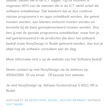
daalde, bleven die in de ICT stijgen. Op dit moment is
ongeveer 60% van de mensen die in de ICT werkt actief als
software ontwikkelaar. Dat betekent dat er dus continue
nieuwe programma’s en apps ontwikkeld worden, die getest
moeten worden, aan klanten verkocht moeten worden en
tenslotte bij de klant geïmplementeerd moeten worden. Dus
ben jij niet de geniale programma ontwikkelaar, maar ben je
wel geïnteresseerd in de producten die door het software
bedrijf zoals NovyDesign in Budel geleverd worden, dan kun je
altijd nog als software consultant aan de slag.
Meer informatie vind u op de website van het Software bedrijf.
Neem contact op met NovyDesign via de telefoon op:
495842968. Of via email:
. Of bezoek hun website:
Je vind NovyDesign op: Adriaan Kookenstraat 5 6021 XR in
Budel.
GEPLAATST IN
BEDRIJVEN
,
BUDEL
,
NOORD BRABANT
GETAGD
SOFTWARE