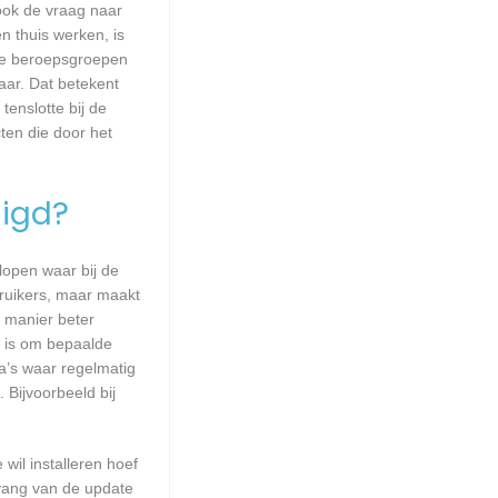
 ook de vraag naar
n thuis werken, is
lle beroepsgroepen
aar. Dat betekent
enslotte bij de
ten die door het
igd?
lopen waar bij de
ruikers, maar maakt
e manier beter
 is om bepaalde
a’s waar regelmatig
 Bijvoorbeeld bij
wil installeren hoef
mvang van de update