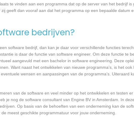
laats te vinden aan een programma dat op de server van het bedrijf is 
 zij geeft dan vooraf aan dat het programma op een bepaalde datum en 
software bedrijven?
n software bedrijf, dan kan je daar voor verschillende functies terecht
tantie is daar de functie van software engineer. Om deze functie te be
entueel aangevuld met een bachelor in software engineering. Deze oplei
annen. Want naast het ontwikkelen van nieuwe programma’s, is het ook b
 eventuele wensen en aanpassingen van de programma’s. Uiteraard kan
mmeren van de software en veel minder op het ontwikkelen en testen er
heb je nog de software consultant van Engine BV in Amsterdam. In deze
bedrijven. Op basis van de behoeften van een onderneming kan de soft
er de meest geschikte programmatuur voor jouw onderneming.