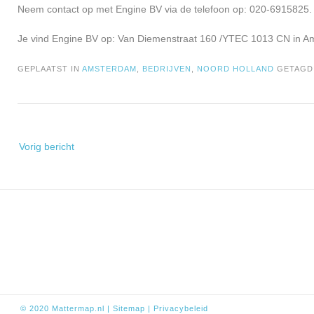
Neem contact op met Engine BV via de telefoon op: 020-6915825. 
Je vind Engine BV op: Van Diemenstraat 160 /YTEC 1013 CN in A
GEPLAATST IN
AMSTERDAM
,
BEDRIJVEN
,
NOORD HOLLAND
GETAG
Bericht
Vorig bericht
navigatie
© 2020
Mattermap.nl
|
Sitem
ap
|
Privacybeleid