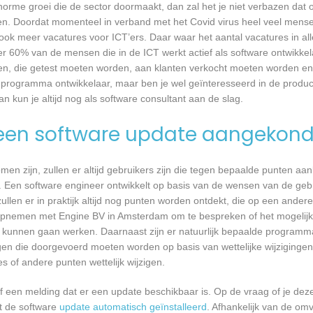
 enorme groei die de sector doormaakt, dan zal het je niet verbazen dat
en. Doordat momenteel in verband met het Covid virus heel veel mense
ook meer vacatures voor ICT’ers. Daar waar het aantal vacatures in a
eer 60% van de mensen die in de ICT werkt actief als software ontwikkel
n, die getest moeten worden, aan klanten verkocht moeten worden en t
 programma ontwikkelaar, maar ben je wel geïnteresseerd in de produc
 kun je altijd nog als software consultant aan de slag.
een software update aangekond
n zijn, zullen er altijd gebruikers zijn die tegen bepaalde punten aan
 Een software engineer ontwikkelt op basis van de wensen van de geb
ullen er in praktijk altijd nog punten worden ontdekt, die op een ander
opnemen met Engine BV in Amsterdam om te bespreken of het mogelijk
kunnen gaan werken. Daarnaast zijn er natuurlijk bepaalde programm
gen die doorgevoerd moeten worden op basis van wettelijke wijzigingen.
 of andere punten wettelijk wijzigen.
een melding dat er een update beschikbaar is. Op de vraag of je deze 
dt de software
update automatisch geïnstalleerd
. Afhankelijk van de o