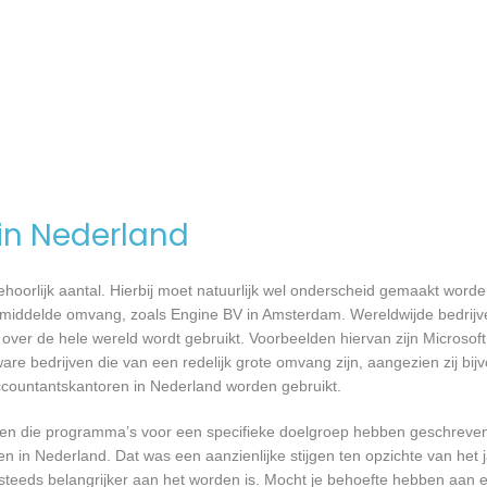
 in Nederland
 behoorlijk aantal. Hierbij moet natuurlijk wel onderscheid gemaakt word
gemiddelde omvang, zoals Engine BV in Amsterdam. Wereldwijde bedrijve
er de hele wereld wordt gebruikt. Voorbeelden hiervan zijn Microsoft
are bedrijven die van een redelijk grote omvang zijn, aangezien zij bij
ccountantskantoren in Nederland worden gebruikt.
rijven die programma’s voor een specifieke doelgroep hebben geschrev
n in Nederland. Dat was een aanzienlijke stijgen ten opzichte van het j
T steeds belangrijker aan het worden is. Mocht je behoefte hebben aa