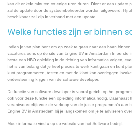
kan dit enkele minuten tot enige uren duren. Dient er een update p
zal de update door de systeembeheerder worden uitgevoerd. Hij of
beschikbaar zal zijn in verband met een update.
Welke functies zijn er binnen 
Indien je van plan bent om op zoek te gaan naar een baan binnen ee
vacatures eens op de site van Engine BV in Amsterdam In eerste ins
beste een HBO opleiding in de richting van informatica volgen, ev
het is van belang dat je heel precies te werk kunt gaan en kunt pl
kunt programmeren, testen en met de klant kan overleggen inzake
ondersteuning krijgen van de software developer.
De functie van software developer is vooral gericht op het progra
ook voor deze functie een opleiding informatica nodig. Daarnaast 
verantwoordelijk voor de verkoop van de juiste programma’s aan 
Engine BV in Amsterdam bij je langskomen om je te adviseren ov
Meer informatie vind u op de website van het Software bedrijf.