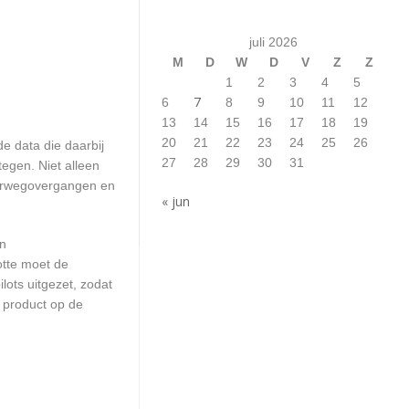
juli 2026
M
D
W
D
V
Z
Z
1
2
3
4
5
7
6
8
9
10
11
12
13
14
15
16
17
18
19
20
21
22
23
24
25
26
e data die daarbij
27
28
29
30
31
egen. Niet alleen
poorwegovergangen en
« jun
en
otte moet de
ots uitgezet, zodat
 product op de