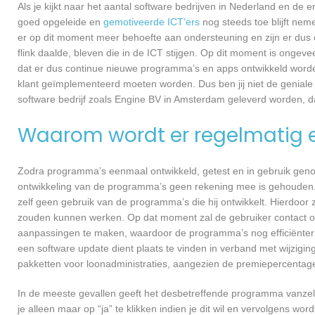
Als je kijkt naar het aantal software bedrijven in Nederland en de
goed opgeleide en
gemotiveerde ICT’ers
nog steeds toe blijft nem
er op dit moment meer behoefte aan ondersteuning en zijn er dus 
flink daalde, bleven die in de ICT stijgen. Op dit moment is ongev
dat er dus continue nieuwe programma’s en apps ontwikkeld worde
klant geïmplementeerd moeten worden. Dus ben jij niet de geniale
software bedrijf zoals Engine BV in Amsterdam geleverd worden, dan
Waarom wordt er regelmatig 
Zodra programma’s eenmaal ontwikkeld, getest en in gebruik genome
ontwikkeling van de programma’s geen rekening mee is gehouden.
zelf geen gebruik van de programma’s die hij ontwikkelt. Hierdoor z
zouden kunnen werken. Op dat moment zal de gebruiker contact 
aanpassingen te maken, waardoor de programma’s nog efficiënter 
een software update dient plaats te vinden in verband met wijzigin
pakketten voor loonadministraties, aangezien de premiepercentages
In de meeste gevallen geeft het desbetreffende programma vanzelf 
je alleen maar op “ja” te klikken indien je dit wil en vervolgens wor