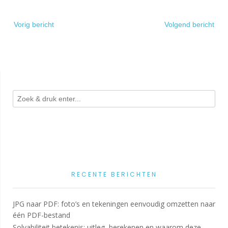
Bericht
Vorig bericht
Volgend bericht
navigatie
RECENTE BERICHTEN
JPG naar PDF: foto’s en tekeningen eenvoudig omzetten naar
één PDF-bestand
Solvabiliteit betekenis: uitleg, berekenen en waarom deze