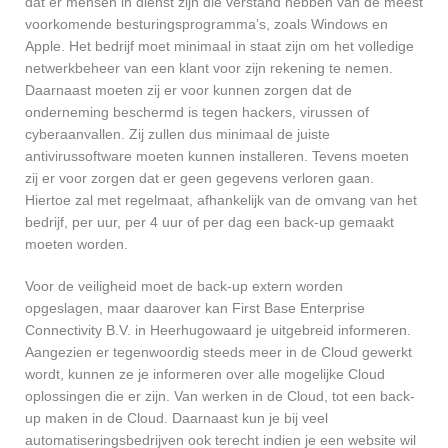
dat er mensen in dienst zijn die verstand hebben van de meest
voorkomende besturingsprogramma’s, zoals Windows en
Apple. Het bedrijf moet minimaal in staat zijn om het volledige
netwerkbeheer van een klant voor zijn rekening te nemen.
Daarnaast moeten zij er voor kunnen zorgen dat de
onderneming beschermd is tegen hackers, virussen of
cyberaanvallen. Zij zullen dus minimaal de juiste
antivirussoftware moeten kunnen installeren. Tevens moeten
zij er voor zorgen dat er geen gegevens verloren gaan.
Hiertoe zal met regelmaat, afhankelijk van de omvang van het
bedrijf, per uur, per 4 uur of per dag een back-up gemaakt
moeten worden.
Voor de veiligheid moet de back-up extern worden
opgeslagen, maar daarover kan First Base Enterprise
Connectivity B.V. in Heerhugowaard je uitgebreid informeren.
Aangezien er tegenwoordig steeds meer in de Cloud gewerkt
wordt, kunnen ze je informeren over alle mogelijke Cloud
oplossingen die er zijn. Van werken in de Cloud, tot een back-
up maken in de Cloud. Daarnaast kun je bij veel
automatiseringsbedrijven ook terecht indien je een website wil