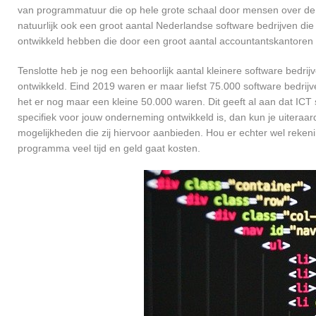
van programmatuur die op hele grote schaal door mensen over de he
natuurlijk ook een groot aantal Nederlandse software bedrijven die
ontwikkeld hebben die door een groot aantal accountantskantoren 
Tenslotte heb je nog een behoorlijk aantal kleinere software bed
ontwikkeld. Eind 2019 waren er maar liefst 75.000 software bedrijve
het er nog maar een kleine 50.000 waren. Dit geeft al aan dat IC
specifiek voor jouw onderneming ontwikkeld is, dan kun je uiteraard
mogelijkheden die zij hiervoor aanbieden. Hou er echter wel reken
programma veel tijd en geld gaat kosten.