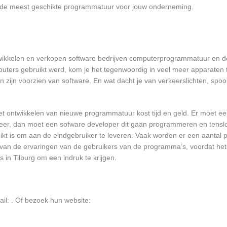
ver de meest geschikte programmatuur voor jouw onderneming.
ntwikkelen en verkopen software bedrijven computerprogrammatuur en de
ters gebruikt werd, kom je het tegenwoordig in veel meer apparaten t
ten zijn voorzien van software. En wat dacht je van verkeerslichten, s
et ontwikkelen van nieuwe programmatuur kost tijd en geld. Er moet e
er, dan moet een sofware developer dit gaan programmeren en tensl
 is om aan de eindgebruiker te leveren. Vaak worden er een aantal pil
an de ervaringen van de gebruikers van de programma’s, voordat het
 in Tilburg om een indruk te krijgen.
ail:
. Of bezoek hun website: