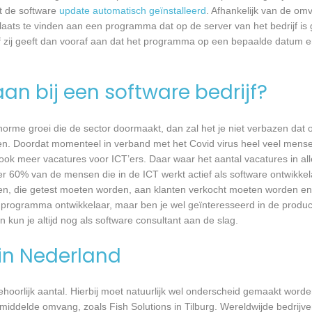
dt de software
update automatisch geïnstalleerd
. Afhankelijk van de o
laats te vinden aan een programma dat op de server van het bedrijf is 
 zij geeft dan vooraf aan dat het programma op een bepaalde datum en 
an bij een software bedrijf?
 enorme groei die de sector doormaakt, dan zal het je niet verbazen dat
en. Doordat momenteel in verband met het Covid virus heel veel mense
ook meer vacatures voor ICT’ers. Daar waar het aantal vacatures in a
eer 60% van de mensen die in de ICT werkt actief als software ontwikkel
n, die getest moeten worden, aan klanten verkocht moeten worden en t
 programma ontwikkelaar, maar ben je wel geïnteresseerd in de produc
n kun je altijd nog als software consultant aan de slag.
 in Nederland
 behoorlijk aantal. Hierbij moet natuurlijk wel onderscheid gemaakt word
middelde omvang, zoals Fish Solutions in Tilburg. Wereldwijde bedrijve