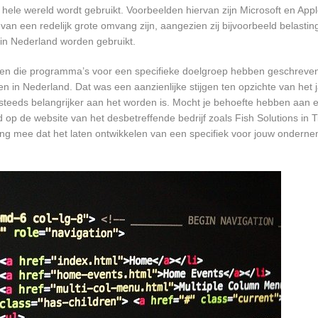
le wereld wordt gebruikt. Voorbeelden hiervan zijn Microsoft en Apple
 van een redelijk grote omvang zijn, aangezien zij bijvoorbeeld belasti
in Nederland worden gebruikt.
rijven die programma’s voor een specifieke doelgroep hebben geschrev
n in Nederland. Dat was een aanzienlijke stijgen ten opzichte van het j
T steeds belangrijker aan het worden is. Mocht je behoefte hebben aa
 op de website van het desbetreffende bedrijf zoals Fish Solutions in T
ing mee dat het laten ontwikkelen van een specifiek voor jouw onderne