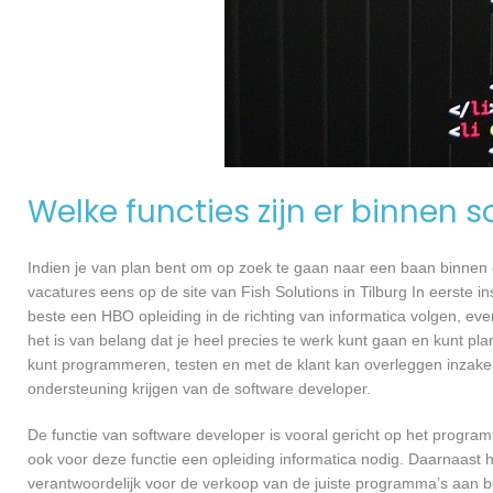
Welke functies zijn er binnen 
Indien je van plan bent om op zoek te gaan naar een baan binnen ee
vacatures eens op de site van Fish Solutions in Tilburg In eerste i
beste een HBO opleiding in de richting van informatica volgen, ev
het is van belang dat je heel precies te werk kunt gaan en kunt pl
kunt programmeren, testen en met de klant kan overleggen inzake
ondersteuning krijgen van de software developer.
De functie van software developer is vooral gericht op het progra
ook voor deze functie een opleiding informatica nodig. Daarnaast he
verantwoordelijk voor de verkoop van de juiste programma’s aan 