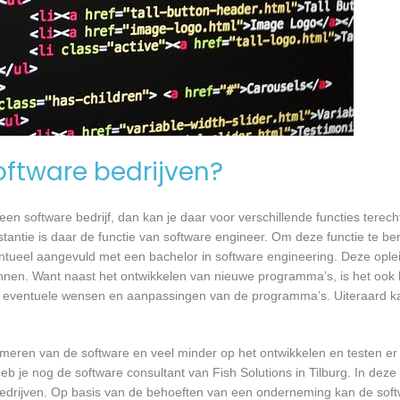
software bedrijven?
n software bedrijf, dan kan je daar voor verschillende functies terecht
nstantie is daar de functie van software engineer. Om deze functie te be
entueel aangevuld met een bachelor in software engineering. Deze oplei
annen. Want naast het ontwikkelen van nieuwe programma’s, is het ook b
 eventuele wensen en aanpassingen van de programma’s. Uiteraard kan
mmeren van de software en veel minder op het ontwikkelen en testen er
b je nog de software consultant van Fish Solutions in Tilburg. In deze 
bedrijven. Op basis van de behoeften van een onderneming kan de soft