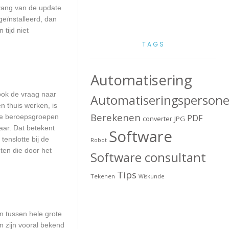
mvang van de update
geïnstalleerd, dan
tijd niet
TAGS
Automatisering
 ook de vraag naar
Automatiseringspersone
n thuis werken, is
Berekenen
lle beroepsgroepen
PDF
converter
JPG
aar. Dat betekent
Software
enslotte bij de
Robot
ten die door het
Software consultant
Tips
Tekenen
Wiskunde
en tussen hele grote
n zijn vooral bekend