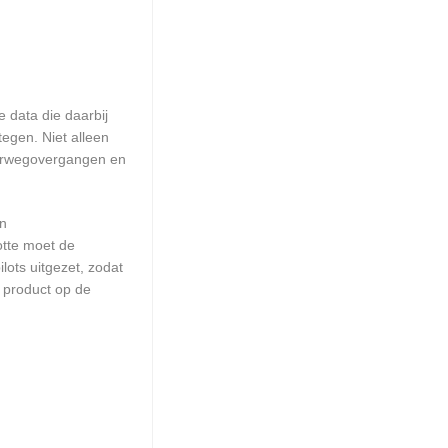
 data die daarbij
egen. Niet alleen
poorwegovergangen en
en
otte moet de
ots uitgezet, zodat
 product op de