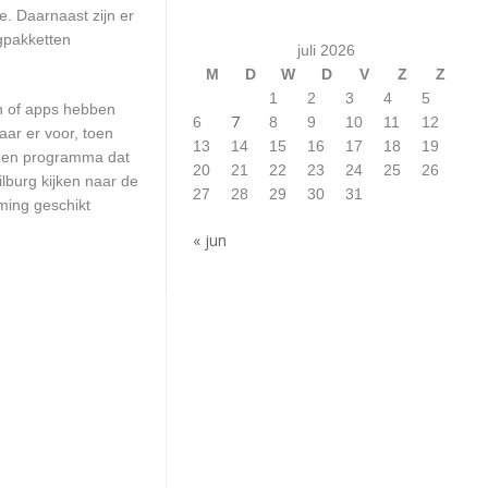
. Daarnaast zijn er
ngpakketten
juli 2026
M
D
W
D
V
Z
Z
1
2
3
4
5
en of apps hebben
7
6
8
9
10
11
12
aar er voor, toen
13
14
15
16
17
18
19
n een programma dat
20
21
22
23
24
25
26
ilburg kijken naar de
27
28
29
30
31
ming geschikt
« jun