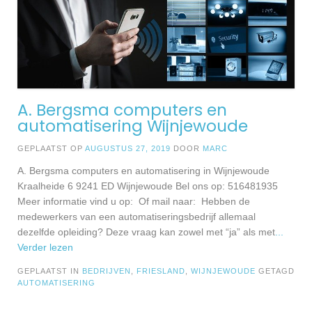
A. Bergsma computers en
automatisering Wijnjewoude
GEPLAATST OP
AUGUSTUS 27, 2019
DOOR
MARC
A. Bergsma computers en automatisering in Wijnjewoude
Kraalheide 6 9241 ED Wijnjewoude Bel ons op: 516481935
Meer informatie vind u op: Of mail naar: Hebben de
medewerkers van een automatiseringsbedrijf allemaal
dezelfde opleiding? Deze vraag kan zowel met “ja” als met
...
Verder lezen
GEPLAATST IN
BEDRIJVEN
,
FRIESLAND
,
WIJNJEWOUDE
GETAGD
AUTOMATISERING