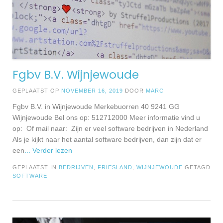
Fgbv B.V. Wijnjewoude
GEPLAATST OP
NOVEMBER 16, 2019
DOOR
MARC
Fgbv B.V. in Wijnjewoude Merkebuorren 40 9241 GG
Wijnjewoude Bel ons op: 512712000 Meer informatie vind u
op: Of mail naar: Zijn er veel software bedrijven in Nederland
Als je kijkt naar het aantal software bedrijven, dan zijn dat er
een
... Verder lezen
GEPLAATST IN
BEDRIJVEN
,
FRIESLAND
,
WIJNJEWOUDE
GETAGD
SOFTWARE