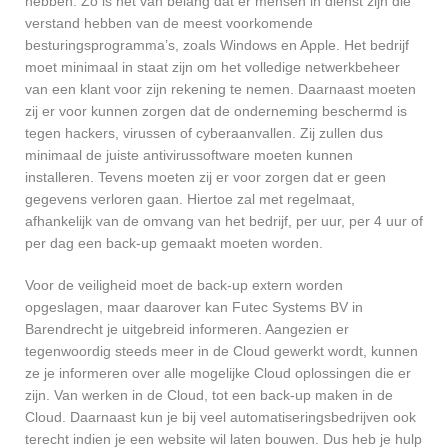
hebben. Zo is het van belang dat er mensen in dienst zijn die
verstand hebben van de meest voorkomende
besturingsprogramma’s, zoals Windows en Apple. Het bedrijf
moet minimaal in staat zijn om het volledige netwerkbeheer
van een klant voor zijn rekening te nemen. Daarnaast moeten
zij er voor kunnen zorgen dat de onderneming beschermd is
tegen hackers, virussen of cyberaanvallen. Zij zullen dus
minimaal de juiste antivirussoftware moeten kunnen
installeren. Tevens moeten zij er voor zorgen dat er geen
gegevens verloren gaan. Hiertoe zal met regelmaat,
afhankelijk van de omvang van het bedrijf, per uur, per 4 uur of
per dag een back-up gemaakt moeten worden.
Voor de veiligheid moet de back-up extern worden
opgeslagen, maar daarover kan Futec Systems BV in
Barendrecht je uitgebreid informeren. Aangezien er
tegenwoordig steeds meer in de Cloud gewerkt wordt, kunnen
ze je informeren over alle mogelijke Cloud oplossingen die er
zijn. Van werken in de Cloud, tot een back-up maken in de
Cloud. Daarnaast kun je bij veel automatiseringsbedrijven ook
terecht indien je een website wil laten bouwen. Dus heb je hulp