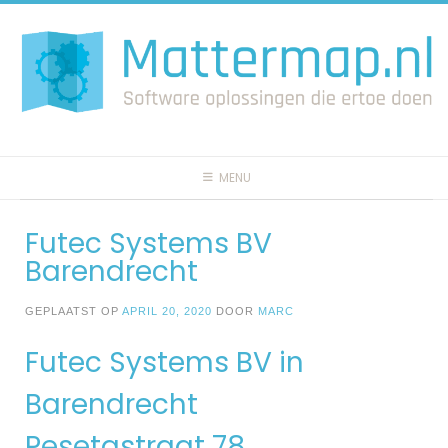
Spring
naar
inhoud
MENU
Futec Systems BV
Barendrecht
GEPLAATST OP
APRIL 20, 2020
DOOR
MARC
Futec Systems BV in
Barendrecht
Pesetastraat 78