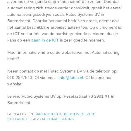
alvorens de volgende stap in hun carrière te zetten. Doordat
automatisering zich steeds verder ontwikkelt, groeit het aantal
automatiseringsbedrijven zoals Futec Systems BV in
Barendrecht. Doordat het aantal bedrijven groeit, neemt ook
het aantal beschikbare arbeidsplaatsen toe. Op dit moment is
de ICT sector één van de hardst groeiende sectoren, dus je
kans op een
baan in de ICT
is zeer goed te noemen.
Meer informatie vind u op de website van het Automatisering
bedrijf.
Neem contact op met Futec Systems BV via de telefoon op:
010-2927543. Of via email:
info@futec.nl
. Of bezoek hun
website:
Je vind Futec Systems BV op: Pesetastraat 78 2991 XT in
Barendrecht.
GEPLAATST IN
BARENDRECHT
,
BEDRIJVEN
,
ZUID
HOLLAND
GETAGD
AUTOMATISERING