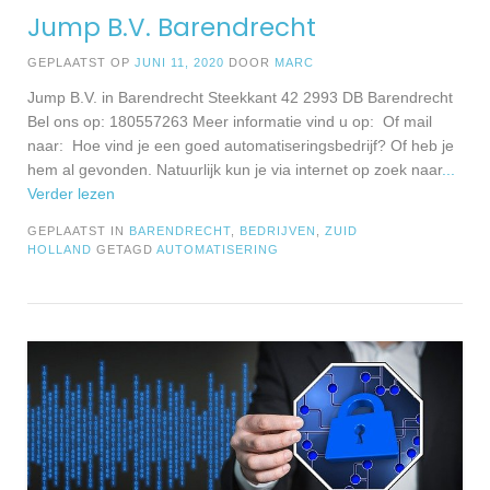
Jump B.V. Barendrecht
GEPLAATST OP
JUNI 11, 2020
DOOR
MARC
Jump B.V. in Barendrecht Steekkant 42 2993 DB Barendrecht
Bel ons op: 180557263 Meer informatie vind u op: Of mail
naar: Hoe vind je een goed automatiseringsbedrijf? Of heb je
hem al gevonden. Natuurlijk kun je via internet op zoek naar
...
Verder lezen
GEPLAATST IN
BARENDRECHT
,
BEDRIJVEN
,
ZUID
HOLLAND
GETAGD
AUTOMATISERING