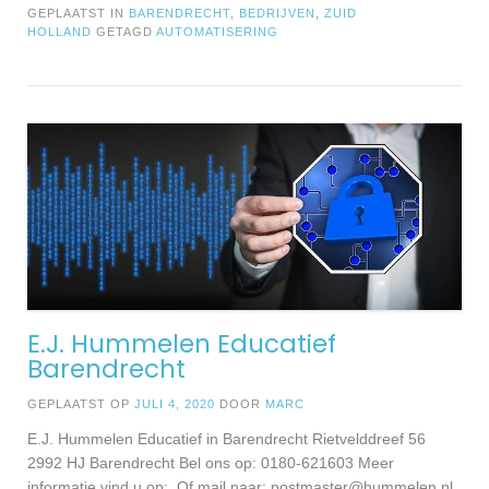
GEPLAATST IN
BARENDRECHT
,
BEDRIJVEN
,
ZUID
HOLLAND
GETAGD
AUTOMATISERING
E.J. Hummelen Educatief
Barendrecht
GEPLAATST OP
JULI 4, 2020
DOOR
MARC
E.J. Hummelen Educatief in Barendrecht Rietvelddreef 56
2992 HJ Barendrecht Bel ons op: 0180-621603 Meer
informatie vind u op: Of mail naar:
postmaster@hummelen.nl