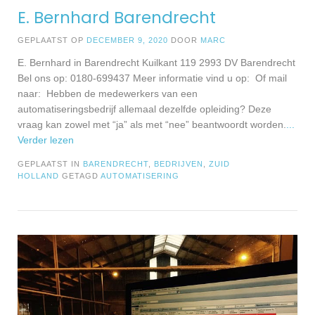
E. Bernhard Barendrecht
GEPLAATST OP
DECEMBER 9, 2020
DOOR
MARC
E. Bernhard in Barendrecht Kuilkant 119 2993 DV Barendrecht
Bel ons op: 0180-699437 Meer informatie vind u op: Of mail
naar: Hebben de medewerkers van een
automatiseringsbedrijf allemaal dezelfde opleiding? Deze
vraag kan zowel met “ja” als met “nee” beantwoordt worden.
...
Verder lezen
GEPLAATST IN
BARENDRECHT
,
BEDRIJVEN
,
ZUID
HOLLAND
GETAGD
AUTOMATISERING