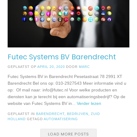
Futec Systems BV Barendrecht
GEPLAATST OP
APRIL 20, 2020
DOOR
MARC
Futec Systems BV in Barendrecht Pesetastraat 78 2991 XT
Barendrecht Bel ons op: 010-2927543 Meer informatie vind u
op: Of mail naar:
info@futec.nl
Voor welke producten en
diensten kan je terecht bij een automatiseringsbedrijf? Op de
website van Futec Systems BV in
... Verder lezen
GEPLAATST IN
BARENDRECHT
,
BEDRIJVEN
,
ZUID
HOLLAND
GETAGD
AUTOMATISERING
LOAD MORE POSTS