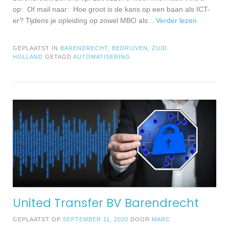
op: Of mail naar: Hoe groot is de kans op een baan als ICT-
er? Tijdens je opleiding op zowel MBO als
... Verder lezen
GEPLAATST IN
BARENDRECHT
,
BEDRIJVEN
,
ZUID
HOLLAND
GETAGD
AUTOMATISERING
United Transfer BV Barendrecht
GEPLAATST OP
SEPTEMBER 11, 2020
DOOR
MARC