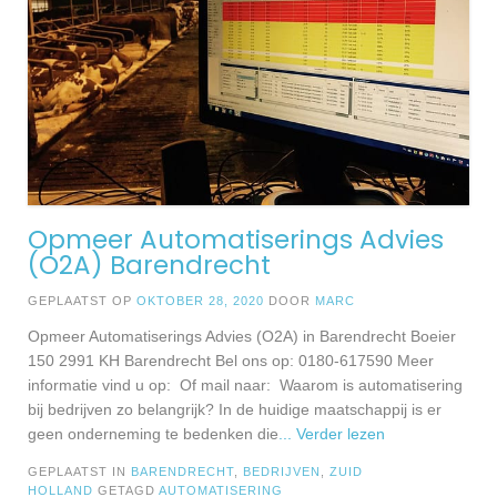
Opmeer Automatiserings Advies
(O2A) Barendrecht
GEPLAATST OP
OKTOBER 28, 2020
DOOR
MARC
Opmeer Automatiserings Advies (O2A) in Barendrecht Boeier
150 2991 KH Barendrecht Bel ons op: 0180-617590 Meer
informatie vind u op: Of mail naar: Waarom is automatisering
bij bedrijven zo belangrijk? In de huidige maatschappij is er
geen onderneming te bedenken die
... Verder lezen
GEPLAATST IN
BARENDRECHT
,
BEDRIJVEN
,
ZUID
HOLLAND
GETAGD
AUTOMATISERING