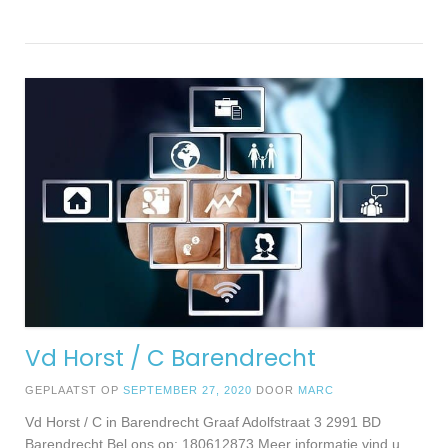
Vd Horst / C Barendrecht
GEPLAATST OP
SEPTEMBER 27, 2020
DOOR
MARC
Vd Horst / C in Barendrecht Graaf Adolfstraat 3 2991 BD
Barendrecht Bel ons op: 180612873 Meer informatie vind u