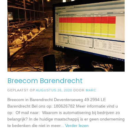
Breecom Barendrecht
GEPLAATST OP
AUGUSTUS 26, 2020
DOOR
MARC
Breecom in Barendrecht Deventerseweg 49 2994 LE
Barendrecht Bel ons op: 180626782 Meer informatie vind u
op: Of mail naar: Waarom is automatisering bij bedrijven zo
belangrijk? In de huidige maatschappij is er geen onderneming
te bedenken die niet in meer
... Verder lezen