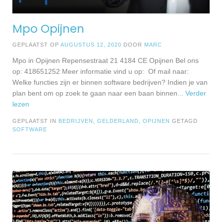
Mpo Opijnen
GEPLAATST OP
AUGUSTUS 12, 2020
DOOR
MARC
Mpo in Opijnen Repensestraat 21 4184 CE Opijnen Bel ons
op: 418651252 Meer informatie vind u op: Of mail naar:
Welke functies zijn er binnen software bedrijven? Indien je van
plan bent om op zoek te gaan naar een baan binnen
... Verder
lezen
GEPLAATST IN
BEDRIJVEN
,
GELDERLAND
,
OPIJNEN
GETAGD
SOFTWARE