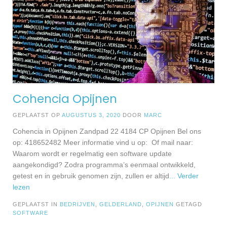
Cohencia Opijnen
GEPLAATST OP
AUGUSTUS 3, 2020
DOOR
MARC
Cohencia in Opijnen Zandpad 22 4184 CP Opijnen Bel ons
op: 418652482 Meer informatie vind u op: Of mail naar:
Waarom wordt er regelmatig een software update
aangekondigd? Zodra programma’s eenmaal ontwikkeld,
getest en in gebruik genomen zijn, zullen er altijd
... Verder
lezen
GEPLAATST IN
BEDRIJVEN
,
GELDERLAND
,
OPIJNEN
GETAGD
SOFTWARE