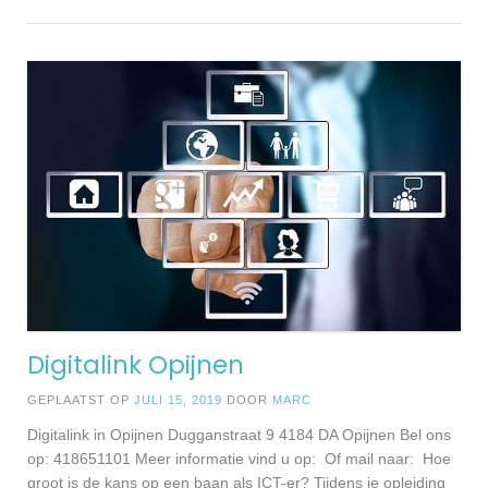
Digitalink Opijnen
GEPLAATST OP
JULI 15, 2019
DOOR
MARC
Digitalink in Opijnen Dugganstraat 9 4184 DA Opijnen Bel ons
op: 418651101 Meer informatie vind u op: Of mail naar: Hoe
groot is de kans op een baan als ICT-er? Tijdens je opleiding