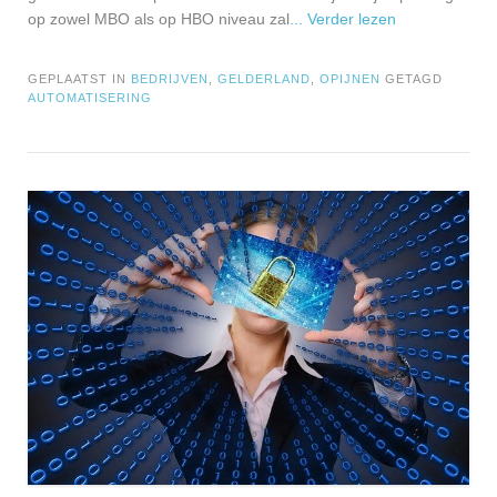
op zowel MBO als op HBO niveau zal
... Verder lezen
GEPLAATST IN
BEDRIJVEN
,
GELDERLAND
,
OPIJNEN
GETAGD
AUTOMATISERING