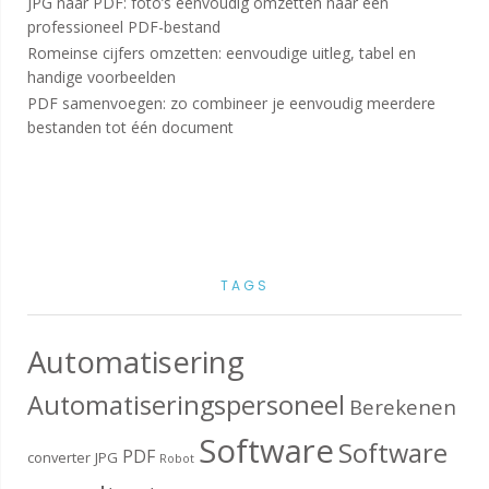
JPG naar PDF: foto’s eenvoudig omzetten naar een
professioneel PDF-bestand
Romeinse cijfers omzetten: eenvoudige uitleg, tabel en
handige voorbeelden
PDF samenvoegen: zo combineer je eenvoudig meerdere
bestanden tot één document
TAGS
Automatisering
Automatiseringspersoneel
Berekenen
Software
Software
PDF
converter
JPG
Robot