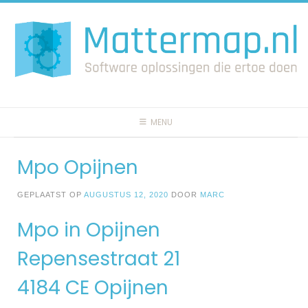
Spring
naar
inhoud
MENU
Mpo Opijnen
GEPLAATST OP
AUGUSTUS 12, 2020
DOOR
MARC
Mpo in Opijnen
Repensestraat 21
4184 CE Opijnen