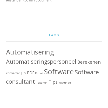
bestanden tot één document
TAGS
Automatisering
Automatiseringspersoneel
Berekenen
Software
Software
PDF
converter
JPG
Robot
consultant
Tips
Tekenen
Wiskunde