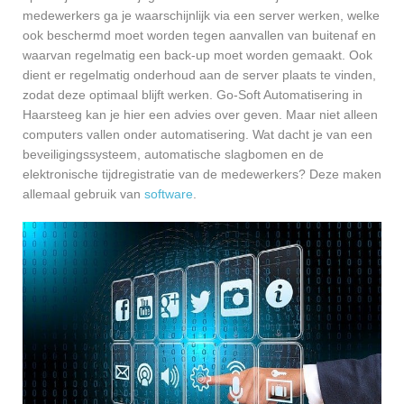
medewerkers ga je waarschijnlijk via een server werken, welke
ook beschermd moet worden tegen aanvallen van buitenaf en
waarvan regelmatig een back-up moet worden gemaakt. Ook
dient er regelmatig onderhoud aan de server plaats te vinden,
zodat deze optimaal blijft werken. Go-Soft Automatisering in
Haarsteeg kan je hier een advies over geven. Maar niet alleen
computers vallen onder automatisering. Wat dacht je van een
beveiligingssysteem, automatische slagbomen en de
elektronische tijdregistratie van de medewerkers? Deze maken
allemaal gebruik van
software
.