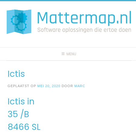
Spring
naar
inhoud
MENU
Ictis
GEPLAATST OP
MEI 20, 2020
DOOR
MARC
Ictis in
35 /B
8466 SL