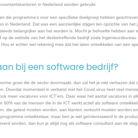
ccountantskantoren in Nederland worden gebruikt.
rijven die programma’s voor een specifieke doelgroep hebben geschrev
n in Nederland. Dat was een aanzienlijke stijgen ten opzichte van het j
T steeds belangrijker aan het worden is. Mocht je behoefte hebben aa
d op de website van het desbetreffende bedrijf zoals Ingenieursbureau 
 Hou er echter wel rekening mee dat het laten ontwikkelen van een spe
an bij een software bedrijf?
 enorme groei die de sector doormaakt, dan zal het je niet verbazen dat
en. Doordat momenteel in verband met het Covid virus heel veel mense
ook meer vacatures voor ICT’ers. Daar waar het aantal vacatures in a
eer 60% van de mensen die in de ICT werkt actief als software ontwikkel
n, die getest moeten worden, aan klanten verkocht moeten worden en t
 programma ontwikkelaar, maar ben je wel geïnteresseerd in de produc
verd worden, dan kun je altijd nog als software consultant aan de slag