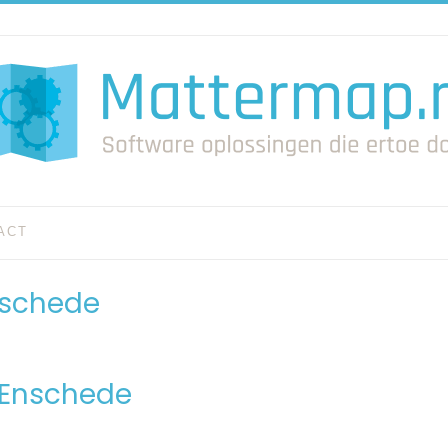
ACT
nschede
n Enschede