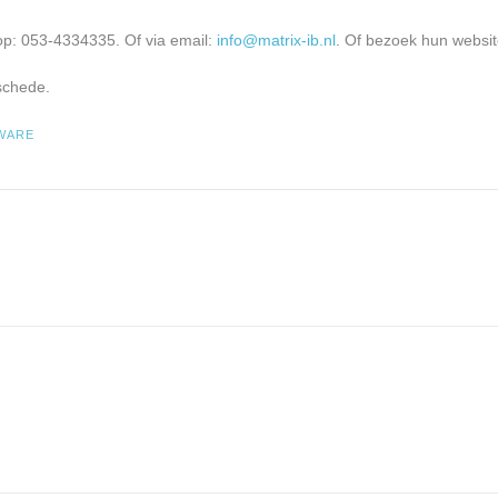
op: 053-4334335. Of via email:
info@matrix-ib.nl
. Of bezoek hun websit
schede.
WARE