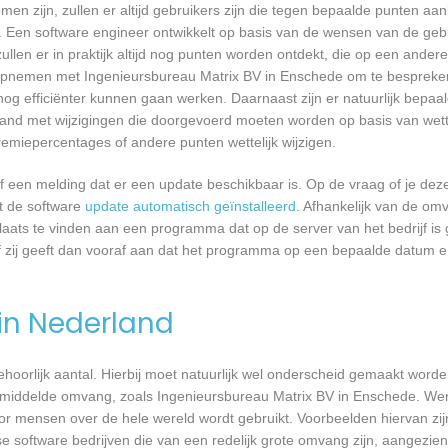
n zijn, zullen er altijd gebruikers zijn die tegen bepaalde punten aan
 Een software engineer ontwikkelt op basis van de wensen van de geb
ullen er in praktijk altijd nog punten worden ontdekt, die op een ander
pnemen met Ingenieursbureau Matrix BV in Enschede om te bespreken 
 efficiënter kunnen gaan werken. Daarnaast zijn er natuurlijk bepa
band met wijzigingen die doorgevoerd moeten worden op basis van wette
remiepercentages of andere punten wettelijk wijzigen.
een melding dat er een update beschikbaar is. Op de vraag of je deze 
dt de software
update automatisch geïnstalleerd
. Afhankelijk van de o
laats te vinden aan een programma dat op de server van het bedrijf is 
 zij geeft dan vooraf aan dat het programma op een bepaalde datum en 
 in Nederland
 behoorlijk aantal. Hierbij moet natuurlijk wel onderscheid gemaakt word
gemiddelde omvang, zoals Ingenieursbureau Matrix BV in Enschede. Wer
or mensen over de hele wereld wordt gebruikt. Voorbeelden hiervan zij
e software bedrijven die van een redelijk grote omvang zijn, aangezien 