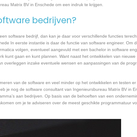
ureau Matrix BV in Enschede om een indruk te krijgen.
software bedrijven?
n software bedrijf, dan kan je daar voor verschillende functies terecht
ede In eerste instantie is daar de functie van software engineer. Om d
formatica volgen, eventueel aangevuld met een bachelor in software en
 werk kunt gaan en kunt plannen. Want naast het ontwikkelen van nieuwe
 kan overleggen inzake eventuele wensen en aanpassingen van de prog
mmeren van de software en veel minder op het ontwikkelen en testen er
heb je nog de software consultant van Ingenieursbureau Matrix BV in E
ogramma’s aan bedrijven. Op basis van de behoeften van een ondernemi
ngskomen om je te adviseren over de meest geschikte programmatuur vo