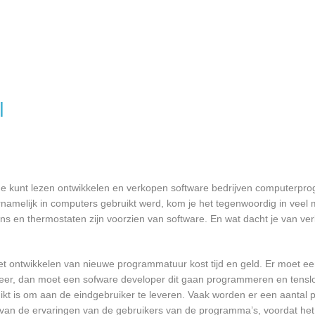
l
de kunt lezen ontwikkelen en verkopen software bedrijven computerp
namelijk in computers gebruikt werd, kom je het tegenwoordig in veel
oons en thermostaten zijn voorzien van software. En wat dacht je van ver
et ontwikkelen van nieuwe programmatuur kost tijd en geld. Er moet e
er, dan moet een sofware developer dit gaan programmeren en tensl
 is om aan de eindgebruiker te leveren. Vaak worden er een aantal pil
an de ervaringen van de gebruikers van de programma’s, voordat het