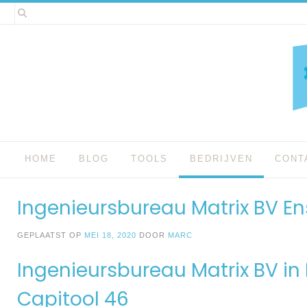
Spring
naar
inhoud
HOME
BLOG
TOOLS
BEDRIJVEN
CONT
Ingenieursbureau Matrix BV E
GEPLAATST OP
MEI 18, 2020
DOOR
MARC
Ingenieursbureau Matrix BV i
Capitool 46