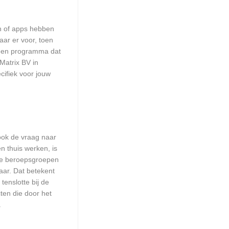
en of apps hebben
aar er voor, toen
n een programma dat
Matrix BV in
cifiek voor jouw
 ook de vraag naar
n thuis werken, is
lle beroepsgroepen
aar. Dat betekent
enslotte bij de
ten die door het
.