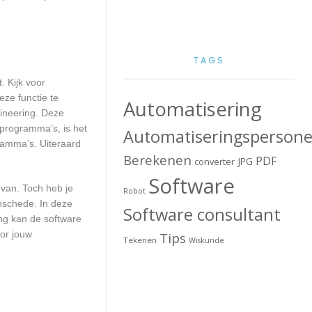
TAGS
. Kijk voor
eze functie te
Automatisering
gineering. Deze
 programma’s, is het
Automatiseringspersone
ramma’s. Uiteraard
Berekenen
PDF
JPG
converter
Software
 van. Toch heb je
Robot
nschede. In deze
Software consultant
ng kan de software
or jouw
Tips
Tekenen
Wiskunde