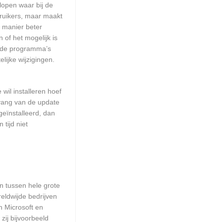
lopen waar bij de
ruikers, maar maakt
e manier beter
of het mogelijk is
alde programma’s
lijke wijzigingen.
wil installeren hoef
mvang van de update
geïnstalleerd, dan
tijd niet
en tussen hele grote
eldwijde bedrijven
n Microsoft en
zij bijvoorbeeld