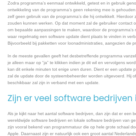
Zodra programma’s eenmaal ontwikkeld, getest en in gebruik genome
ontwikkeling van de programma’s geen rekening mee is gehouden.
zelf geen gebruik van de programma’s die hij ontwikkelt. Hierdoor z
zouden kunnen werken. Op dat moment zal de gebruiker contact o
om bepaalde aanpassingen te maken, waardoor de programma’s nog
waar regelmatig een software update dient plaats te vinden in ver
Bijvoorbeeld bij pakketten voor loonadministraties, aangezien de p
In de meeste gevallen geeft het desbetreffende programma vanzelf 
je alleen maar op “ja” te klikken indien je dit wil en vervolgens wor
kan dit enkele minuten tot enige uren duren. Dient er een update p
zal de update door de systeembeheerder worden uitgevoerd. Hij of
beschikbaar zal zijn in verband met een update.
Zijn er veel software bedrijven
Als je kijkt naar het aantal software bedrijven, dan zijn dat er een
wereldwijde software bedrijven en lokale software bedrijven van 
zijn vooral bekend van programmatuur die op hele grote schaal do
Apple. Daarnaast zijn er natuurlijk ook een groot aantal Nederlands