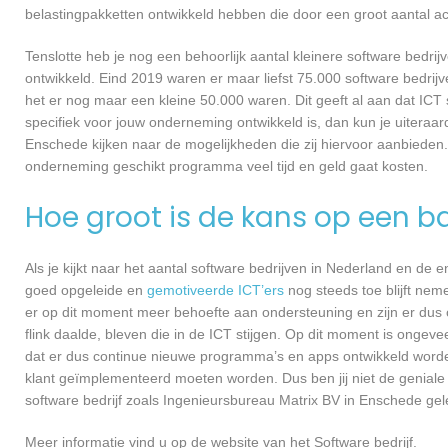
belastingpakketten ontwikkeld hebben die door een groot aantal a
Tenslotte heb je nog een behoorlijk aantal kleinere software bed
ontwikkeld. Eind 2019 waren er maar liefst 75.000 software bedrijve
het er nog maar een kleine 50.000 waren. Dit geeft al aan dat IC
specifiek voor jouw onderneming ontwikkeld is, dan kun je uiteraar
Enschede kijken naar de mogelijkheden die zij hiervoor aanbieden.
onderneming geschikt programma veel tijd en geld gaat kosten.
Hoe groot is de kans op een ba
Als je kijkt naar het aantal software bedrijven in Nederland en de
goed opgeleide en
gemotiveerde ICT’ers
nog steeds toe blijft nem
er op dit moment meer behoefte aan ondersteuning en zijn er dus 
flink daalde, bleven die in de ICT stijgen. Op dit moment is ongev
dat er dus continue nieuwe programma’s en apps ontwikkeld worde
klant geïmplementeerd moeten worden. Dus ben jij niet de geniale
software bedrijf zoals Ingenieursbureau Matrix BV in Enschede gele
Meer informatie vind u op de website van het Software bedrijf.