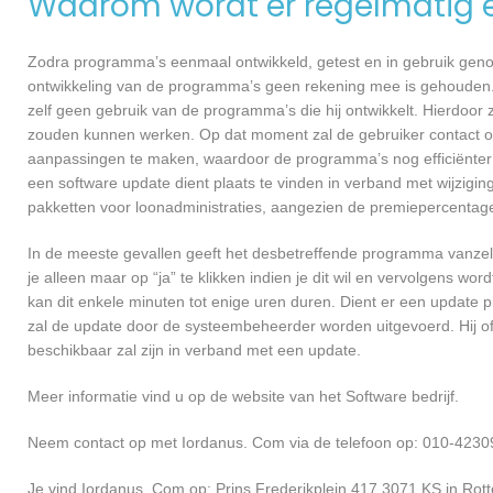
Waarom wordt er regelmatig 
Zodra programma’s eenmaal ontwikkeld, getest en in gebruik genome
ontwikkeling van de programma’s geen rekening mee is gehouden.
zelf geen gebruik van de programma’s die hij ontwikkelt. Hierdoor z
zouden kunnen werken. Op dat moment zal de gebruiker contact o
aanpassingen te maken, waardoor de programma’s nog efficiënter 
een software update dient plaats te vinden in verband met wijzigin
pakketten voor loonadministraties, aangezien de premiepercentages
In de meeste gevallen geeft het desbetreffende programma vanzelf 
je alleen maar op “ja” te klikken indien je dit wil en vervolgens wor
kan dit enkele minuten tot enige uren duren. Dient er een update p
zal de update door de systeembeheerder worden uitgevoerd. Hij of
beschikbaar zal zijn in verband met een update.
Meer informatie vind u op de website van het Software bedrijf.
Neem contact op met Iordanus. Com via de telefoon op: 010-42309
Je vind Iordanus. Com op: Prins Frederikplein 417 3071 KS in Rot