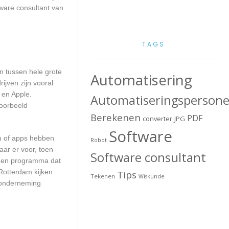
ware consultant van
TAGS
en tussen hele grote
Automatisering
jven zijn vooral
 en Apple.
Automatiseringspersone
voorbeeld
Berekenen
PDF
converter
JPG
Software
en of apps hebben
Robot
aar er voor, toen
Software consultant
n een programma dat
 Rotterdam kijken
Tips
Tekenen
Wiskunde
w onderneming