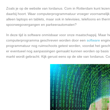
Zoals je op de website van Iordanus. Com in Rotterdam kunt leze
daarbij hoort. Waar computerprogrammatuur vroeger voornamelijk 
alleen laptops en tablets, maar ook in televisies, telefoons en ther
spoorwegovergangen en parkeerautomaten?
In deze tijd is software onmisbaar voor onze maatschappij. Maar h
computerprogramma geschreven worden door een
software
engine
programmatuur nog ruimschoots getest worden, voordat het geschikt
er eventueel nog aanpassingen gemaakt kunnen worden op basis v
markt wordt gebracht. Kijk gerust eens op de site van Iordanus. C