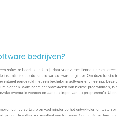
software bedrijven?
n software bedrijf, dan kan je daar voor verschillende functies terecht
 instantie is daar de functie van software engineer. Om deze functie t
, eventueel aangevuld met een bachelor in software engineering. Deze o
 kunt plannen. Want naast het ontwikkelen van nieuwe programma’s, is h
 inzake eventuele wensen en aanpassingen van de programma’s. Uiteraa
mmeren van de software en veel minder op het ontwikkelen en testen er
heb je nog de software consultant van Iordanus. Com in Rotterdam. In d