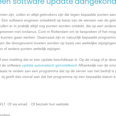
een software update aangekond
n zijn, zullen er altijd gebruikers zijn die tegen bepaalde punten aan
 Een software engineer ontwikkelt op basis van de wensen van de geb
ullen er in praktijk altijd nog punten worden ontdekt, die op een ander
pnemen met Iordanus. Com in Rotterdam om te bespreken of het moge
kunnen gaan werken. Daarnaast zijn er natuurlijk bepaalde programm
gen die doorgevoerd moeten worden op basis van wettelijke wijzigingen.
 of andere punten wettelijk wijzigen.
een melding dat er een update beschikbaar is. Op de vraag of je deze 
dt de software
update automatisch geïnstalleerd
. Afhankelijk van de o
laats te vinden aan een programma dat op de server van het bedrijf is 
 zij geeft dan vooraf aan dat het programma op een bepaalde datum en 
17. Of via email:
. Of bezoek hun website:
terdam.