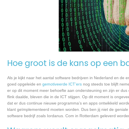
Hoe groot is de kans op een ba
Als je kijkt naar het aantal software bedrijven in Nederland en de
goed opgeleide en
gemotiveerde ICT’ers
nog steeds toe blijft nem
er op dit moment meer behoefte aan ondersteuning en zijn er dus 
flink daalde, bleven die in de ICT stijgen. Op dit moment is ongev
dat er dus continue nieuwe programma’s en apps ontwikkeld worde
klant geïmplementeerd moeten worden. Dus ben jij niet de geniale
software bedrijf zoals Iordanus. Com in Rotterdam geleverd worden,