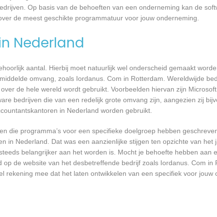
bedrijven. Op basis van de behoeften van een onderneming kan de soft
n over de meest geschikte programmatuur voor jouw onderneming.
 in Nederland
 behoorlijk aantal. Hierbij moet natuurlijk wel onderscheid gemaakt word
emiddelde omvang, zoals Iordanus. Com in Rotterdam. Wereldwijde bedri
er de hele wereld wordt gebruikt. Voorbeelden hiervan zijn Microsoft
are bedrijven die van een redelijk grote omvang zijn, aangezien zij bij
ccountantskantoren in Nederland worden gebruikt.
rijven die programma’s voor een specifieke doelgroep hebben geschrev
n in Nederland. Dat was een aanzienlijke stijgen ten opzichte van het j
T steeds belangrijker aan het worden is. Mocht je behoefte hebben aa
d op de website van het desbetreffende bedrijf zoals Iordanus. Com in
wel rekening mee dat het laten ontwikkelen van een specifiek voor jou