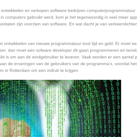
n ontwikkelen en verkopen software bedrijven computerprogrammatuur 
in computers gebruikt werd, kom je het tegenwoordig in veel meer app
mostaten zijn voorzien van software. En wat dacht je van verkeerslichten
et ontwikkelen van nieuwe programmatuur kost tijd en geld. Er moet e
er, dan moet een sofware developer dit gaan programmeren en tensl
 is om aan de eindgebruiker te leveren. Vaak worden er een aantal pil
an de ervaringen van de gebruikers van de programma’s, voordat het
om in Rotterdam om een indruk te krijgen.