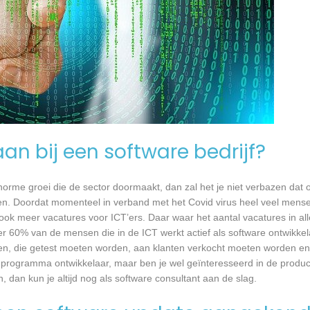
an bij een software bedrijf?
 enorme groei die de sector doormaakt, dan zal het je niet verbazen dat
en. Doordat momenteel in verband met het Covid virus heel veel mense
ook meer vacatures voor ICT’ers. Daar waar het aantal vacatures in a
eer 60% van de mensen die in de ICT werkt actief als software ontwikkel
n, die getest moeten worden, aan klanten verkocht moeten worden en t
 programma ontwikkelaar, maar ben je wel geïnteresseerd in de produc
 dan kun je altijd nog als software consultant aan de slag.