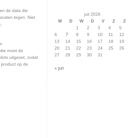
en de data die
juli 2026
araten tegen. Niet
M
D
W
D
V
Z
Z
,
1
2
3
4
5
7
6
8
9
10
11
12
13
14
15
16
17
18
19
en
20
21
22
23
24
25
26
otte moet de
27
28
29
30
31
ots uitgezet, zodat
 product op de
« jun