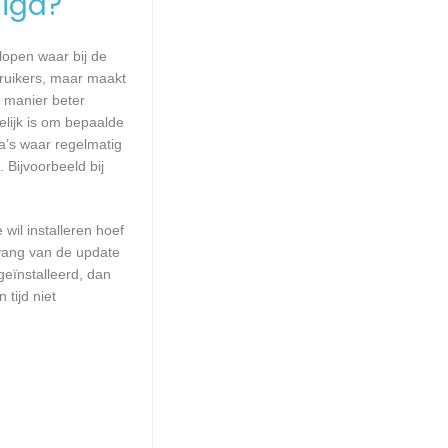
igd?
lopen waar bij de
ruikers, maar maakt
e manier beter
lijk is om bepaalde
a’s waar regelmatig
 Bijvoorbeeld bij
wil installeren hoef
mvang van de update
geïnstalleerd, dan
tijd niet