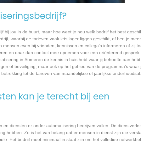
seringsbedrijf?
jf bij jou in de buurt, maar hoe weet je nou welk bedrijf het best geschi
rijf, waarbij de tarieven vaak iets lager liggen geschikt, of ben je meer
 mensen even bij vrienden, kennissen en collega’s informeren of zij to
eren en daar dan contact mee opnemen voor een oriënterend gesprek. 
matisering in Someren de kennis in huis hebt waar jij behoefte aan hebt.
gen of beveiliging, maar ook op het gebied van de programma’s waar 
 betrekking tot de tarieven van maandelijkse of jaarlijkse onderhoud
en kan je terecht bij een
en diensten er onder automatisering bedrijven vallen. De dienstverlen
ng hebben. Zo is het van belang dat er mensen in dienst zijn die vers
. Het bedrijf moet minimaal in staat zijn om het volledige netwerkbe