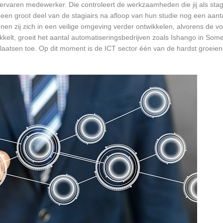
rvaren medewerker. Die controleert de werkzaamheden die jij als stagia
t een groot deel van de stagiairs na afloop van hun studie nog een aantal
en zij zich in een veilige omgeving verder ontwikkelen, alvorens de v
ikkelt, groeit het aantal automatiseringsbedrijven zoals Ishango in Som
plaatsen toe. Op dit moment is de ICT sector één van de hardst groeien