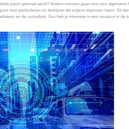
et gehele pand optimaal werkt? Andere mensen gaan voor een algemene f
unt voor particulieren en bedrijven die ergens tegenaan lopen. En dan 
 adviseur en de consultant. Dus heb je interesse in een vacature in de a