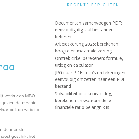
RECENTE BERICHTEN
Documenten samenvoegen PDF:
eenvoudig digitaal bestanden
beheren
Arbeidskorting 2025: berekenen,
hoogte en maximale korting
Omtrek cirkel berekenen: formule,
maal
uitleg en calculator
JPG naar PDF: foto’s en tekeningen
eenvoudig omzetten naar één PDF-
bestand
Solvabiliteit betekenis: uitleg,
rijf werkt een MBO
berekenen en waarom deze
Aangezien de meeste
financiële ratio belangrijk is
Maar ook de website
aan de meeste
meest geschikt het