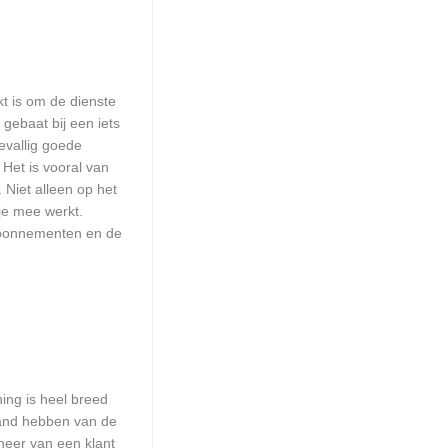
kt is om de dienste
 gebaat bij een iets
evallig goede
Het is vooral van
 Niet alleen op het
je mee werkt.
sabonnementen en de
ing is heel breed
tand hebben van de
heer van een klant