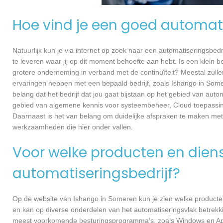
Hoe vind je een goed automati
Natuurlijk kun je via internet op zoek naar een automatiseringsbedri
te leveren waar jij op dit moment behoefte aan hebt. Is een klein bed
grotere onderneming in verband met de continuïteit? Meestal zullen
ervaringen hebben met een bepaald bedrijf, zoals Ishango in Som
belang dat het bedrijf dat jou gaat bijstaan op het gebied van auto
gebied van algemene kennis voor systeembeheer, Cloud toepassin
Daarnaast is het van belang om duidelijke afspraken te maken met
werkzaamheden die hier onder vallen.
Voor welke producten en dienst
automatiseringsbedrijf?
Op de website van Ishango in Someren kun je zien welke producten 
en kan op diverse onderdelen van het automatiseringsvlak betrekki
meest voorkomende besturingsprogramma’s, zoals Windows en Apple