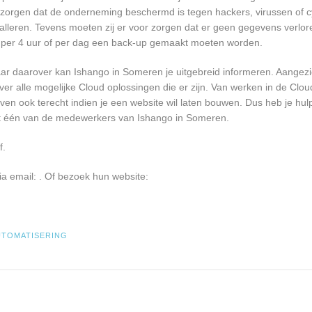
 zorgen dat de onderneming beschermd is tegen hackers, virussen of cy
talleren. Tevens moeten zij er voor zorgen dat er geen gegevens verlor
r, per 4 uur of per dag een back-up gemaakt moeten worden.
ar daarover kan Ishango in Someren je uitgebreid informeren. Aangez
er alle mogelijke Cloud oplossingen die er zijn. Van werken in de Clou
ven ook terecht indien je een website wil laten bouwen. Dus heb je hulp
et één van de medewerkers van Ishango in Someren.
f.
ia email:
. Of bezoek hun website:
UTOMATISERING