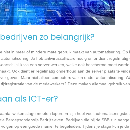
bedrijven zo belangrijk?
e niet in meer of mindere mate gebruik maakt van automatisering. Op 
 automatisering. Je heb antivirussoftware nodig en er dient regelmatig
waarschijnlijk via een server werken, welke ook beschermd moet worde
akt. Ook dient er regelmatig onderhoud aan de server plaats te vind
 over geven. Maar niet alleen computers vallen onder automatisering. W
 tijdregistratie van de medewerkers? Deze maken allemaal gebruik va
aan als ICT-er?
 aantal weken stage moeten lopen. Er zijn heel veel automatiseringsbed
tie Beroepsonderwijs Bedrijfsleven. Bedrijven die bij de SBB zijn aang
volgen op een goede manier te begeleiden. Tijdens je stage kun je de 