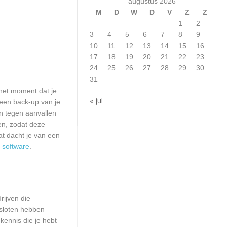
augustus 2026
M
D
W
D
V
Z
Z
1
2
3
4
5
6
7
8
9
10
11
12
13
14
15
16
17
18
19
20
21
22
23
24
25
26
27
28
29
30
31
het moment dat je
« jul
 een back-up van je
n tegen aanvallen
en, zodat deze
at dacht je van een
n
software
.
rijven die
esloten hebben
kennis die je hebt