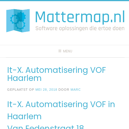
Spring
naar
inhoud
MENU
It-X. Automatisering VOF
Haarlem
GEPLAATST OP
MEI 28, 2018
DOOR
MARC
It-X. Automatisering VOF in
Haarlem
Van Eedenstraat 18