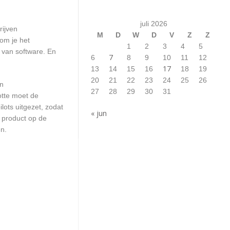
juli 2026
rijven
M
D
W
D
V
Z
Z
om je het
1
2
3
4
5
n van software. En
7
6
8
9
10
11
12
17
13
14
15
16
18
19
20
21
22
23
24
25
26
en
27
28
29
30
31
otte moet de
ots uitgezet, zodat
« jun
 product op de
en.