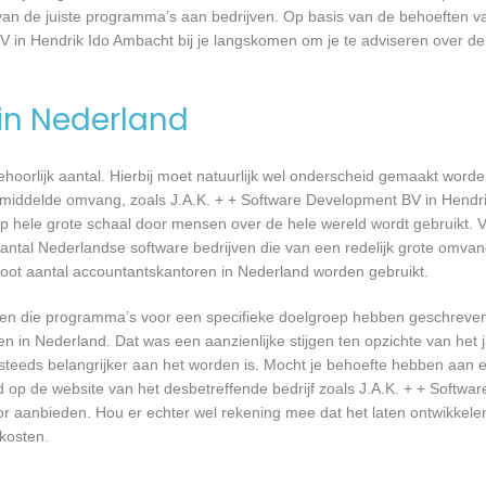
 van de juiste programma’s aan bedrijven. Op basis van de behoeften
V in Hendrik Ido Ambacht bij je langskomen om je te adviseren over d
 in Nederland
 behoorlijk aantal. Hierbij moet natuurlijk wel onderscheid gemaakt word
gemiddelde omvang, zoals J.A.K. + + Software Development BV in Hendr
p hele grote schaal door mensen over de hele wereld wordt gebruikt. 
 aantal Nederlandse software bedrijven die van een redelijk grote omvang
root aantal accountantskantoren in Nederland worden gebruikt.
rijven die programma’s voor een specifieke doelgroep hebben geschrev
n in Nederland. Dat was een aanzienlijke stijgen ten opzichte van het j
T steeds belangrijker aan het worden is. Mocht je behoefte hebben aa
rd op de website van het desbetreffende bedrijf zoals J.A.K. + + Softw
oor aanbieden. Hou er echter wel rekening mee dat het laten ontwikkele
kosten.