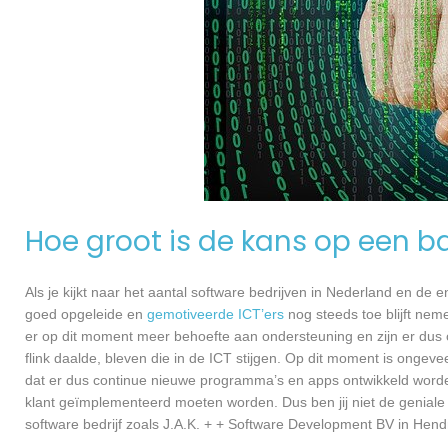
Hoe groot is de kans op een ba
Als je kijkt naar het aantal software bedrijven in Nederland en de
goed opgeleide en
gemotiveerde ICT’ers
nog steeds toe blijft nem
er op dit moment meer behoefte aan ondersteuning en zijn er dus 
flink daalde, bleven die in de ICT stijgen. Op dit moment is ongev
dat er dus continue nieuwe programma’s en apps ontwikkeld worde
klant geïmplementeerd moeten worden. Dus ben jij niet de geniale
software bedrijf zoals J.A.K. + + Software Development BV in Hendr