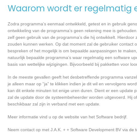
Waarom wordt er regelmatig 
Zodra programma’s eenmaal ontwikkeld, getest en in gebruik genome
ontwikkeling van de programma’s geen rekening mee is gehouden.
zelf geen gebruik van de programma’s die hij ontwikkelt. Hierdoor z
zouden kunnen werken. Op dat moment zal de gebruiker contact 
bespreken of het mogelijk is om bepaalde aanpassingen te maken,
natuurlijk bepaalde programma’s waar regelmatig een software upd
basis van wettelijke wijzigingen. Bijvoorbeeld bij pakketten voor l
In de meeste gevallen geeft het desbetreffende programma vanzelf 
je alleen maar op “ja” te klikken indien je dit wil en vervolgens wor
kan dit enkele minuten tot enige uren duren. Dient er een update p
zal de update door de systeembeheerder worden uitgevoerd. Hij of
beschikbaar zal zijn in verband met een update.
Meer informatie vind u op de website van het Software bedrijf.
Neem contact op met J.A.K. + + Software Development BV via de t