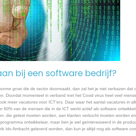
an bij een software bedrijf?
 enorme groei die de sector doormaakt, dan zal het je niet verbazen dat
en. Doordat momenteel in verband met het Covid virus heel veel mense
ook meer vacatures voor ICT’ers. Daar waar het aantal vacatures in a
eer 60% van de mensen die in de ICT werkt actief als software ontwikkel
n, die getest moeten worden, aan klanten verkocht moeten worden en t
 programma ontwikkelaar, maar ben je wel geïnteresseerd in de produc
ik Ido Ambacht geleverd worden, dan kun je altijd nog als software con