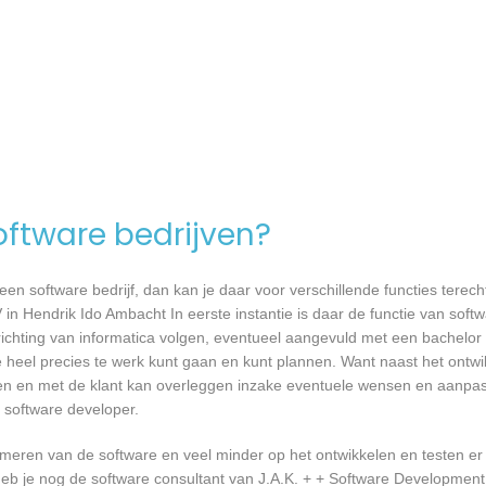
software bedrijven?
n software bedrijf, dan kan je daar voor verschillende functies terecht
in Hendrik Ido Ambacht In eerste instantie is daar de functie van sof
richting van informatica volgen, eventueel aangevuld met een bachelor 
je heel precies te werk kunt gaan en kunt plannen. Want naast het ontw
sten en met de klant kan overleggen inzake eventuele wensen en aanpa
 software developer.
mmeren van de software en veel minder op het ontwikkelen en testen er
heb je nog de software consultant van J.A.K. + + Software Development