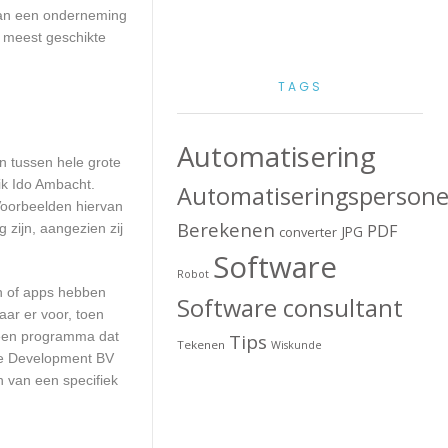
 van een onderneming
e meest geschikte
TAGS
Automatisering
en tussen hele grote
ik Ido Ambacht.
Automatiseringspersone
Voorbeelden hiervan
Berekenen
 zijn, aangezien zij
PDF
JPG
converter
Software
Robot
en of apps hebben
Software consultant
aar er voor, toen
n een programma dat
Tips
Tekenen
Wiskunde
are Development BV
n van een specifiek