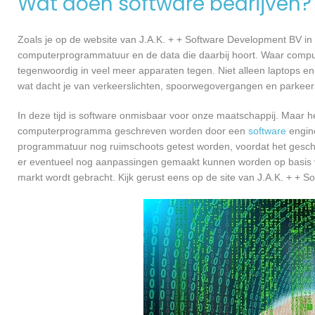
Wat doen software bedrijven?
Zoals je op de website van J.A.K. + + Software Development BV in
computerprogrammatuur en de data die daarbij hoort. Waar compu
tegenwoordig in veel meer apparaten tegen. Niet alleen laptops en 
wat dacht je van verkeerslichten, spoorwegovergangen en parkee
In deze tijd is software onmisbaar voor onze maatschappij. Maar h
computerprogramma geschreven worden door een
software
engine
programmatuur nog ruimschoots getest worden, voordat het geschikt
er eventueel nog aanpassingen gemaakt kunnen worden op basis v
markt wordt gebracht. Kijk gerust eens op de site van J.A.K. + + 