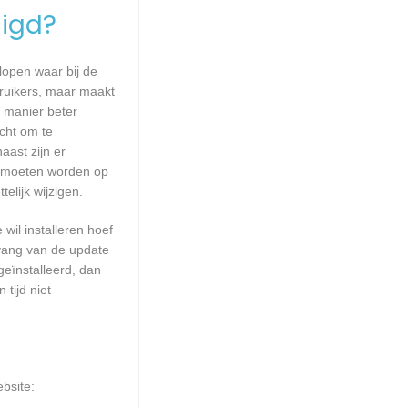
igd?
lopen waar bij de
ruikers, maar maakt
e manier beter
cht om te
ast zijn er
rd moeten worden op
elijk wijzigen.
wil installeren hoef
mvang van de update
geïnstalleerd, dan
tijd niet
bsite: