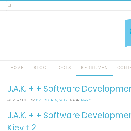
Spring
naar
inhoud
HOME
BLOG
TOOLS
BEDRIJVEN
CONT
J.A.K. + + Software Developm
GEPLAATST OP
OKTOBER 5, 2017
DOOR
MARC
J.A.K. + + Software Developme
Kievit 2