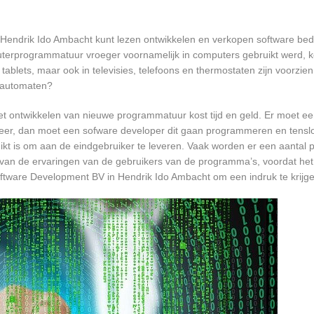
 Hendrik Ido Ambacht kunt lezen ontwikkelen en verkopen software bed
terprogrammatuur vroeger voornamelijk in computers gebruikt werd, k
tablets, maar ook in televisies, telefoons en thermostaten zijn voorzie
rautomaten?
et ontwikkelen van nieuwe programmatuur kost tijd en geld. Er moet e
er, dan moet een sofware developer dit gaan programmeren en tensl
 is om aan de eindgebruiker te leveren. Vaak worden er een aantal pil
an de ervaringen van de gebruikers van de programma’s, voordat het
Software Development BV in Hendrik Ido Ambacht om een indruk te krijg