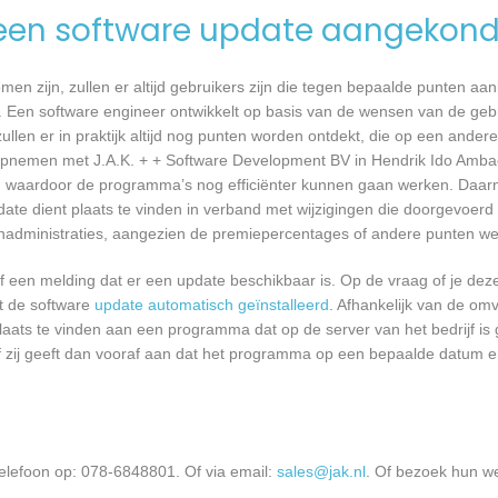
een software update aangekond
n zijn, zullen er altijd gebruikers zijn die tegen bepaalde punten aan
 Een software engineer ontwikkelt op basis van de wensen van de geb
ullen er in praktijk altijd nog punten worden ontdekt, die op een ander
opnemen met J.A.K. + + Software Development BV in Hendrik Ido Amba
 waardoor de programma’s nog efficiënter kunnen gaan werken. Daarna
ate dient plaats te vinden in verband met wijzigingen die doorgevoe
oonadministraties, aangezien de premiepercentages of andere punten wett
een melding dat er een update beschikbaar is. Op de vraag of je deze 
dt de software
update automatisch geïnstalleerd
. Afhankelijk van de o
laats te vinden aan een programma dat op de server van het bedrijf is 
 zij geeft dan vooraf aan dat het programma op een bepaalde datum en 
elefoon op: 078-6848801. Of via email:
sales@jak.nl
. Of bezoek hun we