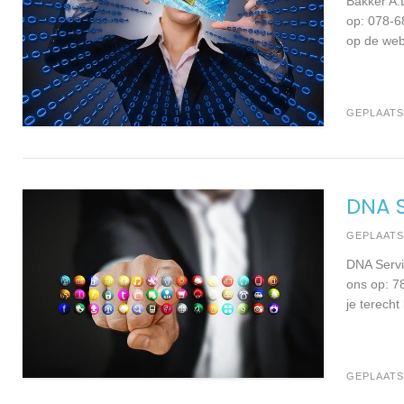
Bakker A.
op: 078-6
op de web
GEPLAATS
DNA S
GEPLAAT
DNA Servi
ons op: 7
je terecht
GEPLAATS