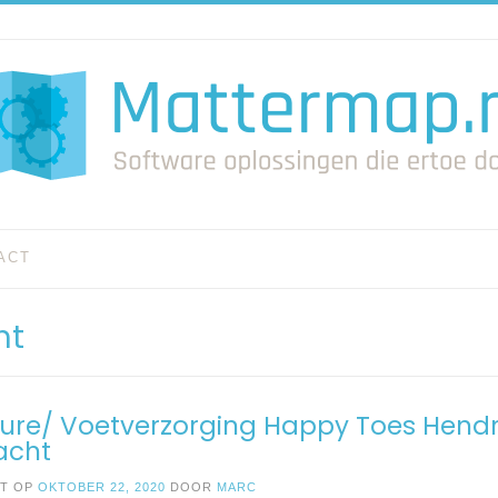
ACT
ht
ure/ Voetverzorging Happy Toes Hendr
cht
ST OP
OKTOBER 22, 2020
DOOR
MARC