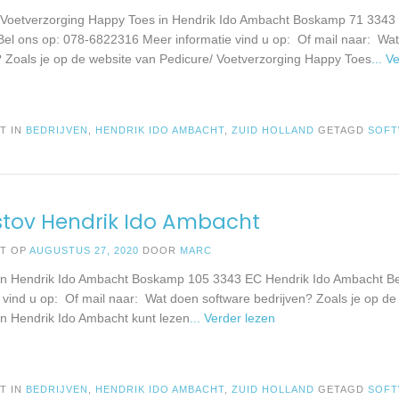
 Voetverzorging Happy Toes in Hendrik Ido Ambacht Boskamp 71 3343
el ons op: 078-6822316 Meer informatie vind u op: Of mail naar: Wa
? Zoals je op de website van Pedicure/ Voetverzorging Happy Toes
... V
T IN
BEDRIJVEN
,
HENDRIK IDO AMBACHT
,
ZUID HOLLAND
GETAGD
SOF
stov Hendrik Ido Ambacht
ST OP
AUGUSTUS 27, 2020
DOOR
MARC
 in Hendrik Ido Ambacht Boskamp 105 3343 EC Hendrik Ido Ambacht B
e vind u op: Of mail naar: Wat doen software bedrijven? Zoals je op de
 in Hendrik Ido Ambacht kunt lezen
... Verder lezen
T IN
BEDRIJVEN
,
HENDRIK IDO AMBACHT
,
ZUID HOLLAND
GETAGD
SOF