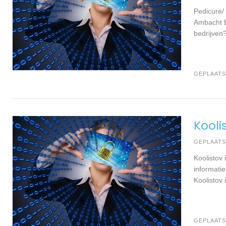
Pedicure/
Ambacht B
bedrijven
GEPLAATS
Kooli
GEPLAAT
Koolistov
informati
Koolistov
GEPLAATS