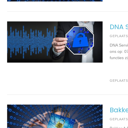
DNA S
GEPLAAT
DNA Servi
ons op: 0
functies z
GEPLAATS
Bakke
GEPLAAT