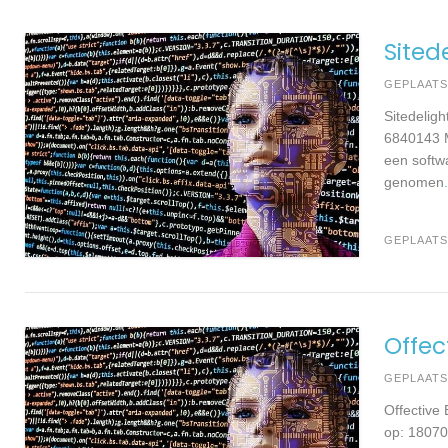
Sited
GEPLAAT
Sitedelig
6840143 M
een softw
genomen
GEPLAATS
Offec
GEPLAAT
Offective
op: 18070