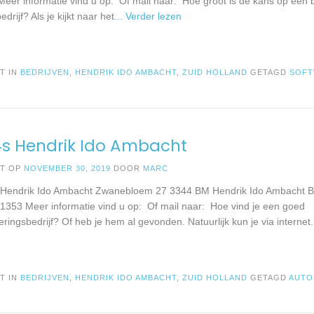
eer informatie vind u op: Of mail naar: Hoe groot is de kans op een 
edrijf? Als je kijkt naar het
... Verder lezen
T IN
BEDRIJVEN
,
HENDRIK IDO AMBACHT
,
ZUID HOLLAND
GETAGD
SOF
4s Hendrik Ido Ambacht
ST OP
NOVEMBER 30, 2019
DOOR
MARC
n Hendrik Ido Ambacht Zwanebloem 27 3344 BM Hendrik Ido Ambacht B
1353 Meer informatie vind u op: Of mail naar: Hoe vind je een goed
ringsbedrijf? Of heb je hem al gevonden. Natuurlijk kun je via internet
T IN
BEDRIJVEN
,
HENDRIK IDO AMBACHT
,
ZUID HOLLAND
GETAGD
AUTO