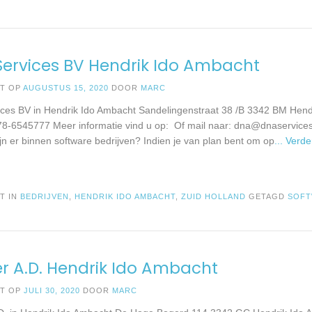
ervices BV Hendrik Ido Ambacht
ST OP
AUGUSTUS 15, 2020
DOOR
MARC
ces BV in Hendrik Ido Ambacht Sandelingenstraat 38 /B 3342 BM Hend
78-6545777 Meer informatie vind u op: Of mail naar:
dna@dnaservice
ijn er binnen software bedrijven? Indien je van plan bent om op
... Verd
T IN
BEDRIJVEN
,
HENDRIK IDO AMBACHT
,
ZUID HOLLAND
GETAGD
SOF
r A.D. Hendrik Ido Ambacht
ST OP
JULI 30, 2020
DOOR
MARC