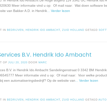
D. in Hendrik Ido Ambacht De Hoge Bogerd 114 3342 GC Hendrik Ido 
820630 Meer informatie vind u op: Of mail naar: Wat doen software be
site van Bakker A.D. in Hendrik
... Verder lezen
T IN
BEDRIJVEN
,
HENDRIK IDO AMBACHT
,
ZUID HOLLAND
GETAGD
SOF
ervices B.V. Hendrik Ido Ambacht
ST OP
JULI 20, 2020
DOOR
MARC
ces B.V. in Hendrik Ido Ambacht Sandelingenstraat 0 3342 BM Hendrik
86545777 Meer informatie vind u op: Of mail naar: Voor welke produc
 bij een automatiseringsbedrijf? Op de website van
... Verder lezen
T IN
BEDRIJVEN
,
HENDRIK IDO AMBACHT
,
ZUID HOLLAND
GETAGD
AUTO