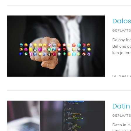
Dalos
GEPLAAT
Dalosy In
Bel ons o
kan je ter
GEPLAATS
Datin
GEPLAAT
Datin in 