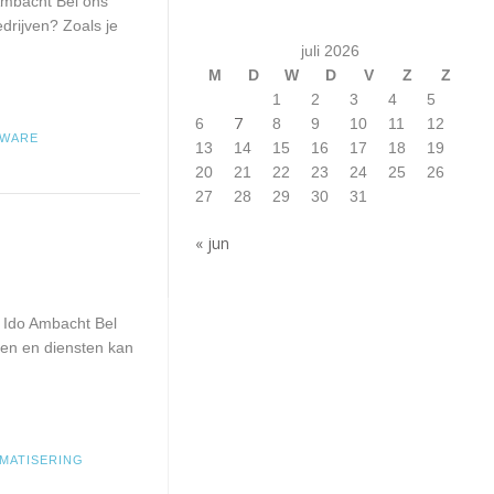
Ambacht Bel ons
drijven? Zoals je
juli 2026
M
D
W
D
V
Z
Z
1
2
3
4
5
7
6
8
9
10
11
12
TWARE
13
14
15
16
17
18
19
20
21
22
23
24
25
26
27
28
29
30
31
« jun
 Ido Ambacht Bel
ten en diensten kan
MATISERING