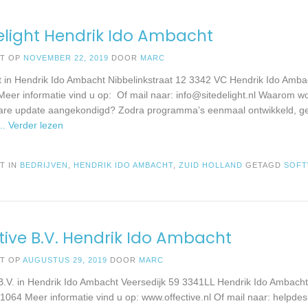
elight Hendrik Ido Ambacht
ST OP
NOVEMBER 22, 2019
DOOR
MARC
ht in Hendrik Ido Ambacht Nibbelinkstraat 12 3342 VC Hendrik Ido Amba
eer informatie vind u op: Of mail naar:
info@sitedelight.nl
Waarom wor
are update aangekondigd? Zodra programma’s eenmaal ontwikkeld, get
... Verder lezen
T IN
BEDRIJVEN
,
HENDRIK IDO AMBACHT
,
ZUID HOLLAND
GETAGD
SOF
tive B.V. Hendrik Ido Ambacht
ST OP
AUGUSTUS 29, 2019
DOOR
MARC
 B.V. in Hendrik Ido Ambacht Veersedijk 59 3341LL Hendrik Ido Ambacht
1064 Meer informatie vind u op: www.offective.nl Of mail naar:
helpdes