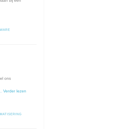
baan bij een
TWARE
el ons
... Verder lezen
MATISERING