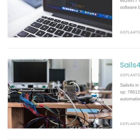
6816577 M
software b
GEPLAATS
Sails
GEPLAAT
Sails4s i
op: 78612
automatise
GEPLAATS