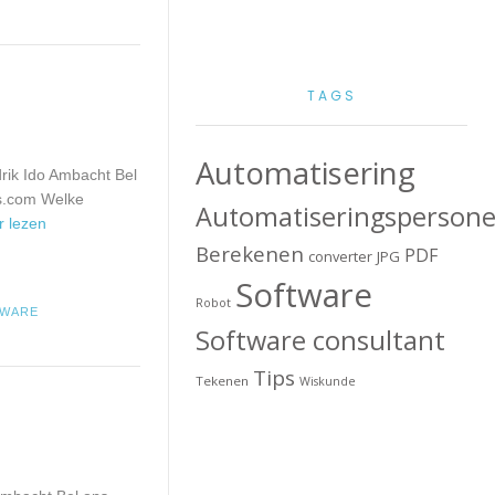
TAGS
Automatisering
rik Ido Ambacht Bel
s.com
Welke
Automatiseringspersone
er lezen
Berekenen
PDF
converter
JPG
Software
Robot
TWARE
Software consultant
Tips
Tekenen
Wiskunde