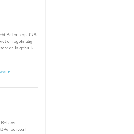
cht Bel ons op: 078-
dt er regelmatig
est en in gebruik
TWARE
 Bel ons
k@offective.nl