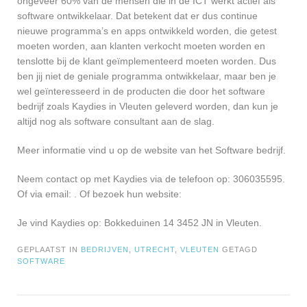
ongeveer 60% van de mensen die in de ICT werkt actief als
software ontwikkelaar. Dat betekent dat er dus continue
nieuwe programma’s en apps ontwikkeld worden, die getest
moeten worden, aan klanten verkocht moeten worden en
tenslotte bij de klant geïmplementeerd moeten worden. Dus
ben jij niet de geniale programma ontwikkelaar, maar ben je
wel geïnteresseerd in de producten die door het software
bedrijf zoals Kaydies in Vleuten geleverd worden, dan kun je
altijd nog als software consultant aan de slag.
Meer informatie vind u op de website van het Software bedrijf.
Neem contact op met Kaydies via de telefoon op: 306035595.
Of via email:
. Of bezoek hun website:
Je vind Kaydies op: Bokkeduinen 14 3452 JN in Vleuten.
GEPLAATST IN
BEDRIJVEN
,
UTRECHT
,
VLEUTEN
GETAGD
SOFTWARE