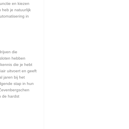
unctie en kiezen
heb je natuurlijk
utomatisering in
rijven die
esloten hebben
kennis die je hebt
ir uitvoert en geeft
 jaren bij het
olgende stap in hun
n Zevenbergschen
n de hardst