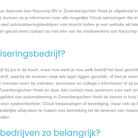
aar daarover kan Keycomp BV in Zevenbergschen Hoek je uitgebreid i
kunnen ze je informeren over alle mogelijke Cloud oplossingen die er 
 veel automatiseringsbedrijven ook terecht indien je een website wil l
 dan gerust eens contact op met één van de medewerkers van Keycomp
seringsbedrijf?
jf bij jou in de buurt, maar hoe weet je nou welk bedrijf het best geschi
rijf, waarbij de tarieven vaak iets lager liggen geschikt, of ben je meer
 mensen even bij vrienden, kennissen en collega’s informeren of zij to
n Zevenbergschen Hoek en daar dan contact mee opnemen voor een ori
et gebied van automatisering in Zevenbergschen Hoek de kennis in huis h
 voor systeembeheer, Cloud toepassingen of beveiliging, maar ook op 
delijke afspraken te maken met betrekking tot de tarieven van maandel
llen.
bedrijven zo belangrijk?