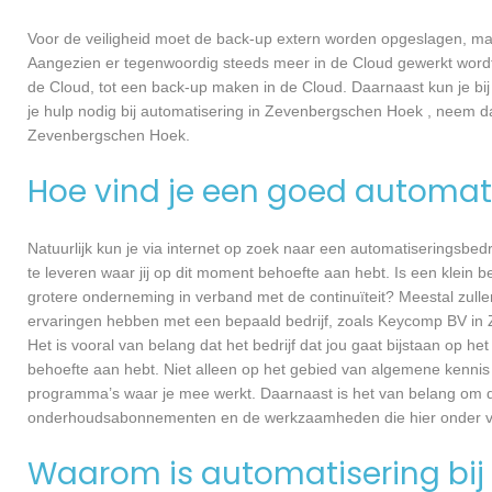
Voor de veiligheid moet de back-up extern worden opgeslagen, m
Aangezien er tegenwoordig steeds meer in de Cloud gewerkt wordt, 
de Cloud, tot een back-up maken in de Cloud. Daarnaast kun je bij
je hulp nodig bij automatisering in Zevenbergschen Hoek , neem
Zevenbergschen Hoek.
Hoe vind je een goed automati
Natuurlijk kun je via internet op zoek naar een automatiseringsbedri
te leveren waar jij op dit moment behoefte aan hebt. Is een klein bed
grotere onderneming in verband met de continuïteit? Meestal zullen
ervaringen hebben met een bepaald bedrijf, zoals Keycomp BV i
Het is vooral van belang dat het bedrijf dat jou gaat bijstaan op h
behoefte aan hebt. Niet alleen op het gebied van algemene kennis
programma’s waar je mee werkt. Daarnaast is het van belang om dui
onderhoudsabonnementen en de werkzaamheden die hier onder va
Waarom is automatisering bij 