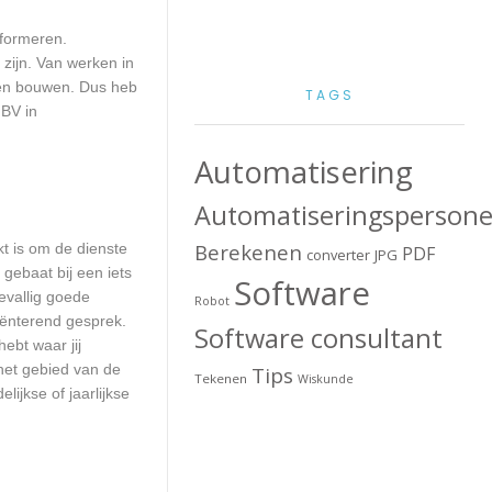
nformeren.
zijn. Van werken in
aten bouwen. Dus heb
TAGS
 BV in
Automatisering
Automatiseringspersone
Berekenen
kt is om de dienste
PDF
converter
JPG
 gebaat bij een iets
Software
evallig goede
Robot
ënterend gesprek.
Software consultant
ebt waar jij
het gebied van de
Tips
Tekenen
Wiskunde
ijkse of jaarlijkse