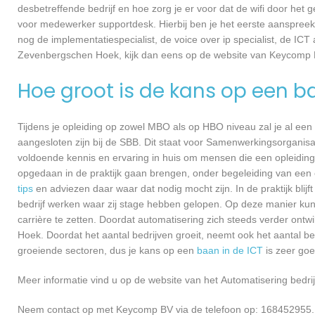
desbetreffende bedrijf en hoe zorg je er voor dat de wifi door h
voor medewerker supportdesk. Hierbij ben je het eerste aanspreekp
nog de implementatiespecialist, de voice over ip specialist, de ICT
Zevenbergschen Hoek, kijk dan eens op de website van Keycomp
Hoe groot is de kans op een b
Tijdens je opleiding op zowel MBO als op HBO niveau zal je al een
aangesloten zijn bij de SBB. Dit staat voor Samenwerkingsorganisa
voldoende kennis en ervaring in huis om mensen die een opleiding 
opgedaan in de praktijk gaan brengen, onder begeleiding van een e
tips
en adviezen daar waar dat nodig mocht zijn. In de praktijk blijf
bedrijf werken waar zij stage hebben gelopen. Op deze manier kunn
carrière te zetten. Doordat automatisering zich steeds verder ont
Hoek. Doordat het aantal bedrijven groeit, neemt ook het aantal b
groeiende sectoren, dus je kans op een
baan in de ICT
is zeer go
Meer informatie vind u op de website van het Automatisering bedrij
Neem contact op met Keycomp BV via de telefoon op: 168452955. 