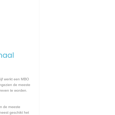
maal
rijf werkt een MBO
Aangezien de meeste
reven te worden.
aan de meeste
meest geschikt het