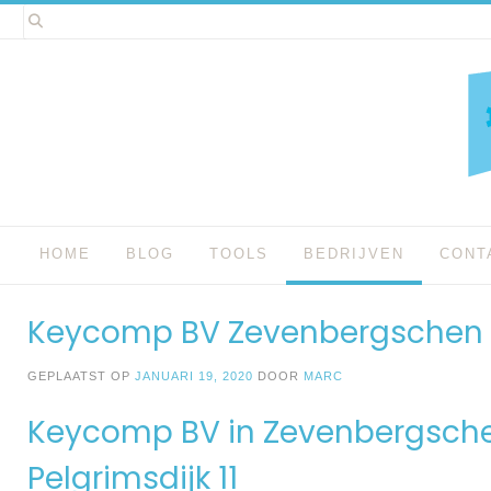
Spring
naar
inhoud
HOME
BLOG
TOOLS
BEDRIJVEN
CONT
Keycomp BV Zevenbergschen
GEPLAATST OP
JANUARI 19, 2020
DOOR
MARC
Keycomp BV in Zevenbergsch
Pelgrimsdijk 11