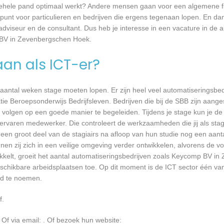
et gehele pand optimaal werkt? Andere mensen gaan voor een algemene f
unt voor particulieren en bedrijven die ergens tegenaan lopen. En dan 
 adviseur en de consultant. Dus heb je interesse in een vacature in de a
 BV in Zevenbergschen Hoek.
aan als ICT-er?
 aantal weken stage moeten lopen. Er zijn heel veel automatiseringsbed
tie Beroepsonderwijs Bedrijfsleven. Bedrijven die bij de SBB zijn aang
volgen op een goede manier te begeleiden. Tijdens je stage kun je de 
rvaren medewerker. Die controleert de werkzaamheden die jij als stagia
t een groot deel van de stagiairs na afloop van hun studie nog een aantal
en zij zich in een veilige omgeving verder ontwikkelen, alvorens de v
wikkelt, groeit het aantal automatiseringsbedrijven zoals Keycomp BV i
eschikbare arbeidsplaatsen toe. Op dit moment is de ICT sector één va
ed te noemen.
f.
Of via email:
. Of bezoek hun website: