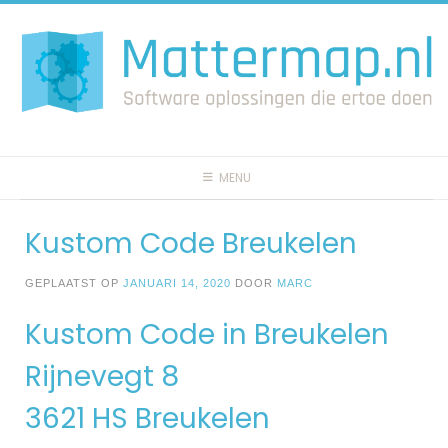
Spring
naar
inhoud
MENU
Kustom Code Breukelen
GEPLAATST OP
JANUARI 14, 2020
DOOR
MARC
Kustom Code in Breukelen
Rijnevegt 8
3621 HS Breukelen