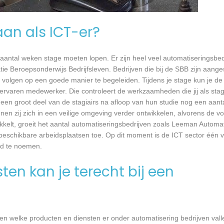
aan als ICT-er?
 aantal weken stage moeten lopen. Er zijn heel veel automatiseringsbed
tie Beroepsonderwijs Bedrijfsleven. Bedrijven die bij de SBB zijn aang
volgen op een goede manier te begeleiden. Tijdens je stage kun je de 
rvaren medewerker. Die controleert de werkzaamheden die jij als stagia
t een groot deel van de stagiairs na afloop van hun studie nog een aantal
en zij zich in een veilige omgeving verder ontwikkelen, alvorens de v
ikkelt, groeit het aantal automatiseringsbedrijven zoals Leeman Automat
 beschikbare arbeidsplaatsen toe. Op dit moment is de ICT sector één 
ed te noemen.
en kan je terecht bij een
en welke producten en diensten er onder automatisering bedrijven vall