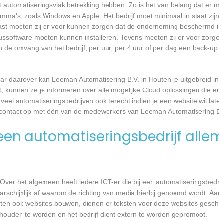
 automatiseringsvlak betrekking hebben. Zo is het van belang dat er m
a’s, zoals Windows en Apple. Het bedrijf moet minimaal in staat zijn
ast moeten zij er voor kunnen zorgen dat de onderneming beschermd i
virussoftware moeten kunnen installeren. Tevens moeten zij er voor zorg
an de omvang van het bedrijf, per uur, per 4 uur of per dag een back-
ar daarover kan Leeman Automatisering B.V. in Houten je uitgebreid i
kunnen ze je informeren over alle mogelijke Cloud oplossingen die er 
 veel automatiseringsbedrijven ook terecht indien je een website wil l
ns contact op met één van de medewerkers van Leeman Automatisering B
en automatiseringsbedrijf alle
Over het algemeen heeft iedere ICT-er die bij een automatiseringsbed
waarschijnlijk af waarom de richting van media hierbij genoemd wordt. 
uten ook websites bouwen, dienen er teksten voor deze websites gesch
gehouden te worden en het bedrijf dient extern te worden gepromoot.