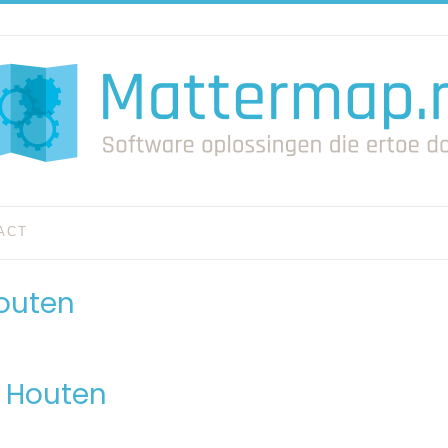
ACT
outen
n Houten