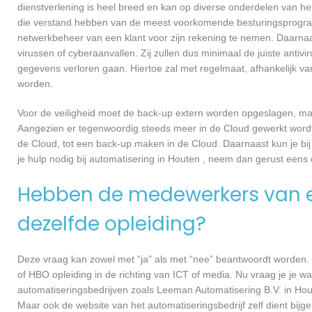
dienstverlening is heel breed en kan op diverse onderdelen van het
die verstand hebben van de meest voorkomende besturingsprogramm
netwerkbeheer van een klant voor zijn rekening te nemen. Daarna
virussen of cyberaanvallen. Zij zullen dus minimaal de juiste anti
gegevens verloren gaan. Hiertoe zal met regelmaat, afhankelijk v
worden.
Voor de veiligheid moet de back-up extern worden opgeslagen, ma
Aangezien er tegenwoordig steeds meer in de Cloud gewerkt wordt, 
de Cloud, tot een back-up maken in de Cloud. Daarnaast kun je bij
je hulp nodig bij automatisering in Houten , neem dan gerust ee
Hebben de medewerkers van e
dezelfde opleiding?
Deze vraag kan zowel met “ja” als met “nee” beantwoordt worden. 
of HBO opleiding in de richting van ICT of media. Nu vraag je je 
automatiseringsbedrijven zoals Leeman Automatisering B.V. in Ho
Maar ook de website van het automatiseringsbedrijf zelf dient bij