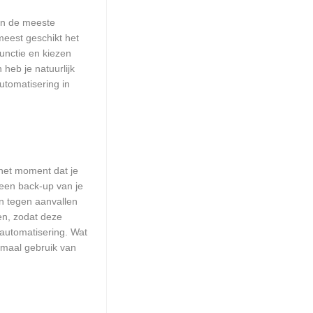
aan de meeste
meest geschikt het
unctie en kiezen
heb je natuurlijk
utomatisering in
het moment dat je
 een back-up van je
n tegen aanvallen
en, zodat deze
 automatisering. Wat
emaal gebruik van