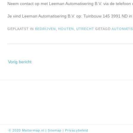
Neem contact op met Leeman Automatisering B.V. via de telefoon 
Je vind Leeman Automatisering B.V. op: Tuinbouw 145 3991 ND in
GEPLAATST IN
BEDRIJVEN
,
HOUTEN
,
UTRECHT
GETAGD
AUTOMATIS
Bericht
Vorig bericht
navigatie
© 2020
Mattermap.nl
|
Sitem
ap
|
Privacybeleid