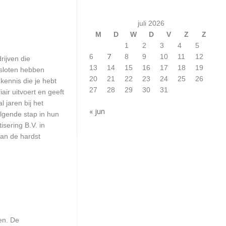
juli 2026
M
D
W
D
V
Z
Z
1
2
3
4
5
7
6
8
9
10
11
12
rijven die
13
14
15
16
17
18
19
esloten hebben
20
21
22
23
24
25
26
kennis die je hebt
27
28
29
30
31
ir uitvoert en geeft
 jaren bij het
« jun
olgende stap in hun
isering B.V. in
van de hardst
en. De