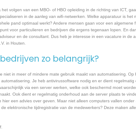
a het volgen van een MBO- of HBO opleiding in de richting van ICT, g
pecialiseren in de aanleg van wifi-netwerken. Welke apparatuur is het 
et gehele pand optimaal werkt? Andere mensen gaan voor een algemene f
unt voor particulieren en bedrijven die ergens tegenaan lopen. En dan 
 adviseur en de consultant. Dus heb je interesse in een vacature in de a
V. in Houten.
bedrijven zo belangrijk?
e niet in meer of mindere mate gebruik maakt van automatisering. Op 
 automatisering. Je heb antivirussoftware nodig en er dient regelmatig
waarschijnlijk via een server werken, welke ook beschermd moet worde
akt. Ook dient er regelmatig onderhoud aan de server plaats te vind
je hier een advies over geven. Maar niet alleen computers vallen onder
 de elektronische tijdregistratie van de medewerkers? Deze maken all
f.