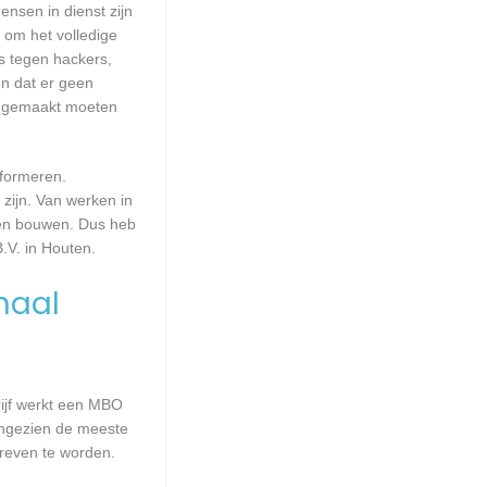
ensen in dienst zijn
 om het volledige
s tegen hackers,
en dat er geen
up gemaakt moeten
nformeren.
zijn. Van werken in
aten bouwen. Dus heb
.V. in Houten.
maal
rijf werkt een MBO
Aangezien de meeste
reven te worden.