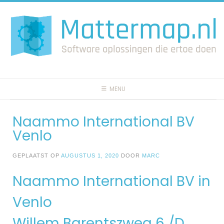
Spring
naar
inhoud
MENU
Naammo International BV
Venlo
GEPLAATST OP
AUGUSTUS 1, 2020
DOOR
MARC
Naammo International BV in
Venlo
Willem Barentszweg 6 /D