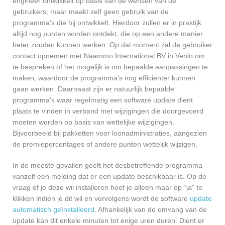
engineer ontwikkelt op basis van de wensen van de
gebruikers, maar maakt zelf geen gebruik van de
programma’s die hij ontwikkelt. Hierdoor zullen er in praktijk
altijd nog punten worden ontdekt, die op een andere manier
beter zouden kunnen werken. Op dat moment zal de gebruiker
contact opnemen met Naammo International BV in Venlo om
te bespreken of het mogelijk is om bepaalde aanpassingen te
maken, waardoor de programma’s nog efficiënter kunnen
gaan werken. Daarnaast zijn er natuurlijk bepaalde
programma’s waar regelmatig een software update dient
plaats te vinden in verband met wijzigingen die doorgevoerd
moeten worden op basis van wettelijke wijzigingen.
Bijvoorbeeld bij pakketten voor loonadministraties, aangezien
de premiepercentages of andere punten wettelijk wijzigen.
In de meeste gevallen geeft het desbetreffende programma
vanzelf een melding dat er een update beschikbaar is. Op de
vraag of je deze wil installeren hoef je alleen maar op “ja” te
klikken indien je dit wil en vervolgens wordt de software
update
automatisch geïnstalleerd
. Afhankelijk van de omvang van de
update kan dit enkele minuten tot enige uren duren. Dient er