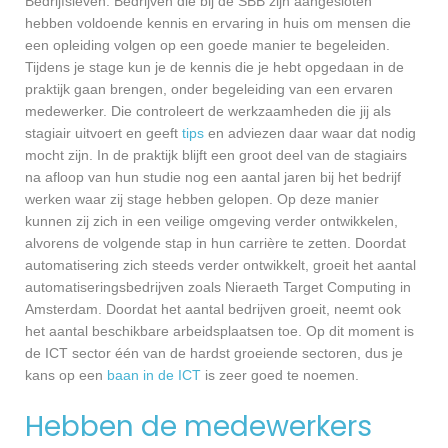
Bedrijfsleven. Bedrijven die bij de SBB zijn aangesloten
hebben voldoende kennis en ervaring in huis om mensen die
een opleiding volgen op een goede manier te begeleiden.
Tijdens je stage kun je de kennis die je hebt opgedaan in de
praktijk gaan brengen, onder begeleiding van een ervaren
medewerker. Die controleert de werkzaamheden die jij als
stagiair uitvoert en geeft
tips
en adviezen daar waar dat nodig
mocht zijn. In de praktijk blijft een groot deel van de stagiairs
na afloop van hun studie nog een aantal jaren bij het bedrijf
werken waar zij stage hebben gelopen. Op deze manier
kunnen zij zich in een veilige omgeving verder ontwikkelen,
alvorens de volgende stap in hun carrière te zetten. Doordat
automatisering zich steeds verder ontwikkelt, groeit het aantal
automatiseringsbedrijven zoals Nieraeth Target Computing in
Amsterdam. Doordat het aantal bedrijven groeit, neemt ook
het aantal beschikbare arbeidsplaatsen toe. Op dit moment is
de ICT sector één van de hardst groeiende sectoren, dus je
kans op een
baan in de ICT
is zeer goed te noemen.
Hebben de medewerkers