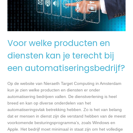
Voor welke producten en
diensten kan je terecht bij
een automatiseringsbedrijf?
Op de website van Nieraeth Target Computing in Amsterdam
kun je zien welke producten en diensten er onder
automatisering bedrijven vallen. De dienstverlening is heel
breed en kan op diverse onderdelen van het
automatiseringsvlak betrekking hebben. Zo is het van belang
dat er mensen in dienst zijn die verstand hebben van de meest
voorkomende besturingsprogramma’s, zoals Windows en
Apple. Het bedrijf moet minimaal in staat zijn om het volledige