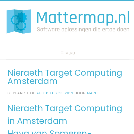
Spring
naar
inhoud
MENU
Nieraeth Target Computing
Amsterdam
GEPLAATST OP
AUGUSTUS 23, 2019
DOOR
MARC
Nieraeth Target Computing
in Amsterdam
Haya van Someren-