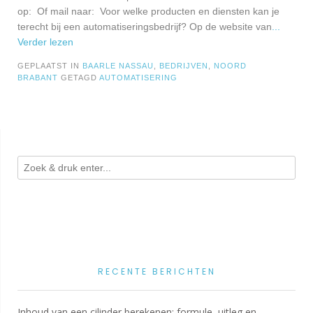
op: Of mail naar: Voor welke producten en diensten kan je
terecht bij een automatiseringsbedrijf? Op de website van
...
Verder lezen
GEPLAATST IN
BAARLE NASSAU
,
BEDRIJVEN
,
NOORD
BRABANT
GETAGD
AUTOMATISERING
RECENTE BERICHTEN
Inhoud van een cilinder berekenen: formule, uitleg en