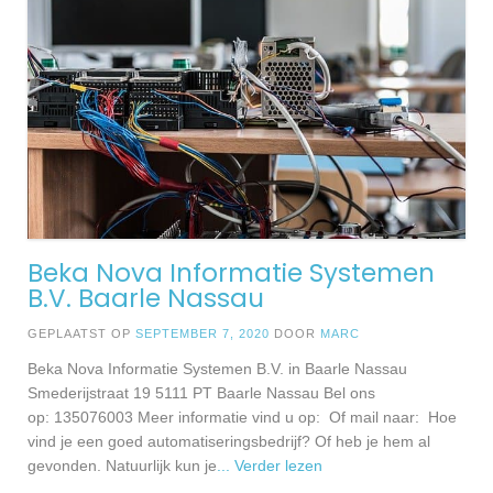
Beka Nova Informatie Systemen
B.V. Baarle Nassau
GEPLAATST OP
SEPTEMBER 7, 2020
DOOR
MARC
Beka Nova Informatie Systemen B.V. in Baarle Nassau
Smederijstraat 19 5111 PT Baarle Nassau Bel ons
op: 135076003 Meer informatie vind u op: Of mail naar: Hoe
vind je een goed automatiseringsbedrijf? Of heb je hem al
gevonden. Natuurlijk kun je
... Verder lezen