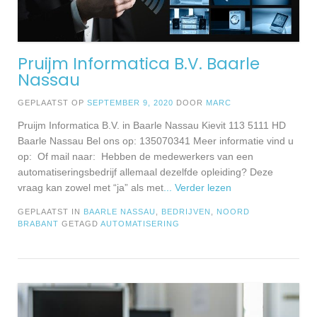
Pruijm Informatica B.V. Baarle
Nassau
GEPLAATST OP
SEPTEMBER 9, 2020
DOOR
MARC
Pruijm Informatica B.V. in Baarle Nassau Kievit 113 5111 HD
Baarle Nassau Bel ons op: 135070341 Meer informatie vind u
op: Of mail naar: Hebben de medewerkers van een
automatiseringsbedrijf allemaal dezelfde opleiding? Deze
vraag kan zowel met “ja” als met
... Verder lezen
GEPLAATST IN
BAARLE NASSAU
,
BEDRIJVEN
,
NOORD
BRABANT
GETAGD
AUTOMATISERING