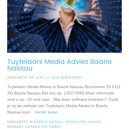
Tuytelaars Media Advies Baarle
Nassau
GEPLAATST OP
JUNI 12, 2019
DOOR
MARC
Tuytelaars Media Advies in Baarle Nassau Boschoven 20 5111
XG Baarle Nassau Bel ons op: 135073088 Meer informatie
vind u op: Of mail naar: Wat doen software bedrijven? Zoals
je op de website van Tuytelaars Media Advies in Baarle
Nassau kunt
... Verder lezen
GEPLAATST IN
BAARLE NASSAU
,
BEDRIJVEN
,
NOORD
BRABANT
GETAGD
SOFTWARE