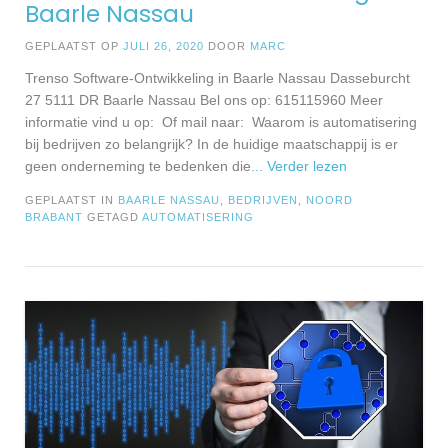
Baarle Nassau
GEPLAATST OP
JULI 26, 2020
DOOR
MARC
Trenso Software-Ontwikkeling in Baarle Nassau Dasseburcht
27 5111 DR Baarle Nassau Bel ons op: 615115960 Meer
informatie vind u op: Of mail naar: Waarom is automatisering
bij bedrijven zo belangrijk? In de huidige maatschappij is er
geen onderneming te bedenken die
... Verder lezen
GEPLAATST IN
BAARLE NASSAU
,
BEDRIJVEN
,
NOORD
BRABANT
GETAGD
AUTOMATISERING