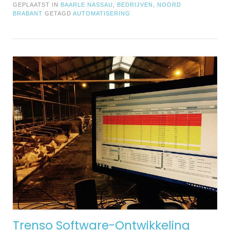
GEPLAATST IN
BAARLE NASSAU
,
BEDRIJVEN
,
NOORD
BRABANT
GETAGD
AUTOMATISERING
Trenso Software-Ontwikkeling