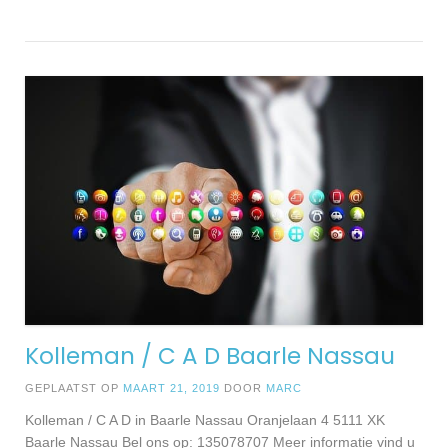
Kolleman / C A D Baarle Nassau
GEPLAATST OP
MAART 21, 2019
DOOR
MARC
Kolleman / C A D in Baarle Nassau Oranjelaan 4 5111 XK
Baarle Nassau Bel ons op: 135078707 Meer informatie vind u