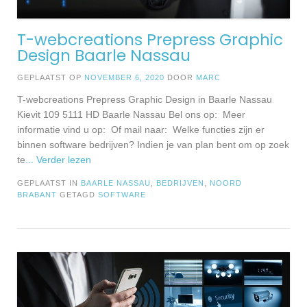
T-webcreations Prepress Graphic
Design Baarle Nassau
GEPLAATST OP
NOVEMBER 6, 2020
DOOR
MARC
T-webcreations Prepress Graphic Design in Baarle Nassau
Kievit 109 5111 HD Baarle Nassau Bel ons op: Meer
informatie vind u op: Of mail naar: Welke functies zijn er
binnen software bedrijven? Indien je van plan bent om op zoek
te
... Verder lezen
GEPLAATST IN
BAARLE NASSAU
,
BEDRIJVEN
,
NOORD
BRABANT
GETAGD
SOFTWARE