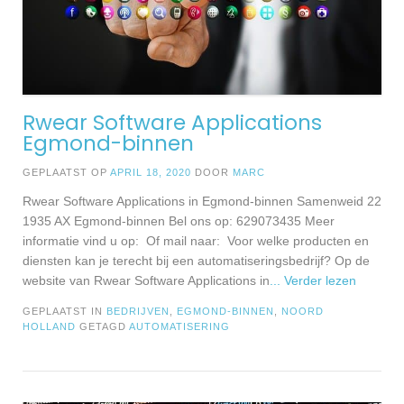
Rwear Software Applications
Egmond-binnen
GEPLAATST OP
APRIL 18, 2020
DOOR
MARC
Rwear Software Applications in Egmond-binnen Samenweid 22
1935 AX Egmond-binnen Bel ons op: 629073435 Meer
informatie vind u op: Of mail naar: Voor welke producten en
diensten kan je terecht bij een automatiseringsbedrijf? Op de
website van Rwear Software Applications in
... Verder lezen
GEPLAATST IN
BEDRIJVEN
,
EGMOND-BINNEN
,
NOORD
HOLLAND
GETAGD
AUTOMATISERING