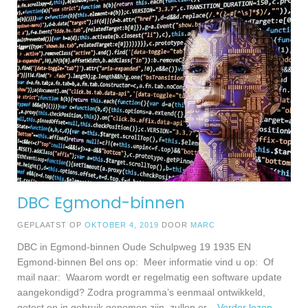
DBC Egmond-binnen
GEPLAATST OP
OKTOBER 4, 2019
DOOR
MARC
DBC in Egmond-binnen Oude Schulpweg 19 1935 EN
Egmond-binnen Bel ons op: Meer informatie vind u op: Of
mail naar: Waarom wordt er regelmatig een software update
aangekondigd? Zodra programma’s eenmaal ontwikkeld,
getest en in gebruik genomen zijn, zullen er
... Verder lezen