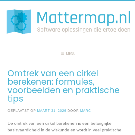
Spring
naar
inhoud
MENU
Omtrek van een cirkel
berekenen: formules,
voorbeelden en praktische
tips
GEPLAATST OP
MAART 31, 2026
DOOR
MARC
De omtrek van een cirkel berekenen is een belangrijke
basisvaardigheid in de wiskunde en wordt in veel praktische