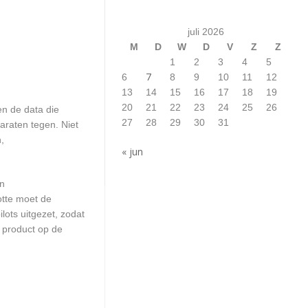
juli 2026
M
D
W
D
V
Z
Z
1
2
3
4
5
7
6
8
9
10
11
12
13
14
15
16
17
18
19
20
21
22
23
24
25
26
n de data die
27
28
29
30
31
araten tegen. Niet
,
« jun
en
otte moet de
ots uitgezet, zodat
 product op de