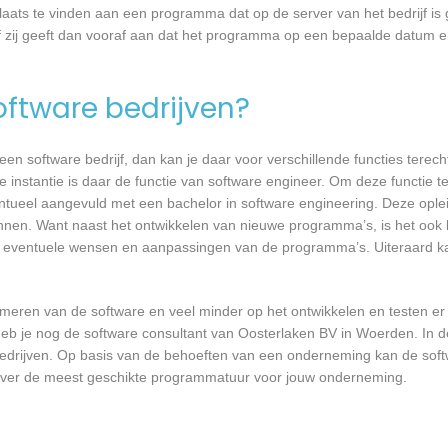
laats te vinden aan een programma dat op de server van het bedrijf is 
 zij geeft dan vooraf aan dat het programma op een bepaalde datum en 
software bedrijven?
n software bedrijf, dan kan je daar voor verschillende functies terecht
instantie is daar de functie van software engineer. Om deze functie te
entueel aangevuld met een bachelor in software engineering. Deze oplei
annen. Want naast het ontwikkelen van nieuwe programma’s, is het ook b
 eventuele wensen en aanpassingen van de programma’s. Uiteraard kan
mmeren van de software en veel minder op het ontwikkelen en testen er
heb je nog de software consultant van Oosterlaken BV in Woerden. In d
bedrijven. Op basis van de behoeften van een onderneming kan de soft
 over de meest geschikte programmatuur voor jouw onderneming.