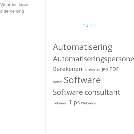
n Woerden kijken
w onderneming
TAGS
Automatisering
Automatiseringspersone
Berekenen
PDF
converter
JPG
Software
Robot
Software consultant
Tips
Tekenen
Wiskunde