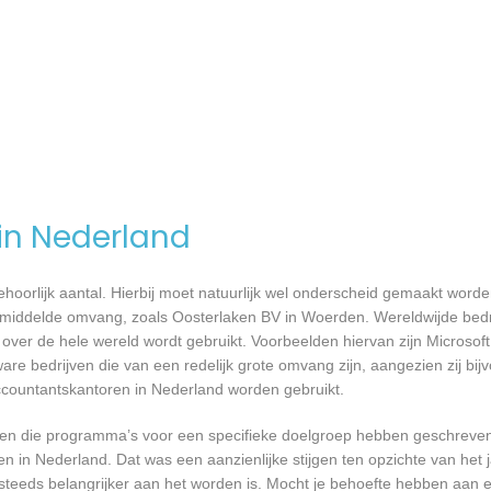
 in Nederland
 behoorlijk aantal. Hierbij moet natuurlijk wel onderscheid gemaakt word
gemiddelde omvang, zoals Oosterlaken BV in Woerden. Wereldwijde bedri
er de hele wereld wordt gebruikt. Voorbeelden hiervan zijn Microsoft
are bedrijven die van een redelijk grote omvang zijn, aangezien zij bij
ccountantskantoren in Nederland worden gebruikt.
rijven die programma’s voor een specifieke doelgroep hebben geschrev
n in Nederland. Dat was een aanzienlijke stijgen ten opzichte van het j
T steeds belangrijker aan het worden is. Mocht je behoefte hebben aa