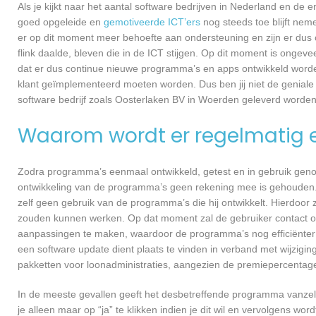
Als je kijkt naar het aantal software bedrijven in Nederland en de
goed opgeleide en
gemotiveerde ICT’ers
nog steeds toe blijft nem
er op dit moment meer behoefte aan ondersteuning en zijn er dus 
flink daalde, bleven die in de ICT stijgen. Op dit moment is ongev
dat er dus continue nieuwe programma’s en apps ontwikkeld worde
klant geïmplementeerd moeten worden. Dus ben jij niet de geniale
software bedrijf zoals Oosterlaken BV in Woerden geleverd worden, 
Waarom wordt er regelmatig 
Zodra programma’s eenmaal ontwikkeld, getest en in gebruik genome
ontwikkeling van de programma’s geen rekening mee is gehouden.
zelf geen gebruik van de programma’s die hij ontwikkelt. Hierdoor z
zouden kunnen werken. Op dat moment zal de gebruiker contact 
aanpassingen te maken, waardoor de programma’s nog efficiënter 
een software update dient plaats te vinden in verband met wijzigin
pakketten voor loonadministraties, aangezien de premiepercentages
In de meeste gevallen geeft het desbetreffende programma vanzelf 
je alleen maar op “ja” te klikken indien je dit wil en vervolgens wor