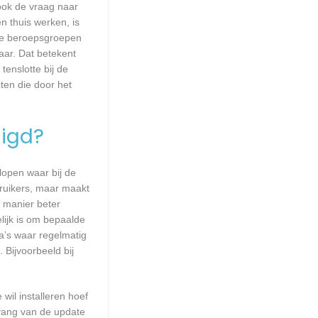
 ook de vraag naar
n thuis werken, is
lle beroepsgroepen
aar. Dat betekent
enslotte bij de
ten die door het
igd?
lopen waar bij de
ruikers, maar maakt
e manier beter
ijk is om bepaalde
a’s waar regelmatig
 Bijvoorbeeld bij
wil installeren hoef
mvang van de update