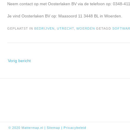
Neem contact op met Oosterlaken BV via de telefoon op: 0348-411
Je vind Oosterlaken BV op: Maasoord 11 3448 BL in Woerden.
GEPLAATST IN
BEDRIJVEN
,
UTRECHT
,
WOERDEN
GETAGD
SOFTWA
Bericht
Vorig bericht
navigatie
© 2020
Mattermap.nl
|
Sitem
ap
|
Privacybeleid