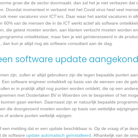
 enorme groei die de sector doormaakt, dan zal het je niet verbazen dat
en. Doordat momenteel in verband met het Covid virus heel veel mense
ook meer vacatures voor ICT’ers. Daar waar het aantal vacatures in a
eer 60% van de mensen die in de ICT werkt actief als software ontwikkel
n, die getest moeten worden, aan klanten verkocht moeten worden en t
 programma ontwikkelaar, maar ben je wel geïnteresseerd in de produc
dan kun je altijd nog als software consultant aan de slag.
een software update aangekond
n zijn, zullen er altijd gebruikers zijn die tegen bepaalde punten aan
 Een software engineer ontwikkelt op basis van de wensen van de geb
ullen er in praktijk altijd nog punten worden ontdekt, die op een ander
opnemen met Oosterlaken BV in Woerden om te bespreken of het mogel
kunnen gaan werken. Daarnaast zijn er natuurlijk bepaalde programm
gen die doorgevoerd moeten worden op basis van wettelijke wijzigingen.
 of andere punten wettelijk wijzigen.
een melding dat er een update beschikbaar is. Op de vraag of je deze 
dt de software
update automatisch geïnstalleerd
. Afhankelijk van de o