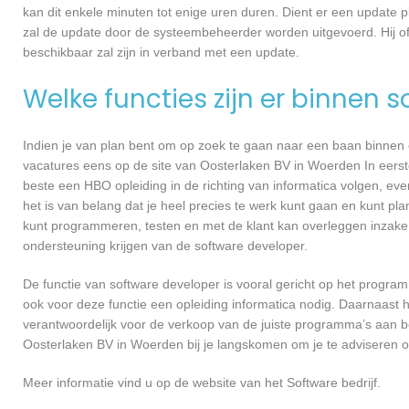
kan dit enkele minuten tot enige uren duren. Dient er een update p
zal de update door de systeembeheerder worden uitgevoerd. Hij of
beschikbaar zal zijn in verband met een update.
Welke functies zijn er binnen 
Indien je van plan bent om op zoek te gaan naar een baan binnen ee
vacatures eens op de site van Oosterlaken BV in Woerden In eerste 
beste een HBO opleiding in de richting van informatica volgen, ev
het is van belang dat je heel precies te werk kunt gaan en kunt pl
kunt programmeren, testen en met de klant kan overleggen inzake
ondersteuning krijgen van de software developer.
De functie van software developer is vooral gericht op het progra
ook voor deze functie een opleiding informatica nodig. Daarnaast 
verantwoordelijk voor de verkoop van de juiste programma’s aan 
Oosterlaken BV in Woerden bij je langskomen om je te adviseren
Meer informatie vind u op de website van het Software bedrijf.