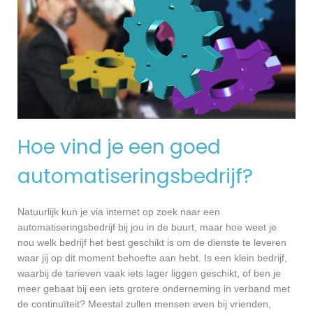
Hoe vind je een goed
automatiseringsbedrijf?
Natuurlijk kun je via internet op zoek naar een
automatiseringsbedrijf bij jou in de buurt, maar hoe weet je
nou welk bedrijf het best geschikt is om de dienste te leveren
waar jij op dit moment behoefte aan hebt. Is een klein bedrijf,
waarbij de tarieven vaak iets lager liggen geschikt, of ben je
meer gebaat bij een iets grotere onderneming in verband met
de continuïteit? Meestal zullen mensen even bij vrienden,