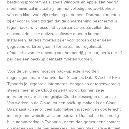
besturingsprogramma’s, zoals Windows en Apple. Het bedrijf
moet minimaal in staat zijn om het volledige netwerkbeheer
van een klant voor zijn rekening te nemen. Daarnaast moeten
zij er voor kunnen zorgen dat de onderneming beschermd is
tegen hackers, virussen of cyberaanvallen. Zij zullen dus
minimaal de juiste antivirussoftware moeten kunnen
installeren. Tevens moeten zij er voor zorgen dat er geen
gegevens verloren gaan. Hiertoe zal met regelmaat,
afhankelijk van de omvang van het bedrijf, per uur, per 4 uur of
per dag een back-up gemaakt moeten worden.
Voor de veiligheid moet de back-up extern worden
opgeslagen, maar daarover kan Securitas Data & Archief BV in
Tynaarlo je uitgebreid informeren. Aangezien er tegenwoordig
steeds meer in de Cloud gewerkt wordt, kunnen ze je
informeren over alle mogelijke Cloud oplossingen die er zijn.
Van werken in de Cloud, tot een back-up maken in de Cloud.
Daarnaast kun je bij veel automatiseringsbedrijven ook terecht
indien je een website wil laten bouwen. Dus heb je hulp nodig
bij automatisering in Tynaarlo , neem dan gerust eens contact
op met één van de medewerkers van Securitas Data & Archief