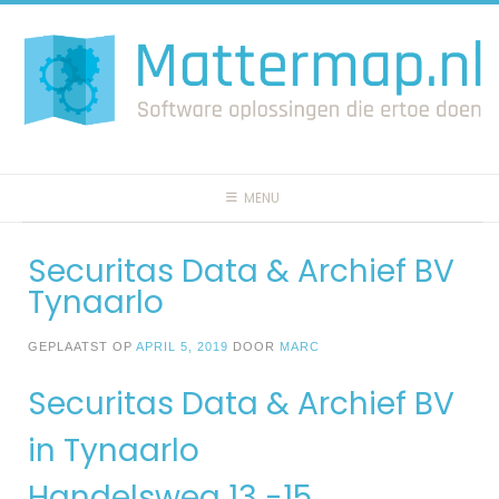
Spring
naar
inhoud
MENU
Securitas Data & Archief BV
Tynaarlo
GEPLAATST OP
APRIL 5, 2019
DOOR
MARC
Securitas Data & Archief BV
in Tynaarlo
Handelsweg 13 -15