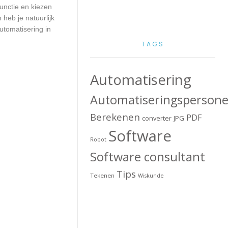
unctie en kiezen
heb je natuurlijk
utomatisering in
TAGS
Automatisering
Automatiseringspersone
Berekenen
PDF
converter
JPG
Software
Robot
Software consultant
Tips
Tekenen
Wiskunde