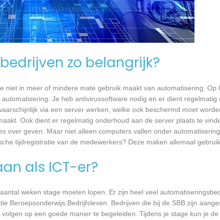
bedrijven zo belangrijk?
e niet in meer of mindere mate gebruik maakt van automatisering. Op 
 automatisering. Je heb antivirussoftware nodig en er dient regelmatig
waarschijnlijk via een server werken, welke ook beschermd moet worde
akt. Ook dient er regelmatig onderhoud aan de server plaats te vind
ies over geven. Maar niet alleen computers vallen onder automatisering
sche tijdregistratie van de medewerkers? Deze maken allemaal gebrui
aan als ICT-er?
 aantal weken stage moeten lopen. Er zijn heel veel automatiseringsbed
tie Beroepsonderwijs Bedrijfsleven. Bedrijven die bij de SBB zijn aang
volgen op een goede manier te begeleiden. Tijdens je stage kun je de 