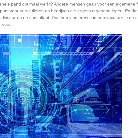
et gehele pand optimaal werkt? Andere mensen gaan voor een algemene f
unt voor particulieren en bedrijven die ergens tegenaan lopen. En dan 
 adviseur en de consultant. Dus heb je interesse in een vacature in de a
erveen.