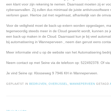
een klant voor zijn rekening te nemen. Daarnaast moeten zij er v
cyberaanvallen. Zij zullen dus minimaal de juiste antivirussoftwa
verloren gaan. Hiertoe zal met regelmaat, afhankelijk van de omva
Voor de veiligheid moet de back-up extern worden opgeslagen, ma
tegenwoordig steeds meer in de Cloud gewerkt wordt, kunnen ze je 
een back-up maken in de Cloud. Daarnaast kun je bij veel automati
bij automatisering in Wanneperveen , neem dan gerust eens cont
Meer informatie vind u op de website van het Automatisering bedrij
Neem contact op met Seine via de telefoon op: 522492378. Of via
Je vind Seine op: Klosseweg 9 7946 KH in Wanneperveen.
GEPLAATST IN
BEDRIJVEN
,
OVERIJSSEL
,
WANNEPERVEEN
GETAGD
Bericht