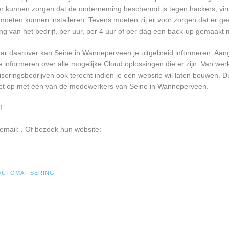
oor kunnen zorgen dat de onderneming beschermd is tegen hackers, vir
re moeten kunnen installeren. Tevens moeten zij er voor zorgen dat er 
ng van het bedrijf, per uur, per 4 uur of per dag een back-up gemaakt
ar daarover kan Seine in Wanneperveen je uitgebreid informeren. Aan
informeren over alle mogelijke Cloud oplossingen die er zijn. Van werk
seringsbedrijven ook terecht indien je een website wil laten bouwen. D
act op met één van de medewerkers van Seine in Wanneperveen.
f.
 email:
. Of bezoek hun website:
AUTOMATISERING