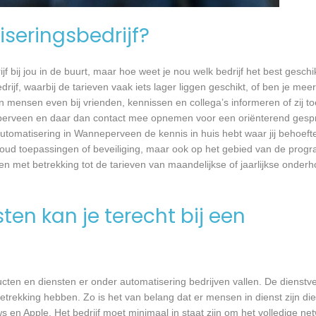
seringsbedrijf?
jf bij jou in de buurt, maar hoe weet je nou welk bedrijf het best geschi
rijf, waarbij de tarieven vaak iets lager liggen geschikt, of ben je meer
 mensen even bij vrienden, kennissen en collega’s informeren of zij to
perveen en daar dan contact mee opnemen voor een oriënterend gespre
 automatisering in Wanneperveen de kennis in huis hebt waar jij behoeft
oud toepassingen of beveiliging, maar ook op het gebied van de prog
ken met betrekking tot de tarieven van maandelijkse of jaarlijkse ond
en kan je terecht bij een
en en diensten er onder automatisering bedrijven vallen. De dienstver
trekking hebben. Zo is het van belang dat er mensen in dienst zijn d
n Apple. Het bedrijf moet minimaal in staat zijn om het volledige n