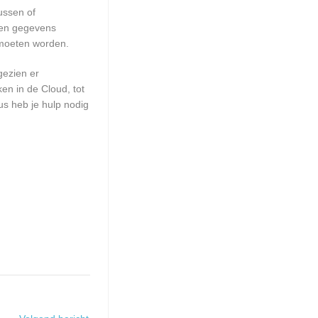
ussen of
geen gegevens
 moeten worden.
gezien er
en in de Cloud, tot
us heb je hulp nodig