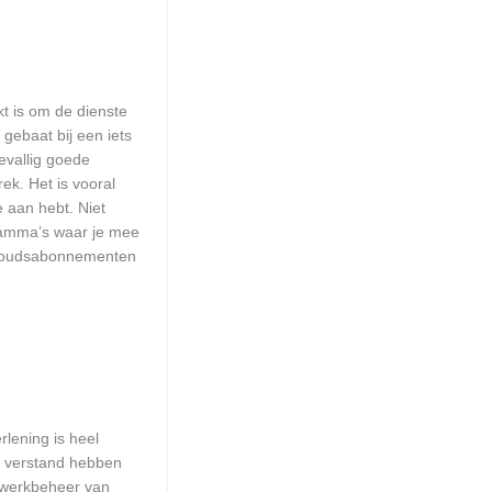
kt is om de dienste
 gebaat bij een iets
evallig goede
k. Het is vooral
e aan hebt. Niet
ramma’s waar je mee
erhoudsabonnementen
lening is heel
ie verstand hebben
etwerkbeheer van