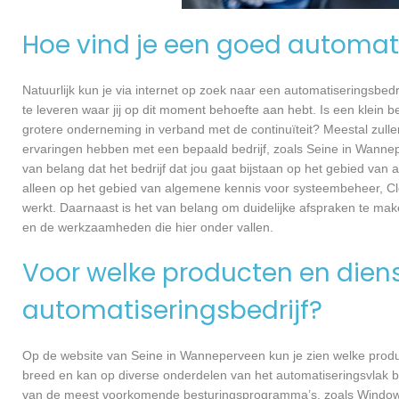
Hoe vind je een goed automati
Natuurlijk kun je via internet op zoek naar een automatiseringsbedri
te leveren waar jij op dit moment behoefte aan hebt. Is een klein bed
grotere onderneming in verband met de continuïteit? Meestal zullen
ervaringen hebben met een bepaald bedrijf, zoals Seine in Wanne
van belang dat het bedrijf dat jou gaat bijstaan op het gebied van
alleen op het gebied van algemene kennis voor systeembeheer, Cl
werkt. Daarnaast is het van belang om duidelijke afspraken te ma
en de werkzaamheden die hier onder vallen.
Voor welke producten en dienst
automatiseringsbedrijf?
Op de website van Seine in Wanneperveen kun je zien welke product
breed en kan op diverse onderdelen van het automatiseringsvlak be
van de meest voorkomende besturingsprogramma’s, zoals Windows e