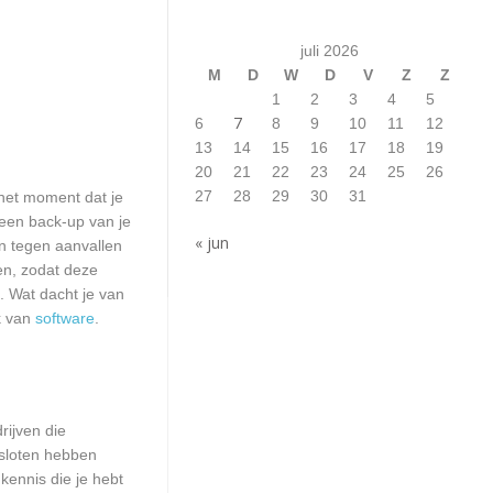
juli 2026
M
D
W
D
V
Z
Z
1
2
3
4
5
7
6
8
9
10
11
12
13
14
15
16
17
18
19
20
21
22
23
24
25
26
27
28
29
30
31
het moment dat je
 een back-up van je
« jun
n tegen aanvallen
en, zodat deze
. Wat dacht je van
k van
software
.
rijven die
esloten hebben
kennis die je hebt