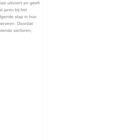
ir uitvoert en geeft
 jaren bij het
olgende stap in hun
eperveen. Doordat
eiende sectoren,