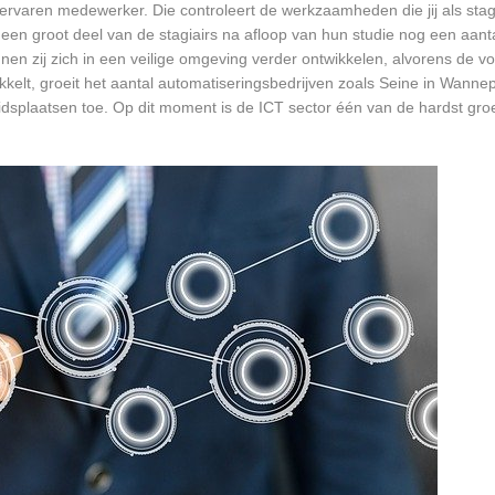
rvaren medewerker. Die controleert de werkzaamheden die jij als stagia
t een groot deel van de stagiairs na afloop van hun studie nog een aantal
en zij zich in een veilige omgeving verder ontwikkelen, alvorens de v
ikkelt, groeit het aantal automatiseringsbedrijven zoals Seine in Wann
eidsplaatsen toe. Op dit moment is de ICT sector één van de hardst gro