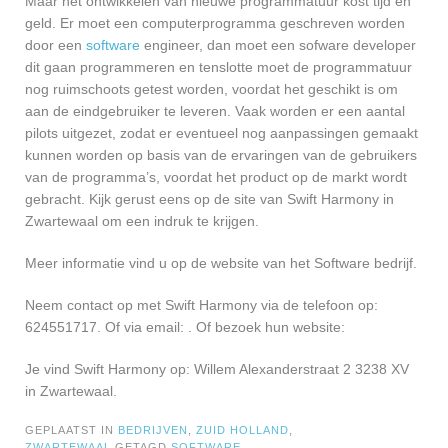
Maar het ontwikkelen van nieuwe programmatuur kost tijd en
geld. Er moet een computerprogramma geschreven worden
door een
software
engineer, dan moet een sofware developer
dit gaan programmeren en tenslotte moet de programmatuur
nog ruimschoots getest worden, voordat het geschikt is om
aan de eindgebruiker te leveren. Vaak worden er een aantal
pilots uitgezet, zodat er eventueel nog aanpassingen gemaakt
kunnen worden op basis van de ervaringen van de gebruikers
van de programma’s, voordat het product op de markt wordt
gebracht. Kijk gerust eens op de site van Swift Harmony in
Zwartewaal om een indruk te krijgen.
Meer informatie vind u op de website van het Software bedrijf.
Neem contact op met Swift Harmony via de telefoon op:
624551717. Of via email:
. Of bezoek hun website:
Je vind Swift Harmony op: Willem Alexanderstraat 2 3238 XV
in Zwartewaal.
GEPLAATST IN
BEDRIJVEN
,
ZUID HOLLAND
,
ZWARTEWAAL
GETAGD
SOFTWARE