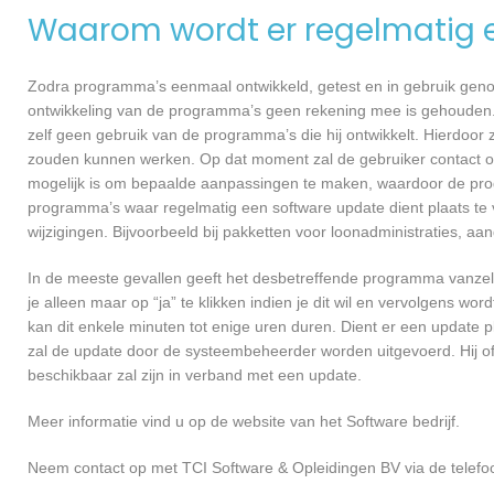
Waarom wordt er regelmatig 
Zodra programma’s eenmaal ontwikkeld, getest en in gebruik genome
ontwikkeling van de programma’s geen rekening mee is gehouden.
zelf geen gebruik van de programma’s die hij ontwikkelt. Hierdoor z
zouden kunnen werken. Op dat moment zal de gebruiker contact 
mogelijk is om bepaalde aanpassingen te maken, waardoor de prog
programma’s waar regelmatig een software update dient plaats te 
wijzigingen. Bijvoorbeeld bij pakketten voor loonadministraties, a
In de meeste gevallen geeft het desbetreffende programma vanzelf 
je alleen maar op “ja” te klikken indien je dit wil en vervolgens wor
kan dit enkele minuten tot enige uren duren. Dient er een update p
zal de update door de systeembeheerder worden uitgevoerd. Hij of
beschikbaar zal zijn in verband met een update.
Meer informatie vind u op de website van het Software bedrijf.
Neem contact op met TCI Software & Opleidingen BV via de telefo