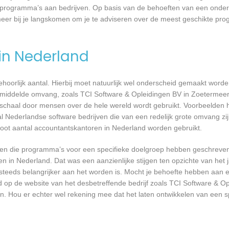
ste programma’s aan bedrijven. Op basis van de behoeften van een ond
meer bij je langskomen om je te adviseren over de meest geschikte pr
 in Nederland
 behoorlijk aantal. Hierbij moet natuurlijk wel onderscheid gemaakt word
gemiddelde omvang, zoals TCI Software & Opleidingen BV in Zoetermeer
 schaal door mensen over de hele wereld wordt gebruikt. Voorbeelden h
al Nederlandse software bedrijven die van een redelijk grote omvang zij
root aantal accountantskantoren in Nederland worden gebruikt.
rijven die programma’s voor een specifieke doelgroep hebben geschrev
n in Nederland. Dat was een aanzienlijke stijgen ten opzichte van het j
T steeds belangrijker aan het worden is. Mocht je behoefte hebben aa
d op de website van het desbetreffende bedrijf zoals TCI Software & Op
n. Hou er echter wel rekening mee dat het laten ontwikkelen van een s