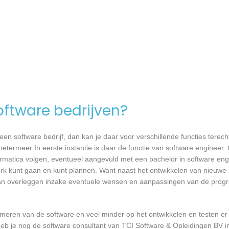
software bedrijven?
n software bedrijf, dan kan je daar voor verschillende functies terecht
etermeer In eerste instantie is daar de functie van software engineer.
formatica volgen, eventueel aangevuld met een bachelor in software en
 werk kunt gaan en kunt plannen. Want naast het ontwikkelen van nieuwe
 kan overleggen inzake eventuele wensen en aanpassingen van de prog
mmeren van de software en veel minder op het ontwikkelen en testen er
heb je nog de software consultant van TCI Software & Opleidingen BV i