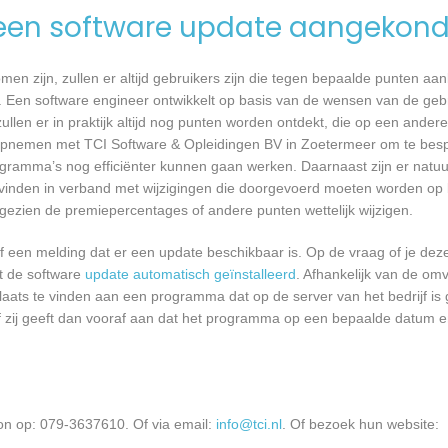
een software update aangekond
n zijn, zullen er altijd gebruikers zijn die tegen bepaalde punten aan
 Een software engineer ontwikkelt op basis van de wensen van de geb
ullen er in praktijk altijd nog punten worden ontdekt, die op een ander
opnemen met TCI Software & Opleidingen BV in Zoetermeer om te besp
ramma’s nog efficiënter kunnen gaan werken. Daarnaast zijn er natuur
vinden in verband met wijzigingen die doorgevoerd moeten worden op b
angezien de premiepercentages of andere punten wettelijk wijzigen.
een melding dat er een update beschikbaar is. Op de vraag of je deze 
dt de software
update automatisch geïnstalleerd
. Afhankelijk van de o
laats te vinden aan een programma dat op de server van het bedrijf is 
 zij geeft dan vooraf aan dat het programma op een bepaalde datum en 
on op: 079-3637610. Of via email:
info@tci.nl
. Of bezoek hun website: