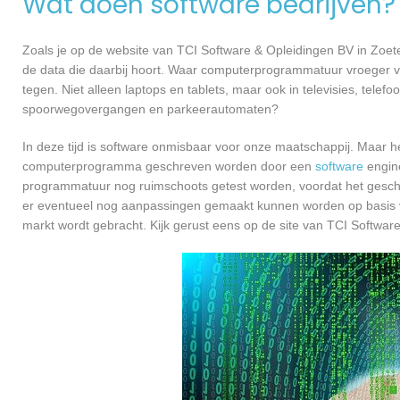
Wat doen software bedrijven?
Zoals je op de website van TCI Software & Opleidingen BV in Zoe
de data die daarbij hoort. Waar computerprogrammatuur vroeger v
tegen. Niet alleen laptops en tablets, maar ook in televisies, telef
spoorwegovergangen en parkeerautomaten?
In deze tijd is software onmisbaar voor onze maatschappij. Maar h
computerprogramma geschreven worden door een
software
engine
programmatuur nog ruimschoots getest worden, voordat het geschikt
er eventueel nog aanpassingen gemaakt kunnen worden op basis v
markt wordt gebracht. Kijk gerust eens op de site van TCI Softwar