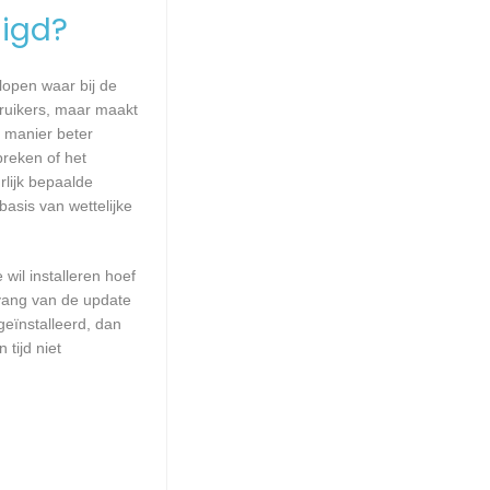
igd?
lopen waar bij de
ruikers, maar maakt
e manier beter
reken of het
lijk bepaalde
asis van wettelijke
wil installeren hoef
mvang van de update
geïnstalleerd, dan
tijd niet