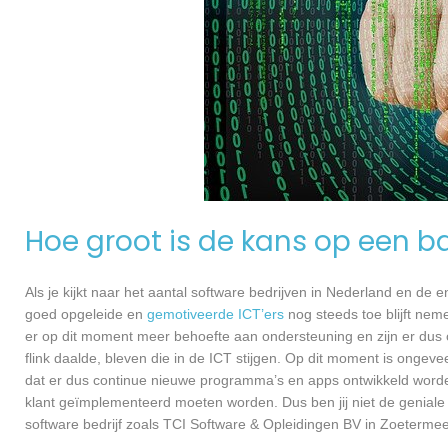
Hoe groot is de kans op een ba
Als je kijkt naar het aantal software bedrijven in Nederland en de
goed opgeleide en
gemotiveerde ICT’ers
nog steeds toe blijft nem
er op dit moment meer behoefte aan ondersteuning en zijn er dus 
flink daalde, bleven die in de ICT stijgen. Op dit moment is ongev
dat er dus continue nieuwe programma’s en apps ontwikkeld worde
klant geïmplementeerd moeten worden. Dus ben jij niet de geniale
software bedrijf zoals TCI Software & Opleidingen BV in Zoetermeer