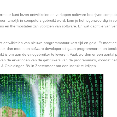
termeer kunt lezen ontwikkelen en verkopen software bedrijven compu
oornamelijk in computers gebruikt werd, kom je het tegenwoordig in v
oons en thermostaten zijn voorzien van software. En wat dacht je van ver
et ontwikkelen van nieuwe programmatuur kost tijd en geld. Er moet e
er, dan moet een sofware developer dit gaan programmeren en tensl
 is om aan de eindgebruiker te leveren. Vaak worden er een aantal pil
an de ervaringen van de gebruikers van de programma’s, voordat het
e & Opleidingen BV in Zoetermeer om een indruk te krijgen.