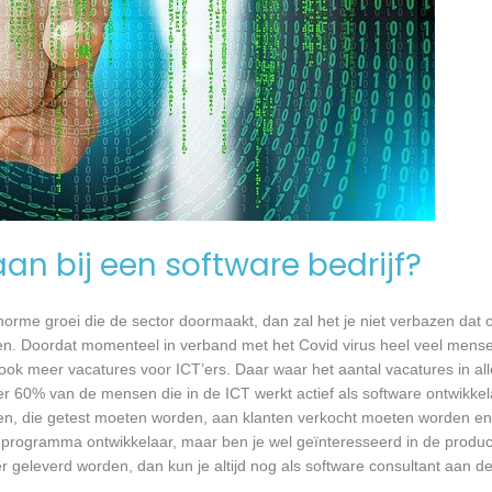
an bij een software bedrijf?
 enorme groei die de sector doormaakt, dan zal het je niet verbazen dat
en. Doordat momenteel in verband met het Covid virus heel veel mense
ook meer vacatures voor ICT’ers. Daar waar het aantal vacatures in a
eer 60% van de mensen die in de ICT werkt actief als software ontwikkel
n, die getest moeten worden, aan klanten verkocht moeten worden en t
 programma ontwikkelaar, maar ben je wel geïnteresseerd in de produc
 geleverd worden, dan kun je altijd nog als software consultant aan de