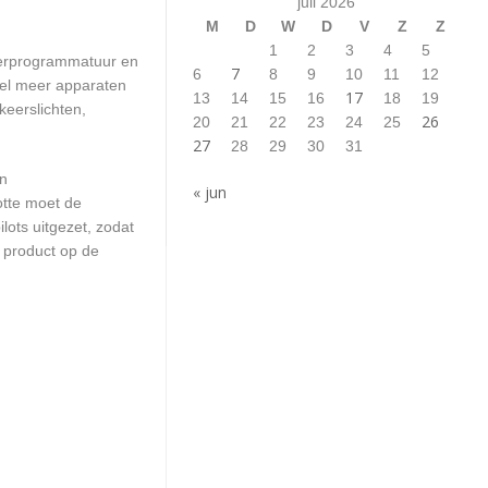
juli 2026
M
D
W
D
V
Z
Z
1
2
3
4
5
terprogrammatuur en
7
6
8
9
10
11
12
eel meer apparaten
17
13
14
15
16
18
19
keerslichten,
26
20
21
22
23
24
25
27
28
29
30
31
en
« jun
otte moet de
ots uitgezet, zodat
 product op de