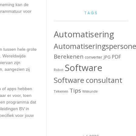
erneming kan de
ogrammatuur voor
TAGS
Automatisering
Automatiseringspersone
en tussen hele grote
Berekenen
. Wereldwijde
PDF
JPG
converter
iervan zijn
Software
n, aangezien zij
Robot
Software consultant
en of apps hebben
Tips
Tekenen
Wiskunde
aar er voor, toen
n een programma dat
leidingen BV in
pecifiek voor jouw