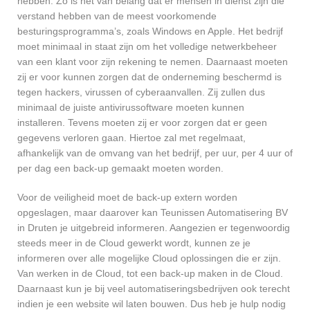
hebben. Zo is het van belang dat er mensen in dienst zijn die
verstand hebben van de meest voorkomende
besturingsprogramma’s, zoals Windows en Apple. Het bedrijf
moet minimaal in staat zijn om het volledige netwerkbeheer
van een klant voor zijn rekening te nemen. Daarnaast moeten
zij er voor kunnen zorgen dat de onderneming beschermd is
tegen hackers, virussen of cyberaanvallen. Zij zullen dus
minimaal de juiste antivirussoftware moeten kunnen
installeren. Tevens moeten zij er voor zorgen dat er geen
gegevens verloren gaan. Hiertoe zal met regelmaat,
afhankelijk van de omvang van het bedrijf, per uur, per 4 uur of
per dag een back-up gemaakt moeten worden.
Voor de veiligheid moet de back-up extern worden
opgeslagen, maar daarover kan Teunissen Automatisering BV
in Druten je uitgebreid informeren. Aangezien er tegenwoordig
steeds meer in de Cloud gewerkt wordt, kunnen ze je
informeren over alle mogelijke Cloud oplossingen die er zijn.
Van werken in de Cloud, tot een back-up maken in de Cloud.
Daarnaast kun je bij veel automatiseringsbedrijven ook terecht
indien je een website wil laten bouwen. Dus heb je hulp nodig