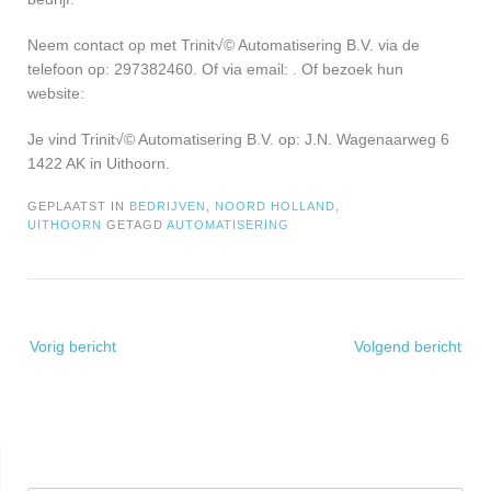
Neem contact op met Trinit√© Automatisering B.V. via de
telefoon op: 297382460. Of via email:
. Of bezoek hun
website:
Je vind Trinit√© Automatisering B.V. op: J.N. Wagenaarweg 6
1422 AK in Uithoorn.
GEPLAATST IN
BEDRIJVEN
,
NOORD HOLLAND
,
UITHOORN
GETAGD
AUTOMATISERING
Bericht
Vorig bericht
Volgend bericht
navigatie