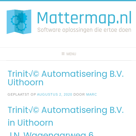
Spring
naar
inhoud
MENU
Trinit√© Automatisering B.V.
Uithoorn
GEPLAATST OP
AUGUSTUS 2, 2020
DOOR
MARC
Trinit√© Automatisering B.V.
in Uithoorn
J.N. Wagenaarweg 6