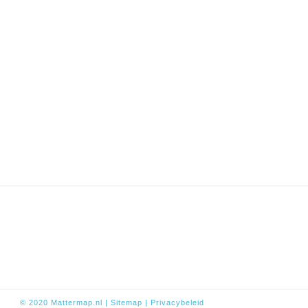
© 2020
Mattermap.nl
|
Sitem
ap
|
Privacybeleid