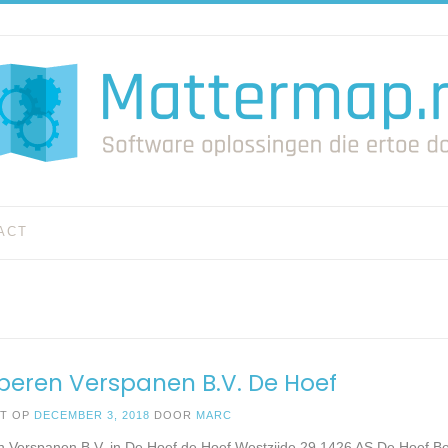
ACT
peren Verspanen B.V. De Hoef
ST OP
DECEMBER 3, 2018
DOOR
MARC
n Verspanen B.V. in De Hoef de Hoef Westzijde 29 1426 AS De Hoef Be