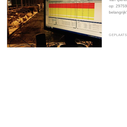
op: 29759
belangrijk
GEPLAATS