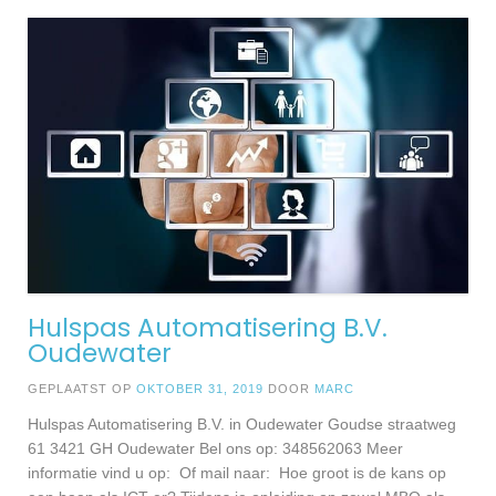
Hulspas Automatisering B.V.
Oudewater
GEPLAATST OP
OKTOBER 31, 2019
DOOR
MARC
Hulspas Automatisering B.V. in Oudewater Goudse straatweg
61 3421 GH Oudewater Bel ons op: 348562063 Meer
informatie vind u op: Of mail naar: Hoe groot is de kans op