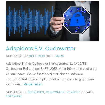
Adspiders B.V. Oudewater
GEPLAATST OP
MEI 1, 2019
DOOR
MARC
Adspiders B.V. in Oudewater Kerkwetering 11 3421 TS
Oudewater Bel ons op: 348712056 Meer informatie vind u op:
Of mail naar: Welke functies zijn er binnen software
bedrijven? Indien je van plan bent om op zoek te gaan naar
een baan
... Verder lezen
GEPLAATST IN
BEDRIJVEN
,
OUDEWATER
,
UTRECHT
GETAGD
SOFTWARE