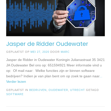
Jasper de Ridder Oudewater
GEPLAATST OP
MEI 27, 2020
DOOR
MARC
Jasper de Ridder in Oudewater Koningin Julianastraat 35 3421
JA Oudewater Bel ons op: 651594921 Meer informatie vind u
op: Of mail naar: Welke functies zijn er binnen software
bedrijven? Indien je van plan bent om op zoek te gaan naar
...
Verder lezen
GEPLAATST IN
BEDRIJVEN
,
OUDEWATER
,
UTRECHT
GETAGD
SOFTWARE