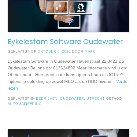
Eykelestam Software Oudewater
GEPLAATST OP
OKTOBER 8, 2020
DOOR
MARC
Eykelestam Software in Oudewater Havenstraat 22 3421 BS
Oudewater Bel ons op: 613624892 Meer informatie vind u op:
Of mail naar: Hoe groot is de kans op een baan als ICT-er?
Tijdens je opleiding op zowel MBO als op HBO niveau
... Verder
lezen
GEPLAATST IN
BEDRIJVEN
,
OUDEWATER
,
UTRECHT
GETAGD
AUTOMATISERING