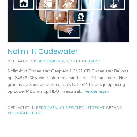
Nolim-It Oudewater
GEPLAATST OP
SEPTEMBER 2, 2019
DOOR
MARC
Nolim-It in Oudewater Gasplein 1 3421 CR Oudewater Bel ons
op: 348562385 Meer informatie vind u op: Of mail naar: Hoe
groot is de kans op een baan als ICT-er? Tijdens je opleiding
op zowel MBO als op HBO niveau zal
... Verder lezen
GEPLAATST IN
BEDRIJVEN
,
OUDEWATER
,
UTRECHT
GETAGD
AUTOMATISERING