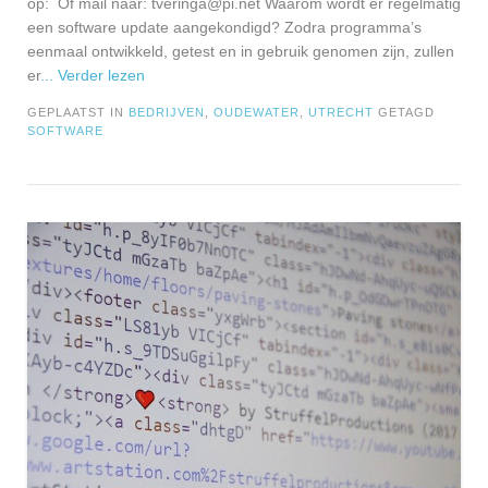
op: Of mail naar:
tveringa@pi.net
Waarom wordt er regelmatig
een software update aangekondigd? Zodra programma’s
eenmaal ontwikkeld, getest en in gebruik genomen zijn, zullen
er
... Verder lezen
GEPLAATST IN
BEDRIJVEN
,
OUDEWATER
,
UTRECHT
GETAGD
SOFTWARE