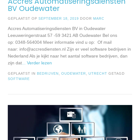
Accres Automatiseringsdiensten
BV Oudewater
GEPLAATST OP
SEPTEMBER 18, 2019
DOOR
MARC
Accres Automatiseringsdiensten BV in Oudewater
Leeuweringerstraat 57 -59 3421 AB Oudewater Bel ons
op: 0348-564004 Meer informatie vind u op: Of mail
naar:
info@accresdiensten.nl
Zijn er veel software bedrijven in
Nederland Als je kijkt naar het aantal software bedrijven, dan
zijn dat
... Verder lezen
GEPLAATST IN
BEDRIJVEN
,
OUDEWATER
,
UTRECHT
GETAGD
SOFTWARE