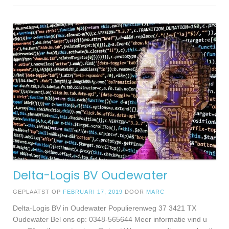
Delta-Logis BV Oudewater
GEPLAATST OP
FEBRUARI 17, 2019
DOOR
MARC
Delta-Logis BV in Oudewater Populierenweg 37 3421 TX
Oudewater Bel ons op: 0348-565644 Meer informatie vind u