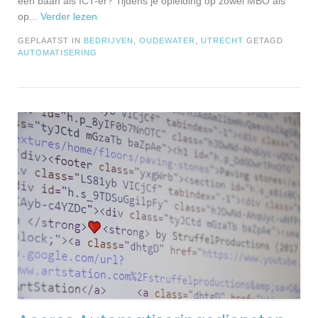
een baan als ICT-er? Tijdens je opleiding op zowel MBO als
op
... Verder lezen
GEPLAATST IN
BEDRIJVEN
,
OUDEWATER
,
UTRECHT
GETAGD
AUTOMATISERING