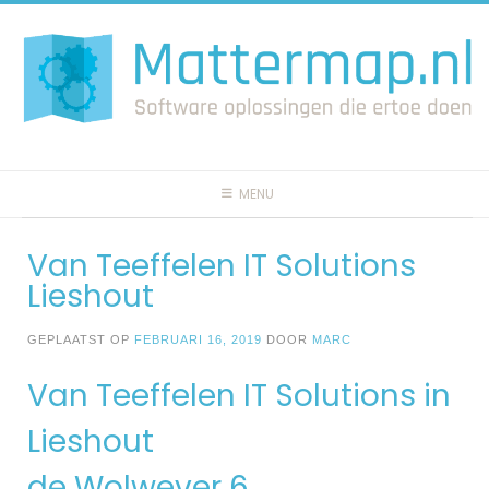
Spring
naar
inhoud
MENU
Van Teeffelen IT Solutions
Lieshout
GEPLAATST OP
FEBRUARI 16, 2019
DOOR
MARC
Van Teeffelen IT Solutions in
Lieshout
de Wolwever 6