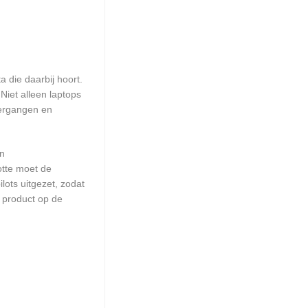
 die daarbij hoort.
iet alleen laptops
vergangen en
en
otte moet de
ots uitgezet, zodat
 product op de