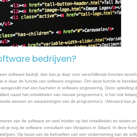
software bedrijven?
n software bedrijf, dan kan je daar voor verschillende functies terecht
tie is daar de functie van software engineer. Om deze functie te bereike
 aangevuld met een bachelor in software engineering. Deze opleiding du
 Want naast het ontwikkelen van nieuwe programma’s, is het ook belangr
tuele wensen en aanpassingen van de programma’s. Uiteraard kan je h
mmeren van de software en veel minder op het ontwikkelen en testen er
b je nog de software consultant van Vbraptors in Sittard. In deze funct
bedrijven. Op basis van de behoeften van een onderneming kan de soft