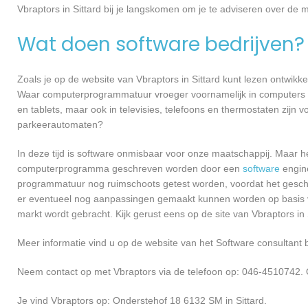
Vbraptors in Sittard bij je langskomen om je te adviseren over d
Wat doen software bedrijven?
Zoals je op de website van Vbraptors in Sittard kunt lezen ontwik
Waar computerprogrammatuur vroeger voornamelijk in computers ge
en tablets, maar ook in televisies, telefoons en thermostaten zijn
parkeerautomaten?
In deze tijd is software onmisbaar voor onze maatschappij. Maar h
computerprogramma geschreven worden door een
software
engine
programmatuur nog ruimschoots getest worden, voordat het geschikt
er eventueel nog aanpassingen gemaakt kunnen worden op basis v
markt wordt gebracht. Kijk gerust eens op de site van Vbraptors in 
Meer informatie vind u op de website van het Software consultant b
Neem contact op met Vbraptors via de telefoon op: 046-4510742. 
Je vind Vbraptors op: Onderstehof 18 6132 SM in Sittard.