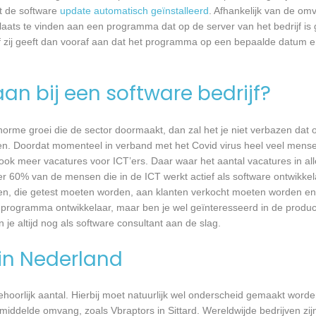
dt de software
update automatisch geïnstalleerd
. Afhankelijk van de o
laats te vinden aan een programma dat op de server van het bedrijf is 
 zij geeft dan vooraf aan dat het programma op een bepaalde datum en 
an bij een software bedrijf?
 enorme groei die de sector doormaakt, dan zal het je niet verbazen dat
en. Doordat momenteel in verband met het Covid virus heel veel mense
ook meer vacatures voor ICT’ers. Daar waar het aantal vacatures in a
eer 60% van de mensen die in de ICT werkt actief als software ontwikkel
n, die getest moeten worden, aan klanten verkocht moeten worden en t
 programma ontwikkelaar, maar ben je wel geïnteresseerd in de produc
 je altijd nog als software consultant aan de slag.
 in Nederland
 behoorlijk aantal. Hierbij moet natuurlijk wel onderscheid gemaakt word
emiddelde omvang, zoals Vbraptors in Sittard. Wereldwijde bedrijven zi