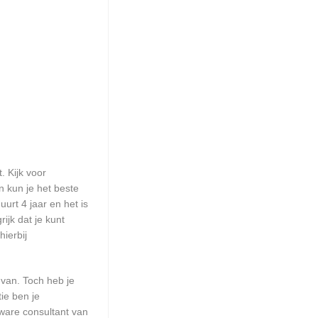
. Kijk voor
n kun je het beste
urt 4 jaar en het is
ijk dat je kunt
ierbij
 van. Toch heb je
ie ben je
ware consultant van