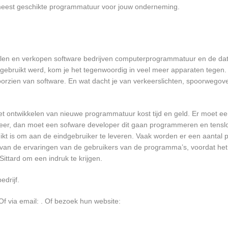
e meest geschikte programmatuur voor jouw onderneming.
kelen en verkopen software bedrijven computerprogrammatuur en de data
bruikt werd, kom je het tegenwoordig in veel meer apparaten tegen. N
 voorzien van software. En wat dacht je van verkeerslichten, spoorwego
et ontwikkelen van nieuwe programmatuur kost tijd en geld. Er moet e
er, dan moet een sofware developer dit gaan programmeren en tensl
 is om aan de eindgebruiker te leveren. Vaak worden er een aantal pil
an de ervaringen van de gebruikers van de programma’s, voordat het
Sittard om een indruk te krijgen.
edrijf.
Of via email:
. Of bezoek hun website: