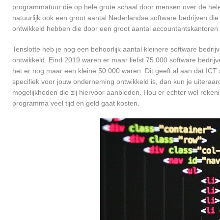
programmatuur die op hele grote schaal door mensen over de hele w
natuurlijk ook een groot aantal Nederlandse software bedrijven die
ontwikkeld hebben die door een groot aantal accountantskantoren 
Tenslotte heb je nog een behoorlijk aantal kleinere software bed
ontwikkeld. Eind 2019 waren er maar liefst 75.000 software bedrijve
het er nog maar een kleine 50.000 waren. Dit geeft al aan dat IC
specifiek voor jouw onderneming ontwikkeld is, dan kun je uiteraard
mogelijkheden die zij hiervoor aanbieden. Hou er echter wel reken
programma veel tijd en geld gaat kosten.