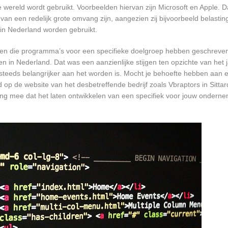
ereld wordt gebruikt. Voorbeelden hiervan zijn Microsoft en Apple. Da
 van een redelijk grote omvang zijn, aangezien zij bijvoorbeeld belasti
in Nederland worden gebruikt.
rijven die programma’s voor een specifieke doelgroep hebben geschrev
n in Nederland. Dat was een aanzienlijke stijgen ten opzichte van het j
T steeds belangrijker aan het worden is. Mocht je behoefte hebben aa
 op de website van het desbetreffende bedrijf zoals Vbraptors in Sittar
ing mee dat het laten ontwikkelen van een specifiek voor jouw onderne