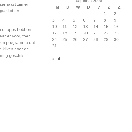
augustus 2026
arnaast zijn er
M
D
W
D
V
Z
Z
ngpakketten
1
2
3
4
5
6
7
8
9
10
11
12
13
14
15
16
en of apps hebben
17
18
19
20
21
22
23
aar er voor, toen
24
25
26
27
28
29
30
n een programma dat
31
d kijken naar de
ming geschikt
« jul