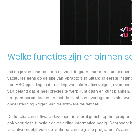
Welke functies zijn er binnen 
Indien je van plan bent om op zoek te gaan naar een baan binnen ee
vacatures eens op de site van Vbraptors in Sittard In eerste instan
een HBO opleiding in de richting van informatica volgen, eventueel
van belang dat je heel precies te werk kunt gaan en kunt plannen.
programmeren, testen en met de klant kan overleggen inzake even
ondersteuning krijgen van de software developer.
De functie van software developer is vooral gericht op het progra
ook voor deze functie een opleiding informatica nodig. Daarnaast he
verantwoordelijk voor de verkoop van de juiste programma’s aan 