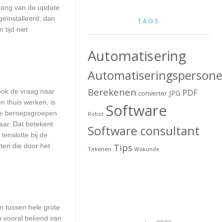
mvang van de update
geïnstalleerd, dan
TAGS
tijd niet
Automatisering
Automatiseringspersone
Berekenen
 ook de vraag naar
PDF
JPG
converter
n thuis werken, is
Software
lle beroepsgroepen
Robot
aar. Dat betekent
Software consultant
enslotte bij de
Tips
ten die door het
Tekenen
Wiskunde
en tussen hele grote
jn vooral bekend van