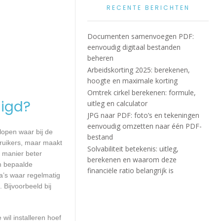
RECENTE BERICHTEN
Documenten samenvoegen PDF:
eenvoudig digitaal bestanden
beheren
Arbeidskorting 2025: berekenen,
hoogte en maximale korting
Omtrek cirkel berekenen: formule,
igd?
uitleg en calculator
JPG naar PDF: foto’s en tekeningen
eenvoudig omzetten naar één PDF-
lopen waar bij de
bestand
ruikers, maar maakt
Solvabiliteit betekenis: uitleg,
e manier beter
berekenen en waarom deze
m bepaalde
financiële ratio belangrijk is
a’s waar regelmatig
 Bijvoorbeeld bij
wil installeren hoef