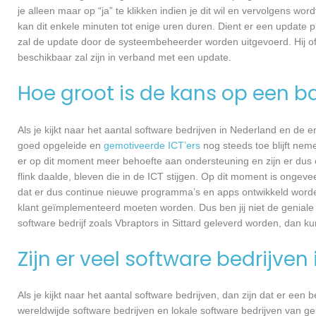
je alleen maar op “ja” te klikken indien je dit wil en vervolgens wor
kan dit enkele minuten tot enige uren duren. Dient er een update p
zal de update door de systeembeheerder worden uitgevoerd. Hij of
beschikbaar zal zijn in verband met een update.
Hoe groot is de kans op een ba
Als je kijkt naar het aantal software bedrijven in Nederland en de
goed opgeleide en
gemotiveerde ICT’ers
nog steeds toe blijft nem
er op dit moment meer behoefte aan ondersteuning en zijn er dus 
flink daalde, bleven die in de ICT stijgen. Op dit moment is ongev
dat er dus continue nieuwe programma’s en apps ontwikkeld worde
klant geïmplementeerd moeten worden. Dus ben jij niet de geniale
software bedrijf zoals Vbraptors in Sittard geleverd worden, dan kun
Zijn er veel software bedrijven
Als je kijkt naar het aantal software bedrijven, dan zijn dat er een
wereldwijde software bedrijven en lokale software bedrijven van g