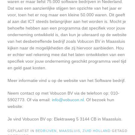
waren er maar liefst 75.000 software bedrijven in Nederland.
Dat was een aanzienlijke stijgen ten opzichte van het jaar er
voor, toen het er nog maar een kleine 50.000 waren. Dit geeft
al aan dat ICT steeds belangrijker aan het worden is. Mocht je
behoefte hebben aan een programma dat specifiek voor jouw
onderneming ontwikkeld is, dan kun je uiteraard op de website
van het desbetreffende bedrijf zoals Vobucon BV in Maassluis
kijken naar de mogelijkheden die zij hiervoor aanbieden. Hou
er echter wel rekening mee dat het laten ontwikkelen van een
specifiek voor jouw onderneming geschikt programma veel tijd
en geld gaat kosten.
Meer informatie vind u op de website van het Software bedrijf.
Neem contact op met Vobucon BV via de telefoon op: 010-
5902773. Of via email:
info@vobucon.nl
. Of bezoek hun
website:
Je vind Vobucon BV op: Elektraweg 5 3144 CB in Maassluis.
GEPLAATST IN
BEDRIJVEN
,
MAASSLUIS
,
ZUID HOLLAND
GETAGD