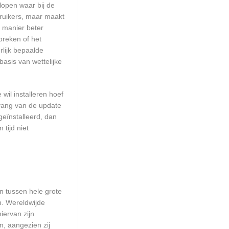
lopen waar bij de
ruikers, maar maakt
e manier beter
reken of het
lijk bepaalde
asis van wettelijke
wil installeren hoef
mvang van de update
geïnstalleerd, dan
tijd niet
en tussen hele grote
n. Wereldwijde
iervan zijn
n, aangezien zij