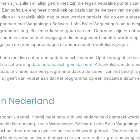
n zijn, zullen er altijd gebruikers zijn die tegen bepaalde punten aan
 Een software engineer ontwikkelt op basis van de wensen van de geb
ullen er in praktijk altijd nog punten worden ontdekt, die op een ander
 opnemen met Wageningen Software Labs BV in Wageningen om te besp
ramma’s nog efficiënter kunnen gaan werken. Daarnaast zijn er natuur
vinden in verband met wijzigingen die doorgevoerd moeten worden op b
angezien de premiepercentages of andere punten wettelijk wijzigen.
een melding dat er een update beschikbaar is. Op de vraag of je deze 
dt de software
update automatisch geïnstalleerd
. Afhankelijk van de o
laats te vinden aan een programma dat op de server van het bedrijf is 
 zij geeft dan vooraf aan dat het programma op een bepaalde datum en 
 in Nederland
 behoorlijk aantal. Hierbij moet natuurlijk wel onderscheid gemaakt word
 gemiddelde omvang, zoals Wageningen Software Labs BV in Wageninge
 schaal door mensen over de hele wereld wordt gebruikt. Voorbeelden h
al Nederlandse software bedrijven die van een redelijk grote omvang zij