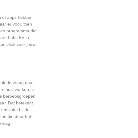
en of apps hebben
aar er voor, toen
n een programma dat
ware Labs BV in
pecifiek voor jouw
 ook de vraag naar
n thuis werken, is
lle beroepsgroepen
aar. Dat betekent
enslotte bij de
ten die door het
 slag.