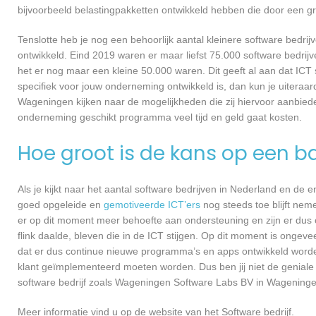
bijvoorbeeld belastingpakketten ontwikkeld hebben die door een g
Tenslotte heb je nog een behoorlijk aantal kleinere software bed
ontwikkeld. Eind 2019 waren er maar liefst 75.000 software bedrijve
het er nog maar een kleine 50.000 waren. Dit geeft al aan dat IC
specifiek voor jouw onderneming ontwikkeld is, dan kun je uiteraa
Wageningen kijken naar de mogelijkheden die zij hiervoor aanbiede
onderneming geschikt programma veel tijd en geld gaat kosten.
Hoe groot is de kans op een ba
Als je kijkt naar het aantal software bedrijven in Nederland en de
goed opgeleide en
gemotiveerde ICT’ers
nog steeds toe blijft nem
er op dit moment meer behoefte aan ondersteuning en zijn er dus 
flink daalde, bleven die in de ICT stijgen. Op dit moment is ongev
dat er dus continue nieuwe programma’s en apps ontwikkeld worde
klant geïmplementeerd moeten worden. Dus ben jij niet de geniale
software bedrijf zoals Wageningen Software Labs BV in Wageningen 
Meer informatie vind u op de website van het Software bedrijf.