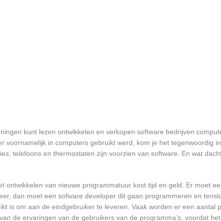
ningen kunt lezen ontwikkelen en verkopen software bedrijven comp
 voornamelijk in computers gebruikt werd, kom je het tegenwoordig i
sies, telefoons en thermostaten zijn voorzien van software. En wat dach
et ontwikkelen van nieuwe programmatuur kost tijd en geld. Er moet e
er, dan moet een sofware developer dit gaan programmeren en tensl
 is om aan de eindgebruiker te leveren. Vaak worden er een aantal pil
an de ervaringen van de gebruikers van de programma’s, voordat het