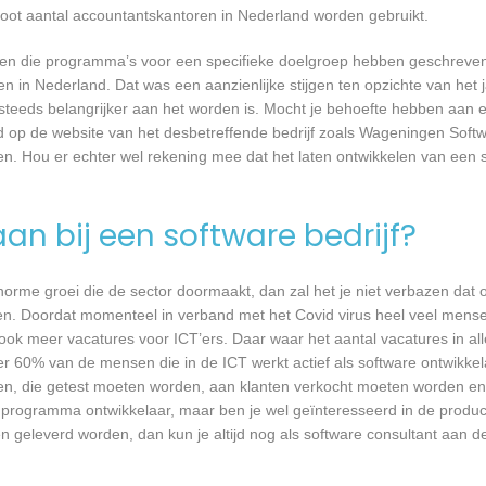
root aantal accountantskantoren in Nederland worden gebruikt.
rijven die programma’s voor een specifieke doelgroep hebben geschrev
n in Nederland. Dat was een aanzienlijke stijgen ten opzichte van het j
T steeds belangrijker aan het worden is. Mocht je behoefte hebben aa
rd op de website van het desbetreffende bedrijf zoals Wageningen Soft
n. Hou er echter wel rekening mee dat het laten ontwikkelen van een s
an bij een software bedrijf?
 enorme groei die de sector doormaakt, dan zal het je niet verbazen dat
en. Doordat momenteel in verband met het Covid virus heel veel mense
ook meer vacatures voor ICT’ers. Daar waar het aantal vacatures in a
eer 60% van de mensen die in de ICT werkt actief als software ontwikkel
n, die getest moeten worden, aan klanten verkocht moeten worden en t
 programma ontwikkelaar, maar ben je wel geïnteresseerd in de produc
geleverd worden, dan kun je altijd nog als software consultant aan de