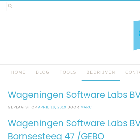
Spring
naar
inhoud
HOME
BLOG
TOOLS
BEDRIJVEN
CONT
Wageningen Software Labs B
GEPLAATST OP
APRIL 18, 2019
DOOR
MARC
Wageningen Software Labs B
Bornsesteeg 47 /GEBO