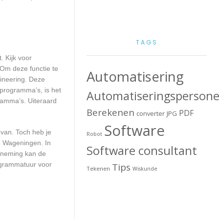
TAGS
. Kijk voor
 Om deze functie te
Automatisering
gineering. Deze
 programma’s, is het
Automatiseringspersone
ramma’s. Uiteraard
Berekenen
PDF
converter
JPG
Software
 van. Toch heb je
Robot
n Wageningen. In
Software consultant
erneming kan de
ogrammatuur voor
Tips
Tekenen
Wiskunde