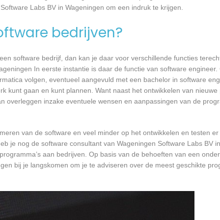
 Software Labs BV in Wageningen om een indruk te krijgen.
software bedrijven?
n software bedrijf, dan kan je daar voor verschillende functies terecht
eningen In eerste instantie is daar de functie van software engineer.
formatica volgen, eventueel aangevuld met een bachelor in software en
 werk kunt gaan en kunt plannen. Want naast het ontwikkelen van nieuwe
 kan overleggen inzake eventuele wensen en aanpassingen van de prog
mmeren van de software en veel minder op het ontwikkelen en testen er
 heb je nog de software consultant van Wageningen Software Labs BV i
ste programma’s aan bedrijven. Op basis van de behoeften van een ond
gen bij je langskomen om je te adviseren over de meest geschikte pr