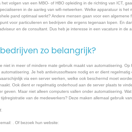
a het volgen van een MBO- of HBO opleiding in de richting van ICT, g
pecialiseren in de aanleg van wifi-netwerken. Welke apparatuur is het 
et gehele pand optimaal werkt? Andere mensen gaan voor een algemene f
unt voor particulieren en bedrijven die ergens tegenaan lopen. En dan 
 adviseur en de consultant. Dus heb je interesse in een vacature in de a
bedrijven zo belangrijk?
e niet in meer of mindere mate gebruik maakt van automatisering. Op 
 automatisering. Je heb antivirussoftware nodig en er dient regelmatig
waarschijnlijk via een server werken, welke ook beschermd moet worde
akt. Ook dient er regelmatig onderhoud aan de server plaats te vind
over geven. Maar niet alleen computers vallen onder automatisering. Wat
 tijdregistratie van de medewerkers? Deze maken allemaal gebruik va
f.
 email:
. Of bezoek hun website: