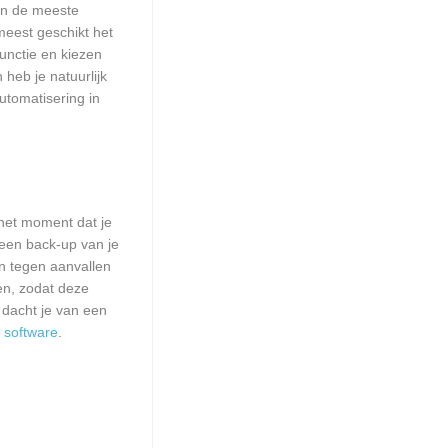
aan de meeste
meest geschikt het
unctie en kiezen
heb je natuurlijk
utomatisering in
het moment dat je
 een back-up van je
n tegen aanvallen
en, zodat deze
 dacht je van een
n
software
.