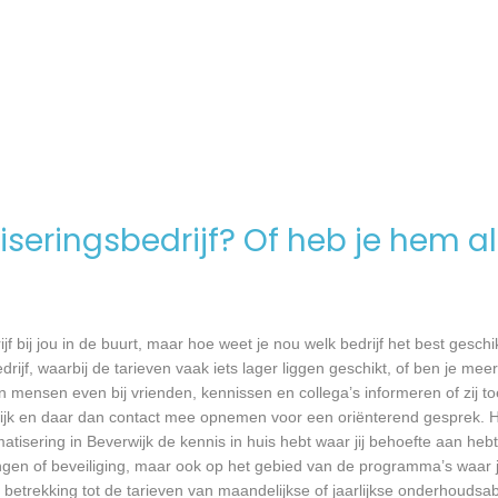
seringsbedrijf? Of heb je hem al
jf bij jou in de buurt, maar hoe weet je nou welk bedrijf het best geschi
rijf, waarbij de tarieven vaak iets lager liggen geschikt, of ben je meer
 mensen even bij vrienden, kennissen en collega’s informeren of zij to
ijk en daar dan contact mee opnemen voor een oriënterend gesprek. He
atisering in Beverwijk de kennis in huis hebt waar jij behoefte aan hebt
gen of beveiliging, maar ook op het gebied van de programma’s waar 
 betrekking tot de tarieven van maandelijkse of jaarlijkse onderhoud