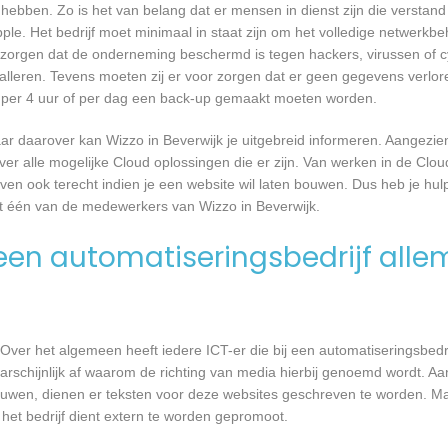
hebben. Zo is het van belang dat er mensen in dienst zijn die verstan
. Het bedrijf moet minimaal in staat zijn om het volledige netwerkbe
 zorgen dat de onderneming beschermd is tegen hackers, virussen of cy
talleren. Tevens moeten zij er voor zorgen dat er geen gegevens verlor
r, per 4 uur of per dag een back-up gemaakt moeten worden.
r daarover kan Wizzo in Beverwijk je uitgebreid informeren. Aangezie
er alle mogelijke Cloud oplossingen die er zijn. Van werken in de Clou
ven ook terecht indien je een website wil laten bouwen. Dus heb je hulp
et één van de medewerkers van Wizzo in Beverwijk.
en automatiseringsbedrijf alle
Over het algemeen heeft iedere ICT-er die bij een automatiseringsbed
waarschijnlijk af waarom de richting van media hierbij genoemd wordt. 
bouwen, dienen er teksten voor deze websites geschreven te worden. M
 het bedrijf dient extern te worden gepromoot.