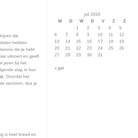
juli 2026
M
D
W
D
V
Z
Z
1
2
3
4
5
7
6
8
9
10
11
12
rijven die
17
13
14
15
16
18
19
esloten hebben
20
21
22
23
24
25
26
kennis die je hebt
27
28
29
30
31
ir uitvoert en geeft
 jaren bij het
« jun
olgende stap in hun
ijk. Doordat het
de sectoren, dus je
ng is heel breed en