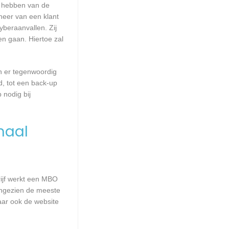
d hebben van de
heer van een klant
beraanvallen. Zij
en gaan. Hiertoe zal
n er tegenwoordig
d, tot een back-up
 nodig bij
maal
rijf werkt een MBO
Aangezien de meeste
aar ook de website