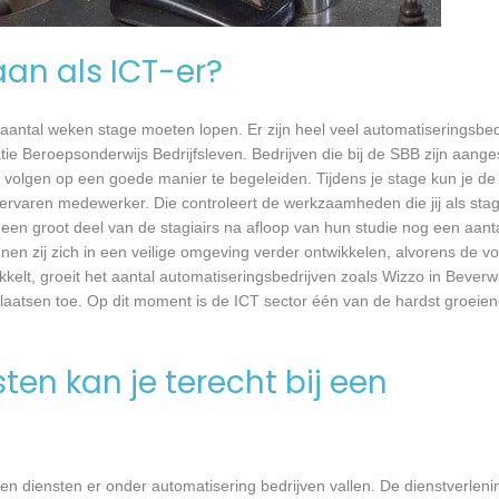
aan als ICT-er?
 aantal weken stage moeten lopen. Er zijn heel veel automatiseringsbed
tie Beroepsonderwijs Bedrijfsleven. Bedrijven die bij de SBB zijn aang
volgen op een goede manier te begeleiden. Tijdens je stage kun je de 
rvaren medewerker. Die controleert de werkzaamheden die jij als stagia
t een groot deel van de stagiairs na afloop van hun studie nog een aantal
en zij zich in een veilige omgeving verder ontwikkelen, alvorens de v
kkelt, groeit het aantal automatiseringsbedrijven zoals Wizzo in Beverw
plaatsen toe. Op dit moment is de ICT sector één van de hardst groeien
en kan je terecht bij een
en diensten er onder automatisering bedrijven vallen. De dienstverleni