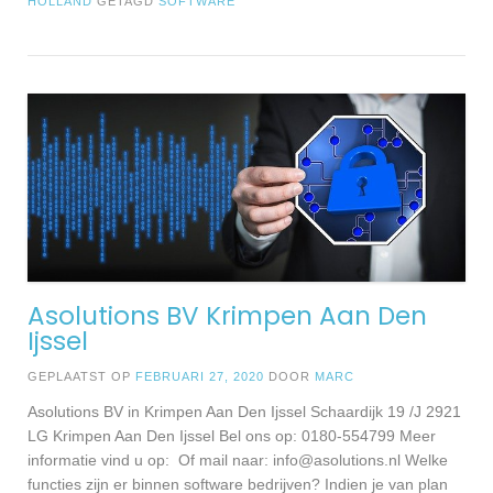
HOLLAND
GETAGD
SOFTWARE
Asolutions BV Krimpen Aan Den
Ijssel
GEPLAATST OP
FEBRUARI 27, 2020
DOOR
MARC
Asolutions BV in Krimpen Aan Den Ijssel Schaardijk 19 /J 2921
LG Krimpen Aan Den Ijssel Bel ons op: 0180-554799 Meer
informatie vind u op: Of mail naar:
info@asolutions.nl
Welke
functies zijn er binnen software bedrijven? Indien je van plan