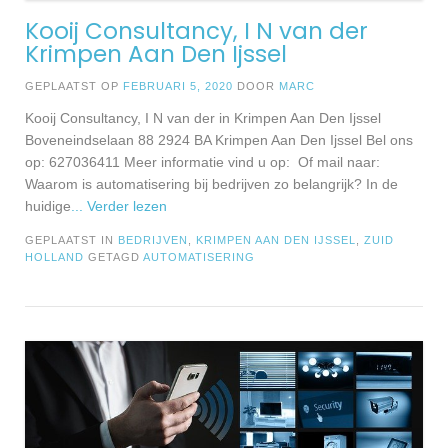
Kooij Consultancy, I N van der
Krimpen Aan Den Ijssel
GEPLAATST OP
FEBRUARI 5, 2020
DOOR
MARC
Kooij Consultancy, I N van der in Krimpen Aan Den Ijssel
Boveneindselaan 88 2924 BA Krimpen Aan Den Ijssel Bel ons
op: 627036411 Meer informatie vind u op: Of mail naar:
Waarom is automatisering bij bedrijven zo belangrijk? In de
huidige
... Verder lezen
GEPLAATST IN
BEDRIJVEN
,
KRIMPEN AAN DEN IJSSEL
,
ZUID
HOLLAND
GETAGD
AUTOMATISERING