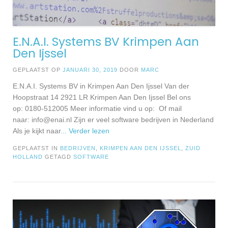
E.N.A.I. Systems BV Krimpen Aan
Den Ijssel
GEPLAATST OP
JANUARI 30, 2019
DOOR
MARC
E.N.A.I. Systems BV in Krimpen Aan Den Ijssel Van der
Hoopstraat 14 2921 LR Krimpen Aan Den Ijssel Bel ons
op: 0180-512005 Meer informatie vind u op: Of mail
naar:
info@enai.nl
Zijn er veel software bedrijven in Nederland
Als je kijkt naar
... Verder lezen
GEPLAATST IN
BEDRIJVEN
,
KRIMPEN AAN DEN IJSSEL
,
ZUID
HOLLAND
GETAGD
SOFTWARE