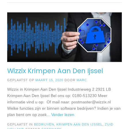
Wizzix Krimpen Aan Den Ijssel
GEPLAATST OP
MAART 15, 2020
DOOR
MARC
Wizzix in Krimpen Aan Den Ijssel Industrieweg 2 2921 LB
Krimpen Aan Den Ijssel Bel ons op: 0180-513230 Meer
informatie vind u op: Of mail naar:
postmaster@wizzix.nl
Welke functies zijn er binnen software bedrijven? Indien je van
plan bent om op zoek
... Verder lezen
GEPLAATST IN
BEDRIJVEN
,
KRIMPEN AAN DEN IJSSEL
,
ZUID