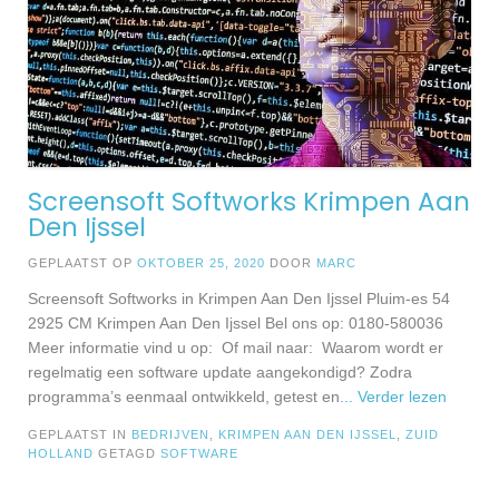
Screensoft Softworks Krimpen Aan
Den Ijssel
GEPLAATST OP
OKTOBER 25, 2020
DOOR
MARC
Screensoft Softworks in Krimpen Aan Den Ijssel Pluim-es 54
2925 CM Krimpen Aan Den Ijssel Bel ons op: 0180-580036
Meer informatie vind u op: Of mail naar: Waarom wordt er
regelmatig een software update aangekondigd? Zodra
programma’s eenmaal ontwikkeld, getest en
... Verder lezen
GEPLAATST IN
BEDRIJVEN
,
KRIMPEN AAN DEN IJSSEL
,
ZUID
HOLLAND
GETAGD
SOFTWARE