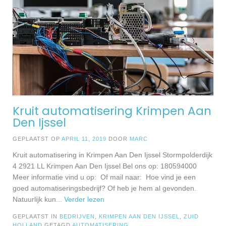
Kruit automatisering Krimpen Aan
Den Ijssel
GEPLAATST OP
APRIL 11, 2019
DOOR
MARC
Kruit automatisering in Krimpen Aan Den Ijssel Stormpolderdijk
4 2921 LL Krimpen Aan Den Ijssel Bel ons op: 180594000
Meer informatie vind u op: Of mail naar: Hoe vind je een
goed automatiseringsbedrijf? Of heb je hem al gevonden.
Natuurlijk kun
... Verder lezen
GEPLAATST IN
BEDRIJVEN
,
KRIMPEN AAN DEN IJSSEL
,
ZUID
HOLLAND
GETAGD
AUTOMATISERING