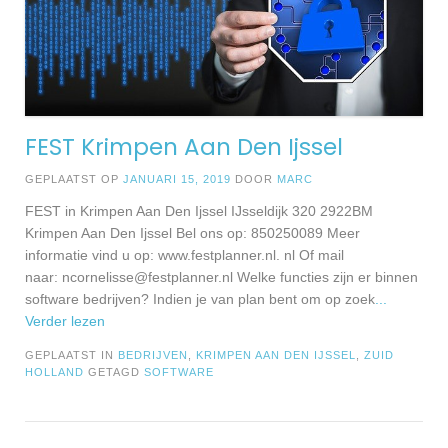
FEST Krimpen Aan Den Ijssel
GEPLAATST OP
JANUARI 15, 2019
DOOR
MARC
FEST in Krimpen Aan Den Ijssel IJsseldijk 320 2922BM
Krimpen Aan Den Ijssel Bel ons op: 850250089 Meer
informatie vind u op: www.festplanner.nl. nl Of mail
naar:
ncornelisse@festplanner.nl
Welke functies zijn er binnen
software bedrijven? Indien je van plan bent om op zoek
...
Verder lezen
GEPLAATST IN
BEDRIJVEN
,
KRIMPEN AAN DEN IJSSEL
,
ZUID
HOLLAND
GETAGD
SOFTWARE