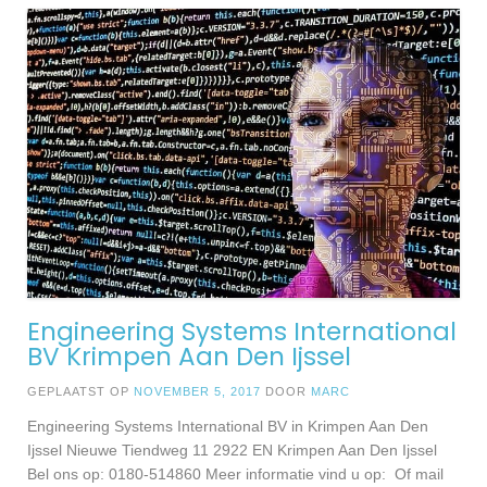
Engineering Systems International
BV Krimpen Aan Den Ijssel
GEPLAATST OP
NOVEMBER 5, 2017
DOOR
MARC
Engineering Systems International BV in Krimpen Aan Den
Ijssel Nieuwe Tiendweg 11 2922 EN Krimpen Aan Den Ijssel
Bel ons op: 0180-514860 Meer informatie vind u op: Of mail