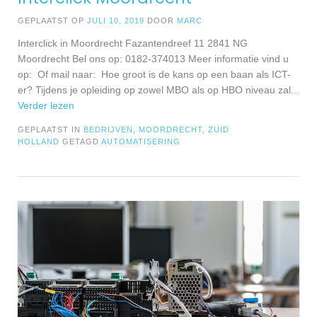
GEPLAATST OP
JULI 10, 2019
DOOR
MARC
Interclick in Moordrecht Fazantendreef 11 2841 NG
Moordrecht Bel ons op: 0182-374013 Meer informatie vind u
op: Of mail naar: Hoe groot is de kans op een baan als ICT-
er? Tijdens je opleiding op zowel MBO als op HBO niveau zal
...
Verder lezen
GEPLAATST IN
BEDRIJVEN
,
MOORDRECHT
,
ZUID
HOLLAND
GETAGD
AUTOMATISERING