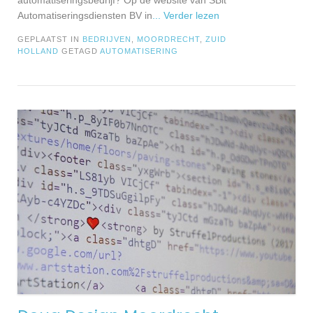
automatiseringsbedrijf? Op de website van SBit
Automatiseringsdiensten BV in
... Verder lezen
GEPLAATST IN
BEDRIJVEN
,
MOORDRECHT
,
ZUID
HOLLAND
GETAGD
AUTOMATISERING