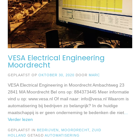
VESA Electrical Engineering
Moordrecht
GEPLAATST OP
OKTOBER 30, 2020
DOOR
MARC
VESA Electrical Engineering in Moordrecht Ambachtweg 23
2841 MA Moordrecht Bel ons op: 884373445 Meer informatie
vind u op: www.vesa.nl Of mail naar:
info@vesa.nl
Waarom is
automatisering bij bedrijven zo belangrijk? In de huidige
maatschappij is er geen onderneming te bedenken die niet
...
Verder lezen
GEPLAATST IN
BEDRIJVEN
,
MOORDRECHT
,
ZUID
HOLLAND
GETAGD
AUTOMATISERING