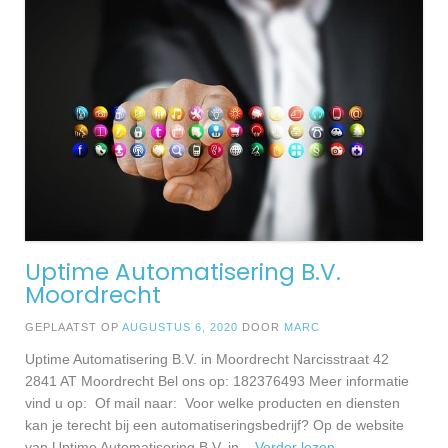
Uptime Automatisering B.V.
Moordrecht
GEPLAATST OP
AUGUSTUS 6, 2020
DOOR
MARC
Uptime Automatisering B.V. in Moordrecht Narcisstraat 42
2841 AT Moordrecht Bel ons op: 182376493 Meer informatie
vind u op: Of mail naar: Voor welke producten en diensten
kan je terecht bij een automatiseringsbedrijf? Op de website
van Uptime Automatisering B.V. in
... Verder lezen