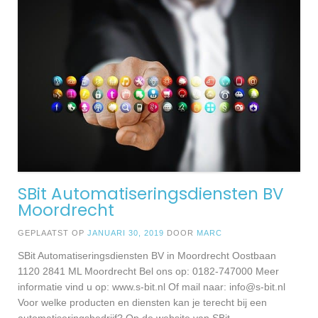
SBit Automatiseringsdiensten BV
Moordrecht
GEPLAATST OP
JANUARI 30, 2019
DOOR
MARC
SBit Automatiseringsdiensten BV in Moordrecht Oostbaan
1120 2841 ML Moordrecht Bel ons op: 0182-747000 Meer
informatie vind u op: www.s-bit.nl Of mail naar:
info@s-bit.nl
Voor welke producten en diensten kan je terecht bij een