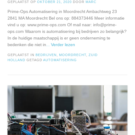
GEPLAATST OP
OKTOBER 21, 2020
DOOR
MARC
Prime-Ops Automatisering in Moordrecht Ambachtweg 23
2841 MA Moordrecht Bel ons op: 884373446 Meer informatie
vind u op: www.prime-ops.com Of mail naar:
info@prime-
ops.com
Waarom is automatisering bij bedrijven zo belangrijk?
In de huidige maatschappij is er geen onderneming te
bedenken die niet in
... Verder lezen
GEPLAATST IN
BEDRIJVEN
,
MOORDRECHT
,
ZUID
HOLLAND
GETAGD
AUTOMATISERING