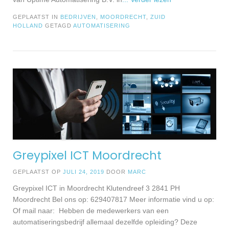
GEPLAATST IN
BEDRIJVEN
,
MOORDRECHT
,
ZUID
HOLLAND
GETAGD
AUTOMATISERING
Greypixel ICT Moordrecht
GEPLAATST OP
JULI 24, 2019
DOOR
MARC
Greypixel ICT in Moordrecht Klutendreef 3 2841 PH
Moordrecht Bel ons op: 629407817 Meer informatie vind u op:
Of mail naar: Hebben de medewerkers van een
automatiseringsbedrijf allemaal dezelfde opleiding? Deze