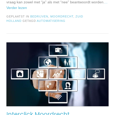
vraag kan zowel met “ja” als met “nee” beantwoordt worden.
...
Verder lezen
GEPLAATST IN
BEDRIJVEN
,
MOORDRECHT
,
ZUID
HOLLAND
GETAGD
AUTOMATISERING
Interclick Moordrecht