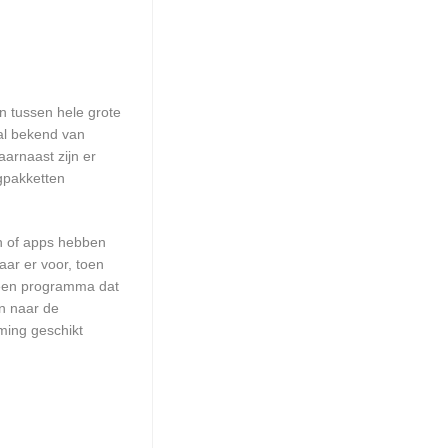
en tussen hele grote
ral bekend van
arnaast zijn er
ngpakketten
en of apps hebben
aar er voor, toen
n een programma dat
en naar de
ming geschikt