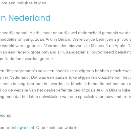
 om een indruk te krijgen.
 in Nederland
 behoorlijk aantal. Hierbij moet natuurlijk wel onderscheid gemaakt word
emiddelde omvang, zoals Arki in Didam. Wereldwijde bedrijven zijn voo
ereld wordt gebruikt. Voorbeelden hiervan zijn Microsoft en Apple. Da
 van een redelijk grote omvang zijn, aangezien zij bijvoorbeeld belasti
in Nederland worden gebruikt.
rijven die programma’s voor een specifieke doelgroep hebben geschrev
n in Nederland. Dat was een aanzienlijke stijgen ten opzichte van het j
T steeds belangrijker aan het worden is. Mocht je behoefte hebben aa
d op de website van het desbetreffende bedrijf zoals Arki in Didam kijk
ing mee dat het laten ontwikkelen van een specifiek voor jouw onderne
edrijf.
 email:
info@arki.nl
. Of bezoek hun website: