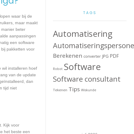
igd?
TAGS
lopen waar bij de
ruikers, maar maakt
e manier beter
Automatisering
aalde aanpassingen
matig een software
Automatiseringspersone
 bij pakketten voor
Berekenen
PDF
JPG
converter
Software
wil installeren hoef
Robot
mvang van de update
Software consultant
geïnstalleerd, dan
Tips
tijd niet
Tekenen
Wiskunde
. Kijk voor
je het beste een