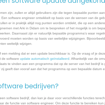
een software update aangekond
n zijn, zullen er altijd gebruikers zijn die tegen bepaalde punten aan
 Een software engineer ontwikkelt op basis van de wensen van de geb
ullen er in praktijk altijd nog punten worden ontdekt, die op een ander
pnemen met Arki in Didam om te bespreken of het mogelijk is om bep
erken. Daarnaast zijn er natuurlijk bepaalde programma’s waar regel
evoerd moeten worden op basis van wettelijke wijzigingen. Bijvoorbeeld
en wettelijk wijzigen.
een melding dat er een update beschikbaar is. Op de vraag of je deze 
dt de software
update automatisch geïnstalleerd
. Afhankelijk van de o
laats te vinden aan een programma dat op de server van het bedrijf is 
 zij geeft dan vooraf aan dat het programma op een bepaalde datum en 
software bedrijven?
n software bedrijf, dan kan je daar voor verschillende functies terecht
daar de functie van software engineer. Om deze functie te bereiken kun 