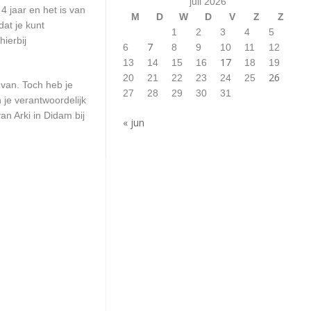
juli 2026
4 jaar en het is van
M
D
W
D
V
Z
Z
at je kunt
1
2
3
4
5
ierbij
7
6
8
9
10
11
12
17
13
14
15
16
18
19
26
20
21
22
23
24
25
 van. Toch heb je
27
28
29
30
31
 je verantwoordelijk
n Arki in Didam bij
« jun