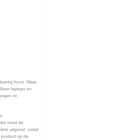
daarbij hoort. Waar
lleen laptops en
gangen en
en
otte moet de
ots uitgezet, zodat
 product op de