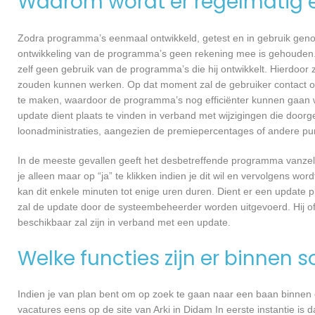
Waarom wordt er regelmatig 
Zodra programma’s eenmaal ontwikkeld, getest en in gebruik genome
ontwikkeling van de programma’s geen rekening mee is gehouden.
zelf geen gebruik van de programma’s die hij ontwikkelt. Hierdoor z
zouden kunnen werken. Op dat moment zal de gebruiker contact o
te maken, waardoor de programma’s nog efficiënter kunnen gaan w
update dient plaats te vinden in verband met wijzigingen die doorg
loonadministraties, aangezien de premiepercentages of andere punt
In de meeste gevallen geeft het desbetreffende programma vanzelf 
je alleen maar op “ja” te klikken indien je dit wil en vervolgens wor
kan dit enkele minuten tot enige uren duren. Dient er een update p
zal de update door de systeembeheerder worden uitgevoerd. Hij of
beschikbaar zal zijn in verband met een update.
Welke functies zijn er binnen 
Indien je van plan bent om op zoek te gaan naar een baan binnen ee
vacatures eens op de site van Arki in Didam In eerste instantie is 