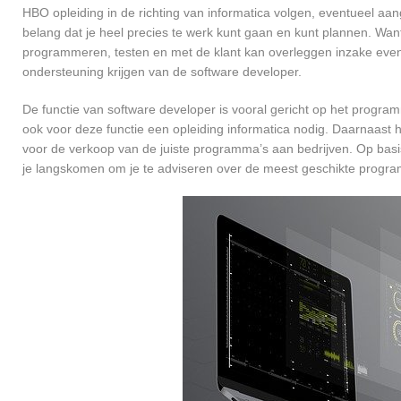
HBO opleiding in de richting van informatica volgen, eventueel aan
belang dat je heel precies te werk kunt gaan en kunt plannen. Want
programmeren, testen en met de klant kan overleggen inzake even
ondersteuning krijgen van de software developer.
De functie van software developer is vooral gericht op het progra
ook voor deze functie een opleiding informatica nodig. Daarnaast h
voor de verkoop van de juiste programma’s aan bedrijven. Op basi
je langskomen om je te adviseren over de meest geschikte progr