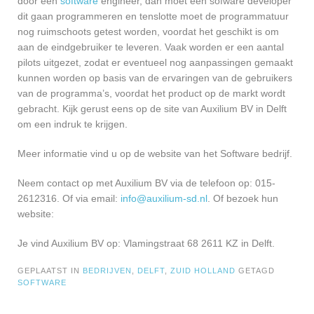
door een
software
engineer, dan moet een sofware developer
dit gaan programmeren en tenslotte moet de programmatuur
nog ruimschoots getest worden, voordat het geschikt is om
aan de eindgebruiker te leveren. Vaak worden er een aantal
pilots uitgezet, zodat er eventueel nog aanpassingen gemaakt
kunnen worden op basis van de ervaringen van de gebruikers
van de programma’s, voordat het product op de markt wordt
gebracht. Kijk gerust eens op de site van Auxilium BV in Delft
om een indruk te krijgen.
Meer informatie vind u op de website van het Software bedrijf.
Neem contact op met Auxilium BV via de telefoon op: 015-
2612316. Of via email:
info@auxilium-sd.nl
. Of bezoek hun
website:
Je vind Auxilium BV op: Vlamingstraat 68 2611 KZ in Delft.
GEPLAATST IN
BEDRIJVEN
,
DELFT
,
ZUID HOLLAND
GETAGD
SOFTWARE