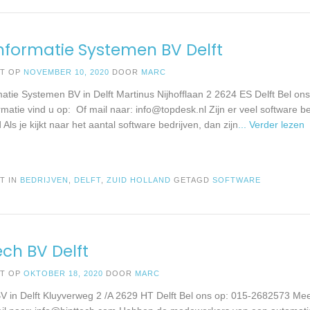
nformatie Systemen BV Delft
ST OP
NOVEMBER 10, 2020
DOOR
MARC
matie Systemen BV in Delft Martinus Nijhofflaan 2 2624 ES Delft Bel o
rmatie vind u op: Of mail naar:
info@topdesk.nl
Zijn er veel software be
Als je kijkt naar het aantal software bedrijven, dan zijn
... Verder lezen
T IN
BEDRIJVEN
,
DELFT
,
ZUID HOLLAND
GETAGD
SOFTWARE
ech BV Delft
ST OP
OKTOBER 18, 2020
DOOR
MARC
BV in Delft Kluyverweg 2 /A 2629 HT Delft Bel ons op: 015-2682573 Mee