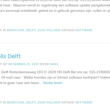
il naar: Waarom wordt er regelmatig een software update aangekond
’s eenmaal ontwikkeld, getest en in gebruik genomen zijn, zullen er alt
T IN
BEDRIJVEN
,
DELFT
,
ZUID HOLLAND
GETAGD
SOFTWARE
ix Delft
ST OP
NOVEMBER 25, 2020
DOOR
MARC
in Delft Rotterdamseweg 183 /C 2629 HD Delft Bel ons op: 015-2190692
 Of mail naar: Welke functies zijn er binnen software bedrijven? Indien
k te gaan naar een baan
... Verder lezen
T IN
BEDRIJVEN
,
DELFT
,
ZUID HOLLAND
GETAGD
SOFTWARE