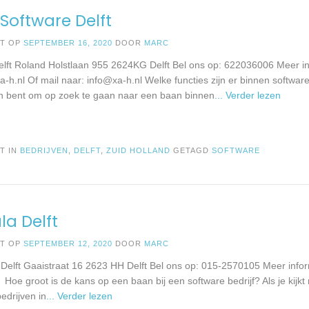
Software Delft
ST OP
SEPTEMBER 16, 2020
DOOR
MARC
elft Roland Holstlaan 955 2624KG Delft Bel ons op: 622036006 Meer in
a-h.nl Of mail naar:
info@xa-h.nl
Welke functies zijn er binnen software
an bent om op zoek te gaan naar een baan binnen
... Verder lezen
T IN
BEDRIJVEN
,
DELFT
,
ZUID HOLLAND
GETAGD
SOFTWARE
a Delft
ST OP
SEPTEMBER 12, 2020
DOOR
MARC
 Delft Gaaistraat 16 2623 HH Delft Bel ons op: 015-2570105 Meer infor
 Hoe groot is de kans op een baan bij een software bedrijf? Als je kijkt
edrijven in
... Verder lezen