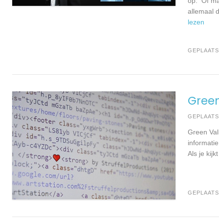
op: Of ma
allemaal 
lezen
GEPLAATS
Green
GEPLAAT
Green Val
informati
Als je kij
GEPLAATS