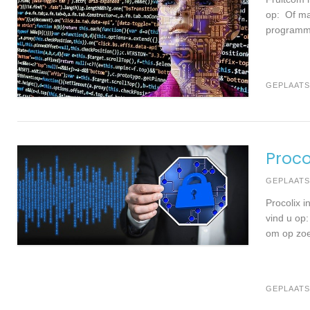
op: Of ma
programma
GEPLAATS
Procol
GEPLAAT
Procolix 
vind u op:
om op zoe
GEPLAATS