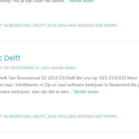
edrijf? Als je kijkt naar het aantal
... Verder lezen
T IN
BEDRIJVEN
,
DELFT
,
ZUID HOLLAND
GETAGD
SOFTWARE
c Delft
ST OP
SEPTEMBER 17, 2020
DOOR
MARC
 Delft Van Bossestraat 62 2613 CS Delft Bel ons op: 015-2142415 Meer 
il naar:
info@kentic.nl
Zijn er veel software bedrijven in Nederland Als j
tware bedrijven, dan zijn dat er een
... Verder lezen
T IN
BEDRIJVEN
,
DELFT
,
ZUID HOLLAND
GETAGD
SOFTWARE