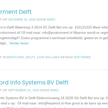
rment Delft
ST OP
OKTOBER 15, 2020
DOOR
MARC
t in Delft Waterloop 3 2614 XC Delft Bel ons op: 152121310 Meer info
rokorment.nl/ Of mail naar:
info@prokorment.nl
Waarom wordt er regel
ngekondigd? Zodra programma’s eenmaal ontwikkeld, getest en in geb
ltijd
... Verder lezen
T IN
BEDRIJVEN
,
DELFT
,
ZUID HOLLAND
GETAGD
SOFTWARE
rd Info Systems BV Delft
ST OP
SEPTEMBER 23, 2020
DOOR
MARC
nfo Systems BV in Delft Elektronicaweg 18 2628 XG Delft Bel ons op:
e vind u op: Of mail naar:
info@keyword.nl
Hoe groot is de kans op een