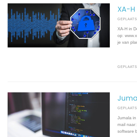
XA-H 
GEPLAAT
XA-H in D
op: www.x
je van pl
GEPLAATS
Jumal
GEPLAAT
Jumala in
mail naar:
software b