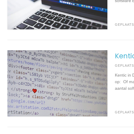
software b
GEPLAATS
Kenti
GEPLAAT
Kentic in
op: Of ma
aantal sof
GEPLAATS