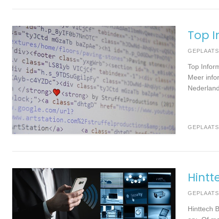
Top I
GEPLAAT
Top Infor
Meer info
Nederland 
GEPLAATS
Hintt
GEPLAAT
Hinttech 