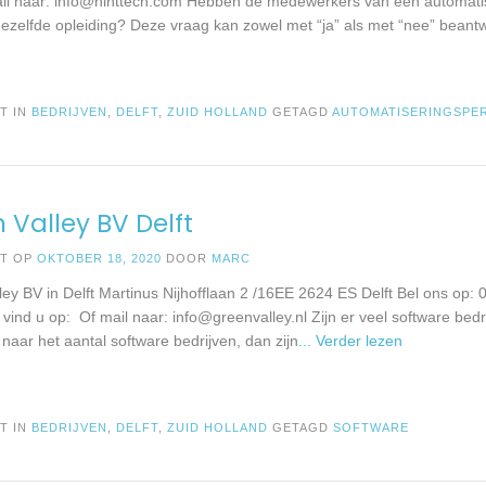
il naar:
info@hinttech.com
Hebben de medewerkers van een automatise
dezelfde opleiding? Deze vraag kan zowel met “ja” als met “nee” beant
T IN
BEDRIJVEN
,
DELFT
,
ZUID HOLLAND
GETAGD
AUTOMATISERINGSPE
 Valley BV Delft
ST OP
OKTOBER 18, 2020
DOOR
MARC
ley BV in Delft Martinus Nijhofflaan 2 /16EE 2624 ES Delft Bel ons op
e vind u op: Of mail naar:
info@greenvalley.nl
Zijn er veel software bed
kt naar het aantal software bedrijven, dan zijn
... Verder lezen
T IN
BEDRIJVEN
,
DELFT
,
ZUID HOLLAND
GETAGD
SOFTWARE