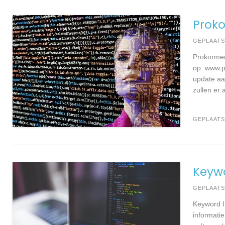
Proko
GEPLAAT
Prokormen
op: www.p
update aa
zullen er a
GEPLAATS
Keywo
GEPLAAT
Keyword I
informati