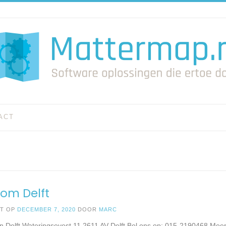
ACT
com Delft
ST OP
DECEMBER 7, 2020
DOOR
MARC
in Delft Wateringsevest 11 2611 AV Delft Bel ons op: 015-2190468 Meer