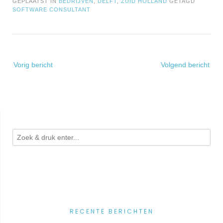
GEPLAATST IN
BEDRIJVEN
,
DELFT
,
ZUID HOLLAND
GETAGD
SOFTWARE CONSULTANT
Bericht
Vorig bericht
Volgend bericht
navigatie
RECENTE BERICHTEN