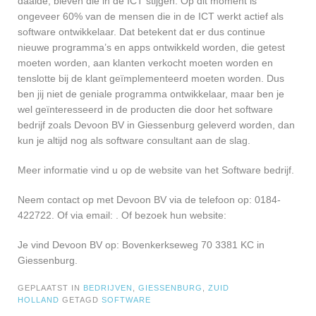
daalde, bleven die in de ICT stijgen. Op dit moment is
ongeveer 60% van de mensen die in de ICT werkt actief als
software ontwikkelaar. Dat betekent dat er dus continue
nieuwe programma’s en apps ontwikkeld worden, die getest
moeten worden, aan klanten verkocht moeten worden en
tenslotte bij de klant geïmplementeerd moeten worden. Dus
ben jij niet de geniale programma ontwikkelaar, maar ben je
wel geïnteresseerd in de producten die door het software
bedrijf zoals Devoon BV in Giessenburg geleverd worden, dan
kun je altijd nog als software consultant aan de slag.
Meer informatie vind u op de website van het Software bedrijf.
Neem contact op met Devoon BV via de telefoon op: 0184-
422722. Of via email:
. Of bezoek hun website:
Je vind Devoon BV op: Bovenkerkseweg 70 3381 KC in
Giessenburg.
GEPLAATST IN
BEDRIJVEN
,
GIESSENBURG
,
ZUID
HOLLAND
GETAGD
SOFTWARE