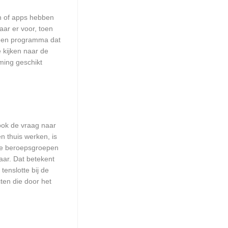
en of apps hebben
aar er voor, toen
n een programma dat
e kijken naar de
ming geschikt
 ook de vraag naar
n thuis werken, is
lle beroepsgroepen
aar. Dat betekent
enslotte bij de
ten die door het