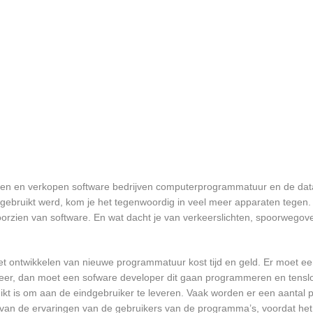
elen en verkopen software bedrijven computerprogrammatuur en de data 
bruikt werd, kom je het tegenwoordig in veel meer apparaten tegen. N
 voorzien van software. En wat dacht je van verkeerslichten, spoorwego
et ontwikkelen van nieuwe programmatuur kost tijd en geld. Er moet e
er, dan moet een sofware developer dit gaan programmeren en tensl
 is om aan de eindgebruiker te leveren. Vaak worden er een aantal pil
an de ervaringen van de gebruikers van de programma’s, voordat het