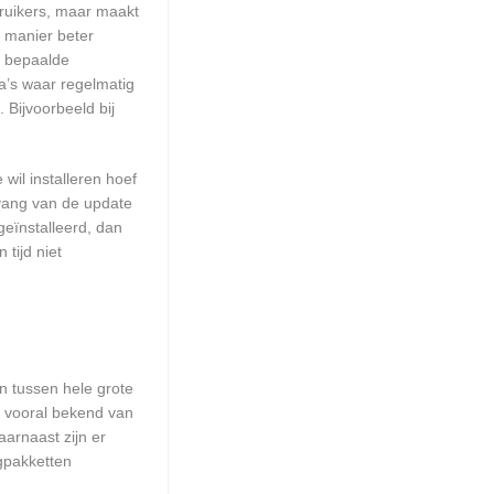
ruikers, maar maakt
e manier beter
m bepaalde
a’s waar regelmatig
 Bijvoorbeeld bij
wil installeren hoef
mvang van de update
geïnstalleerd, dan
tijd niet
en tussen hele grote
n vooral bekend van
arnaast zijn er
ngpakketten