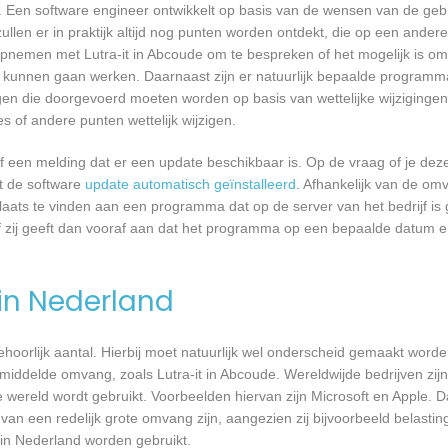
 Een software engineer ontwikkelt op basis van de wensen van de geb
ullen er in praktijk altijd nog punten worden ontdekt, die op een ander
pnemen met Lutra-it in Abcoude om te bespreken of het mogelijk is o
kunnen gaan werken. Daarnaast zijn er natuurlijk bepaalde programm
gen die doorgevoerd moeten worden op basis van wettelijke wijzigingen.
 of andere punten wettelijk wijzigen.
een melding dat er een update beschikbaar is. Op de vraag of je deze 
dt de software
update automatisch geïnstalleerd
. Afhankelijk van de o
laats te vinden aan een programma dat op de server van het bedrijf is 
 zij geeft dan vooraf aan dat het programma op een bepaalde datum en 
 in Nederland
 behoorlijk aantal. Hierbij moet natuurlijk wel onderscheid gemaakt word
emiddelde omvang, zoals Lutra-it in Abcoude. Wereldwijde bedrijven zij
ereld wordt gebruikt. Voorbeelden hiervan zijn Microsoft en Apple. Da
 van een redelijk grote omvang zijn, aangezien zij bijvoorbeeld belasti
in Nederland worden gebruikt.