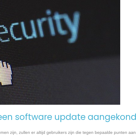
een software update aangekond
n zijn, zullen er altijd gebruikers zijn die tegen bepaalde punten aan