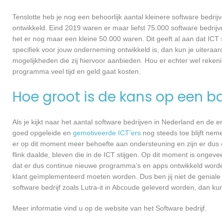
Tenslotte heb je nog een behoorlijk aantal kleinere software bed
ontwikkeld. Eind 2019 waren er maar liefst 75.000 software bedrijve
het er nog maar een kleine 50.000 waren. Dit geeft al aan dat IC
specifiek voor jouw onderneming ontwikkeld is, dan kun je uiteraar
mogelijkheden die zij hiervoor aanbieden. Hou er echter wel reken
programma veel tijd en geld gaat kosten.
Hoe groot is de kans op een ba
Als je kijkt naar het aantal software bedrijven in Nederland en de
goed opgeleide en
gemotiveerde ICT’ers
nog steeds toe blijft nem
er op dit moment meer behoefte aan ondersteuning en zijn er dus 
flink daalde, bleven die in de ICT stijgen. Op dit moment is ongev
dat er dus continue nieuwe programma’s en apps ontwikkeld worde
klant geïmplementeerd moeten worden. Dus ben jij niet de geniale
software bedrijf zoals Lutra-it in Abcoude geleverd worden, dan kun 
Meer informatie vind u op de website van het Software bedrijf.