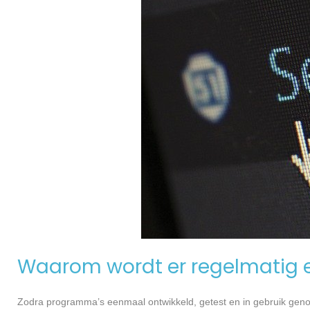
Waarom wordt er regelmatig 
Zodra programma’s eenmaal ontwikkeld, getest en in gebruik genome