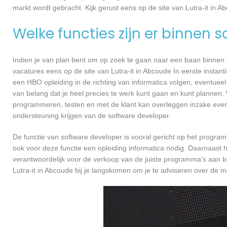
markt wordt gebracht. Kijk gerust eens op de site van Lutra-it in A
Welke functies zijn er binnen 
Indien je van plan bent om op zoek te gaan naar een baan binnen ee
vacatures eens op de site van Lutra-it in Abcoude In eerste instant
een HBO opleiding in de richting van informatica volgen, eventueel
van belang dat je heel precies te werk kunt gaan en kunt plannen.
programmeren, testen en met de klant kan overleggen inzake even
ondersteuning krijgen van de software developer.
De functie van software developer is vooral gericht op het progra
ook voor deze functie een opleiding informatica nodig. Daarnaast h
verantwoordelijk voor de verkoop van de juiste programma’s aan 
Lutra-it in Abcoude bij je langskomen om je te adviseren over de