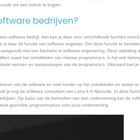
bcoude om een indruk te krijgen.
software bedrijven?
n software bedrijf, dan kan je daar voor verschillende functies terecht
ie is daar de functie van software engineer. Om deze functie te bereike
 aangevuld met een bachelor in software engineering. Deze opleiding du
 Want naast het ontwikkelen van nieuwe programma’s, is het ook belangr
tuele wensen en aanpassingen van de programma’s. Uiteraard kan je h
mmeren van de software en veel minder op het ontwikkelen en testen er
eb je nog de software consultant van Lutra-it in Abcoude. In deze funct
bedrijven. Op basis van de behoeften van een onderneming kan de soft
 meest geschikte programmatuur voor jouw onderneming.