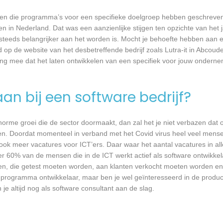
rijven die programma’s voor een specifieke doelgroep hebben geschrev
n in Nederland. Dat was een aanzienlijke stijgen ten opzichte van het j
T steeds belangrijker aan het worden is. Mocht je behoefte hebben aa
d op de website van het desbetreffende bedrijf zoals Lutra-it in Abcoud
ing mee dat het laten ontwikkelen van een specifiek voor jouw onderne
an bij een software bedrijf?
 enorme groei die de sector doormaakt, dan zal het je niet verbazen dat
en. Doordat momenteel in verband met het Covid virus heel veel mense
ook meer vacatures voor ICT’ers. Daar waar het aantal vacatures in a
eer 60% van de mensen die in de ICT werkt actief als software ontwikkel
n, die getest moeten worden, aan klanten verkocht moeten worden en t
 programma ontwikkelaar, maar ben je wel geïnteresseerd in de produc
je altijd nog als software consultant aan de slag.