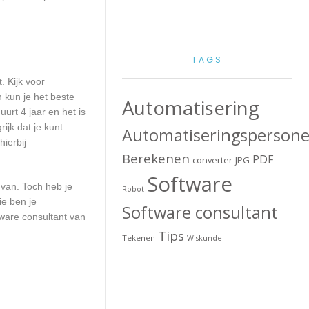
TAGS
. Kijk voor
n kun je het beste
Automatisering
urt 4 jaar en het is
ijk dat je kunt
Automatiseringspersone
ierbij
Berekenen
PDF
converter
JPG
Software
 van. Toch heb je
Robot
ie ben je
Software consultant
ware consultant van
Tips
Tekenen
Wiskunde