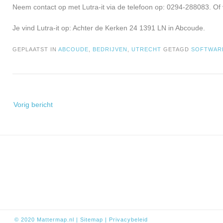
Neem contact op met Lutra-it via de telefoon op: 0294-288083. Of 
Je vind Lutra-it op: Achter de Kerken 24 1391 LN in Abcoude.
GEPLAATST IN
ABCOUDE
,
BEDRIJVEN
,
UTRECHT
GETAGD
SOFTWAR
Bericht
Vorig bericht
navigatie
© 2020
Mattermap.nl
|
Sitem
ap
|
Privacybeleid